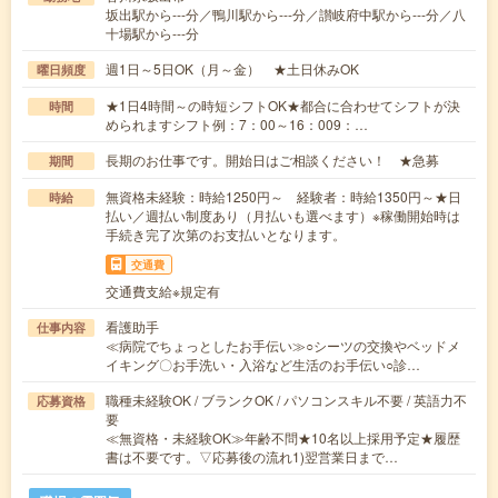
坂出駅から---分／鴨川駅から---分／讃岐府中駅から---分／八
十場駅から---分
週1日～5日OK（月～金） ★土日休みOK
曜日頻度
★1日4時間～の時短シフトOK★都合に合わせてシフトが決
時間
められますシフト例：7：00～16：009：…
長期のお仕事です。開始日はご相談ください！ ★急募
期間
無資格未経験：時給1250円～ 経験者：時給1350円～★日
時給
払い／週払い制度あり（月払いも選べます）※稼働開始時は
手続き完了次第のお支払いとなります。
交通費
交通費支給※規定有
看護助手
仕事内容
≪病院でちょっとしたお手伝い≫○シーツの交換やベッドメ
イキング〇お手洗い・入浴など生活のお手伝い○診…
職種未経験OK / ブランクOK / パソコンスキル不要 / 英語力不
応募資格
要
≪無資格・未経験OK≫年齢不問★10名以上採用予定★履歴
書は不要です。▽応募後の流れ1)翌営業日まで…