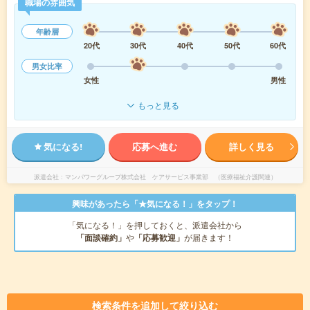
職場の雰囲気
年齢層
20代
30代
40代
50代
60代
男女比率
女性
男性
もっと見る
気になる!
応募へ進む
詳しく見る
派遣会社
マンパワーグループ株式会社 ケアサービス事業部 （医療福祉介護関連）
興味があったら「★気になる！」をタップ！
「気になる！」を押しておくと、派遣会社から
「面談確約」
や
「応募歓迎」
が届きます！
検索条件を追加して絞り込む