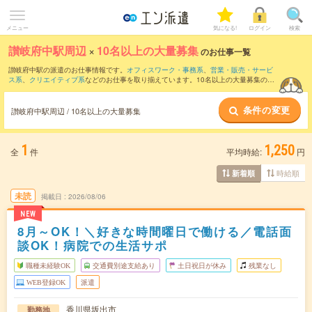
メニュー
気になる!
ログイン
検索
讃岐府中駅周辺
×
10名以上の大量募集
のお仕事一覧
讃岐府中駅の派遣のお仕事情報です。
オフィスワーク・事務系
、
営業・販売・サービ
ス系
、
クリエイティブ系
などのお仕事を取り揃えています。10名以上の大量募集の条
件の他に、
交通費別途支給あり
、
職種未経験OK
、
友だちと一緒の応募OK
などのこだ
わり条件も取り揃えています。
条件の変更
讃岐府中駅周辺 / 10名以上の大量募集
1
1,250
全
件
平均時給:
円
時給順
新着順
未読
掲載日
2026/08/06
NEW
8月～OK！＼好きな時間曜日で働ける／電話面
談OK！病院での生活サポ
職種未経験OK
交通費別途支給あり
土日祝日が休み
残業なし
WEB登録OK
派遣
香川県坂出市
勤務地