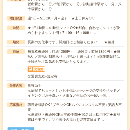
坂出駅から---分／鴨川駅から---分／讃岐府中駅から---分／八
十場駅から---分
週1日～5日OK（月～金） ★土日休みOK
曜日頻度
★1日4時間～の時短シフトOK★都合に合わせてシフトが決
時間
められますシフト例：7：00～16：009：…
長期のお仕事です。開始日はご相談ください！ ★急募
期間
無資格未経験：時給1250円～ 経験者：時給1350円～★日
時給
払い／週払い制度あり（月払いも選べます）※稼働開始時は
手続き完了次第のお支払いとなります。
交通費
交通費支給※規定有
看護助手
仕事内容
≪病院でちょっとしたお手伝い≫○シーツの交換やベッドメ
イキング〇お手洗い・入浴など生活のお手伝い○診…
職種未経験OK / ブランクOK / パソコンスキル不要 / 英語力不
応募資格
要
≪無資格・未経験OK≫年齢不問★10名以上採用予定★履歴
書は不要です。▽応募後の流れ1)翌営業日まで…