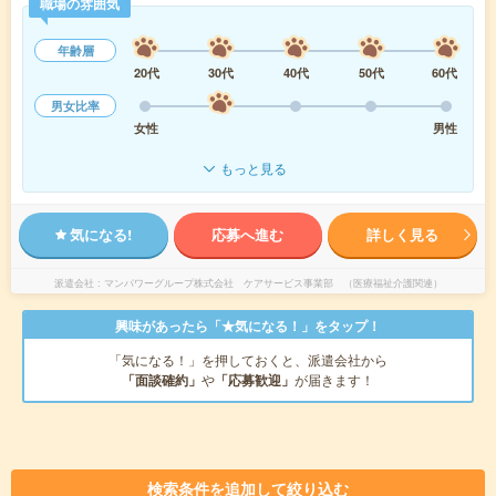
職場の雰囲気
年齢層
20代
30代
40代
50代
60代
男女比率
女性
男性
もっと見る
気になる!
応募へ進む
詳しく見る
派遣会社
マンパワーグループ株式会社 ケアサービス事業部 （医療福祉介護関連）
興味があったら「★気になる！」をタップ！
「気になる！」を押しておくと、派遣会社から
「面談確約」
や
「応募歓迎」
が届きます！
検索条件を追加して絞り込む