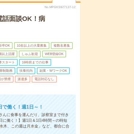
No.MPGKS927137-12
電話面談OK！病
新卒OK
10名以上の大量募集
複数名募集
0歳以上活躍
しゅふ歓迎
WEB登録OK
降スタート
16時前までの仕事
替制勤務
扶養控内
副業・WワークOK
場が禁煙
派遣多
電話対応なし
日で働く！週1日～！
さんに食事を運んだり、診察室まで付き
に働く！】週1日＆1日4時間～の時短
は水木、この週は月水金」など、都合に合