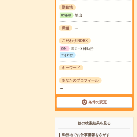
勤務地
坂出
駅/路線
職種
---
こだわりINDEX
週2～3日勤務
絶対
---
できれば
キーワード
---
あなたのプロフィール
---
条件の変更
他の検索結果を見る
勤務地でお仕事情報をさがす