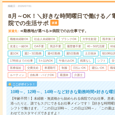
掲載日
2026/07/31
8月～OK！＼好きな時間曜日で働ける／
院での生活サポ
派遣
≪勤務地が選べる≫病院でのお仕事です。
派遣先
職種未経験OK
社会人未経験OK
ブランクOK
大学生歓迎
既卒第二
友達と一緒OK
OA不要
英語不要
履歴書不要
40～50代活躍
6
週1OK
週2～3日勤務
週4日勤務
週5日勤務
土日祝休
朝10時以
17時前までの仕事
5ｈ以内OK
午後のみOK
残業なし
シフト
交
医療福祉
交費支給
車通勤可
制服
日払いOK
週払いOK
職
ルーティン
自転車・バイクOK
看護師
介護士
ここがポイント！
10時～、12時～、14時～など好きな勤務時間×好きな曜
【年齢不問！】未経験・無資格から始められる病院でのお仕事。患者
添ったりと、誰でもスグにできるお仕事メインです！【好きな時間曜日
シフトで働けます。「この日は10時～、この日は12時～」「この週
わせてカスタマイズできますよ！