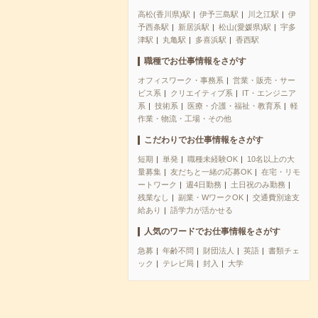
高松(香川県)駅
伊予三島駅
川之江駅
伊
予西条駅
新居浜駅
松山(愛媛県)駅
宇多
津駅
丸亀駅
多喜浜駅
香西駅
職種でお仕事情報をさがす
オフィスワーク・事務系
営業・販売・サー
ビス系
クリエイティブ系
IT・エンジニア
系
技術系
医療・介護・福祉・教育系
軽
作業・物流・工場・その他
こだわりでお仕事情報をさがす
短期
単発
職種未経験OK
10名以上の大
量募集
友だちと一緒の応募OK
在宅・リモ
ートワーク
週4日勤務
土日祝のみ勤務
残業なし
副業・WワークOK
交通費別途支
給あり
語学力が活かせる
人気のワードでお仕事情報をさがす
急募
年齢不問
財団法人
英語
書類チェ
ック
テレビ局
封入
大学