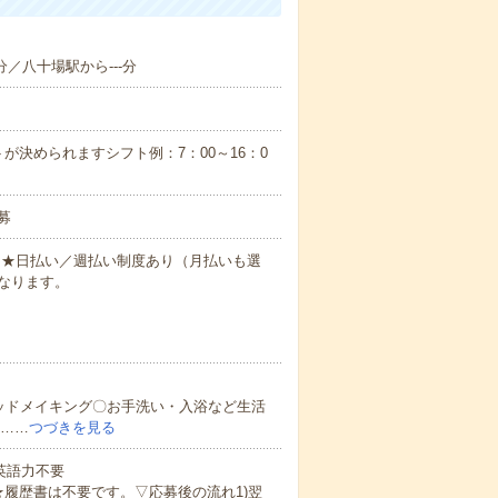
分／八十場駅から---分
が決められますシフト例：7：00～16：0
募
円～★日払い／週払い制度あり（月払いも選
なります。
ッドメイキング〇お手洗い・入浴など生活
ど……
つづきを見る
 英語力不要
★履歴書は不要です。▽応募後の流れ1)翌