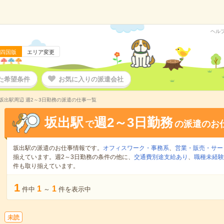
ヘル
四国版
エリア変更
た希望条件
お気に入りの派遣会社
坂出駅周辺 週2～3日勤務の派遣の仕事一覧
坂出駅
週2～3日勤務
で
の派遣のお
坂出駅の派遣のお仕事情報です。
オフィスワーク・事務系
、
営業・販売・サー
揃えています。週2～3日勤務の条件の他に、
交通費別途支給あり
、
職種未経験
件も取り揃えています。
1
1
1
件中
～
件を表示中
未読