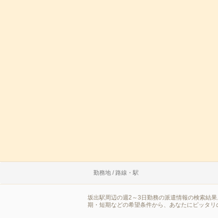
勤務地 / 路線・駅
坂出駅周辺の週2～3日勤務の派遣情報の検索結
期・短期などの希望条件から、あなたにピッタリ