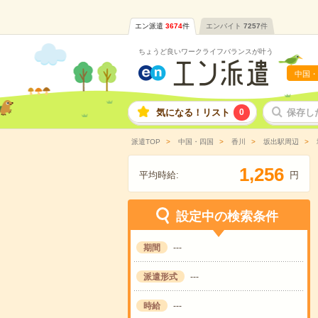
エン派遣
3674
件
エンバイト
7257
件
ちょうど良いワークライフバランスが叶う
中国・
気になる！リスト
0
保存し
派遣TOP
中国・四国
香川
坂出駅周辺
,
1
2
5
6
平均時給:
円
設定中の検索条件
期間
---
派遣形式
---
時給
---