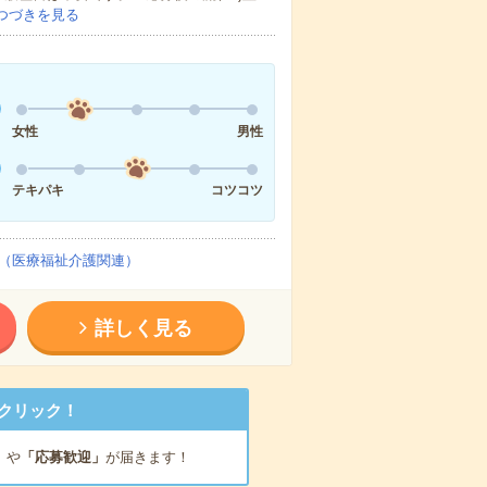
つづきを見る
女性
男性
テキパキ
コツコツ
（医療福祉介護関連）
詳しく見る
クリック！
」
や
「応募歓迎」
が届きます！