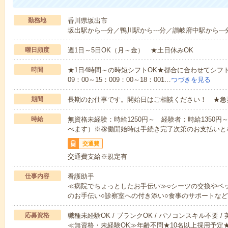
勤務地
香川県坂出市
坂出駅から---分／鴨川駅から---分／讃岐府中駅から---
曜日頻度
週1日～5日OK（月～金） ★土日休みOK
時間
★1日4時間～の時短シフトOK★都合に合わせてシフト
09：00～15：009：00～18：001…
つづきを見る
期間
長期のお仕事です。開始日はご相談ください！ ★急
時給
無資格未経験：時給1250円～ 経験者：時給1350
べます）※稼働開始時は手続き完了次第のお支払いと
交通費
交通費支給※規定有
仕事内容
看護助手
≪病院でちょっとしたお手伝い≫○シーツの交換やベ
のお手伝い○診察室への付き添い○食事のサポートな
応募資格
職種未経験OK / ブランクOK / パソコンスキル不要 /
≪無資格・未経験OK≫年齢不問★10名以上採用予定