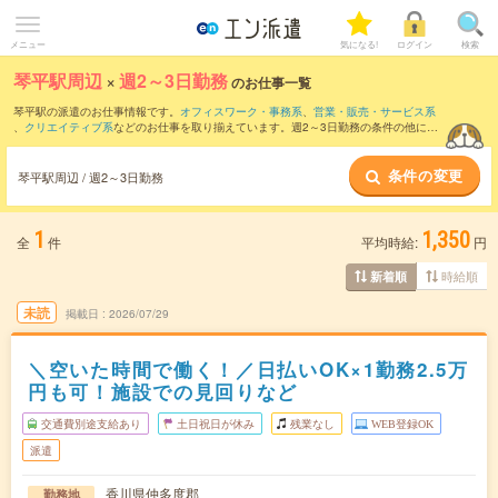
メニュー
気になる!
ログイン
検索
琴平駅周辺
×
週2～3日勤務
のお仕事一覧
琴平駅の派遣のお仕事情報です。
オフィスワーク・事務系
、
営業・販売・サービス系
、
クリエイティブ系
などのお仕事を取り揃えています。週2～3日勤務の条件の他に、
交通費別途支給あり
、
職種未経験OK
、
友だちと一緒の応募OK
などのこだわり条件も
取り揃えています。
条件の変更
琴平駅周辺 / 週2～3日勤務
1
1,350
全
件
平均時給:
円
時給順
新着順
未読
掲載日
2026/07/29
＼空いた時間で働く！／日払いOK×1勤務2.5万
円も可！施設での見回りなど
交通費別途支給あり
土日祝日が休み
残業なし
WEB登録OK
派遣
香川県仲多度郡
勤務地