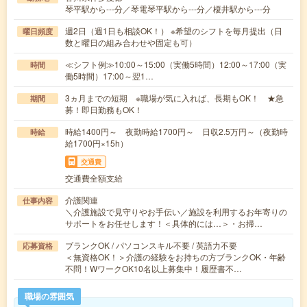
琴平駅から---分／琴電琴平駅から---分／榎井駅から---分
週2日（週1日も相談OK！） ※希望のシフトを毎月提出（日
曜日頻度
数と曜日の組み合わせや固定も可）
≪シフト例≫10:00～15:00（実働5時間）12:00～17:00（実
時間
働5時間）17:00～翌1…
3ヵ月までの短期 ※職場が気に入れば、長期もOK！ ★急
期間
募！即日勤務もOK！
時給1400円～ 夜勤時給1700円～ 日収2.5万円～（夜勤時
時給
給1700円×15h）
交通費
交通費全額支給
介護関連
仕事内容
＼介護施設で見守りやお手伝い／施設を利用するお年寄りの
サポートをお任せします！＜具体的には…＞・お掃…
ブランクOK / パソコンスキル不要 / 英語力不要
応募資格
＜無資格OK！＞介護の経験をお持ちの方ブランクOK・年齢
不問！WワークOK10名以上募集中！履歴書不…
職場の雰囲気