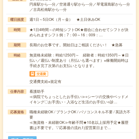
円座駅から---分／空港通り駅から---分／琴電屋島駅から---分
／古高松南駅から---分
週1日～5日OK（月～金） ★土日休みOK
曜日頻度
★1日4時間～の時短シフトOK★都合に合わせてシフトが決
時間
められますシフト例：7：00～16：009：…
長期のお仕事です。開始日はご相談ください！ ★急募
期間
無資格未経験：時給1250円～ 経験者：時給1350円～★日
時給
払い／週払い制度あり（月払いも選べます）※稼働開始時は
手続き完了次第のお支払いとなります。
交通費
交通費支給※規定有
看護助手
仕事内容
≪病院でちょっとしたお手伝い≫○シーツの交換やベッドメ
イキング〇お手洗い・入浴など生活のお手伝い○診…
職種未経験OK / ブランクOK / パソコンスキル不要 / 英語力不
応募資格
要
≪無資格・未経験OK≫年齢不問★10名以上採用予定★履歴
書は不要です。▽応募後の流れ1)翌営業日まで…