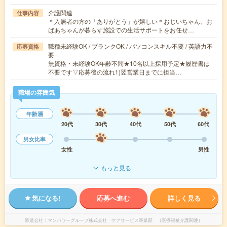
介護関連
仕事内容
＊入居者の方の「ありがとう」が嬉しい＊おじいちゃん、お
ばあちゃんが暮らす施設での生活サポートをお任せ…
職種未経験OK / ブランクOK / パソコンスキル不要 / 英語力不
応募資格
要
無資格・未経験OK年齢不問★10名以上採用予定★履歴書は
不要です▽応募後の流れ1)翌営業日までに担当…
職場の雰囲気
年齢層
20代
30代
40代
50代
60代
男女比率
女性
男性
もっと見る
気になる!
応募へ進む
詳しく見る
派遣会社
マンパワーグループ株式会社 ケアサービス事業部 （医療福祉介護関連）