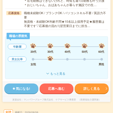
＊在宅勤務はできないけれど、時短も週1日勤務も叶う介護
＊おじいちゃん、おばあちゃんが暮らす施設での生…
職種未経験OK / ブランクOK / パソコンスキル不要 / 英語力不
応募資格
要
無資格・未経験OK年齢不問★10名以上採用予定★履歴書は
不要です▽応募後の流れ1)翌営業日までに担当…
職場の雰囲気
年齢層
20代
30代
40代
50代
60代
男女比率
女性
男性
もっと見る
気になる!
応募へ進む
詳しく見る
派遣会社
マンパワーグループ株式会社 ケアサービス事業部 （医療福祉介護関連）
未読
掲載日
2026/08/06