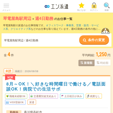
メニュー
気になる!
ログイン
検索
琴電屋島駅周辺
×
週4日勤務
のお仕事一覧
琴電屋島駅の派遣のお仕事情報です。
オフィスワーク・事務系
、
営業・販売・サービ
ス系
、
クリエイティブ系
などのお仕事を取り揃えています。週4日勤務の条件の他に、
交通費別途支給あり
、
職種未経験OK
、
友だちと一緒の応募OK
などのこだわり条件も
取り揃えています。
条件の変更
琴電屋島駅周辺 / 週4日勤務
4
1,250
全
件
平均時給:
円
時給順
新着順
未読
掲載日
2026/08/08
NEW
8月～OK！＼好きな時間曜日で働ける／電話面
談OK！病院での生活サポ
職種未経験OK
交通費別途支給あり
土日祝日が休み
残業なし
WEB登録OK
派遣
香川県高松市
勤務地