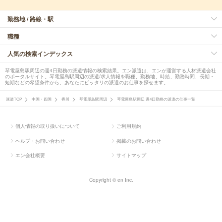
勤務地 / 路線・駅
職種
人気の検索インデックス
琴電屋島駅周辺の週4日勤務の派遣情報の検索結果。エン派遣は、エンが運営する人材派遣会社
のポータルサイト。琴電屋島駅周辺の派遣/求人情報を職種、勤務地、時給、勤務時間、長期・
短期などの希望条件から、あなたにピッタリの派遣のお仕事を探せます。
派遣TOP
中国・四国
香川
琴電屋島駅周辺
琴電屋島駅周辺 週4日勤務の派遣の仕事一覧
個人情報の取り扱いについて
ご利用規約
ヘルプ・お問い合わせ
掲載のお問い合わせ
エン会社概要
サイトマップ
Copyright © en Inc.