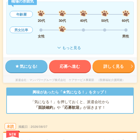
職場の雰囲気
年齢層
20代
30代
40代
50代
60代
男女比率
女性
男性
もっと見る
気になる!
応募へ進む
詳しく見る
派遣会社
マンパワーグループ株式会社 ケアサービス事業部 （医療福祉介護関連）
興味があったら「★気になる！」をタップ！
「気になる！」を押しておくと、派遣会社から
「面談確約」
や
「応募歓迎」
が届きます！
未読
掲載日
2026/08/07
NEW