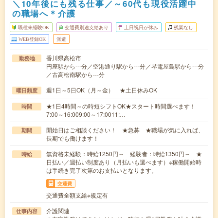
＼10年後にも残る仕事／～60代も現役活躍中
の職場へ＊介護
職種未経験OK
交通費別途支給あり
土日祝日が休み
残業なし
WEB登録OK
派遣
香川県高松市
勤務地
円座駅から---分／空港通り駅から---分／琴電屋島駅から---分
／古高松南駅から---分
週1日～5日OK（月～金） ★土日休みOK
曜日頻度
★1日4時間～の時短シフトOK★スタート時間選べます！
時間
7:00～16:009:00～17:0011:…
開始日はご相談ください！ ★急募 ★職場が気に入れば、
期間
長期でも働けます！
無資格未経験：時給1250円～ 経験者：時給1350円～ ★
時給
日払い／週払い制度あり（月払いも選べます）※稼働開始時
は手続き完了次第のお支払いとなります。
交通費
交通費全額支給※規定有
介護関連
仕事内容