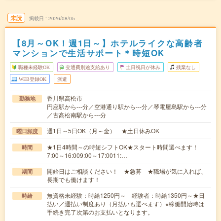
未読
掲載日
2026/08/05
【8月～OK！週1日～】ホテルライクな高齢者
マンションで生活サポート＊時短OK
職種未経験OK
交通費別途支給あり
土日祝日が休み
残業なし
WEB登録OK
派遣
香川県高松市
勤務地
円座駅から---分／空港通り駅から---分／琴電屋島駅から---分
／古高松南駅から---分
週1日～5日OK（月～金） ★土日休みOK
曜日頻度
★1日4時間～の時短シフトOK★スタート時間選べます！
時間
7:00～16:009:00～17:0011:…
開始日はご相談ください！ ★急募 ★職場が気に入れば、
期間
長期でも働けます！
無資格未経験：時給1250円～ 経験者：時給1350円～★日
時給
払い／週払い制度あり（月払いも選べます）※稼働開始時は
手続き完了次第のお支払いとなります。