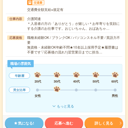
交通費
交通費全額支給※規定有
介護関連
仕事内容
＊入居者の方の「ありがとう」が嬉しい＊お年寄りを笑顔に
する介護のお仕事です。おじいちゃん、おばあちゃ…
職種未経験OK / ブランクOK / パソコンスキル不要 / 英語力不
応募資格
要
無資格・未経験OK年齢不問★10名以上採用予定★履歴書は
不要です▽応募後の流れ1)翌営業日までに担当…
職場の雰囲気
年齢層
20代
30代
40代
50代
60代
男女比率
女性
男性
もっと見る
気になる!
応募へ進む
詳しく見る