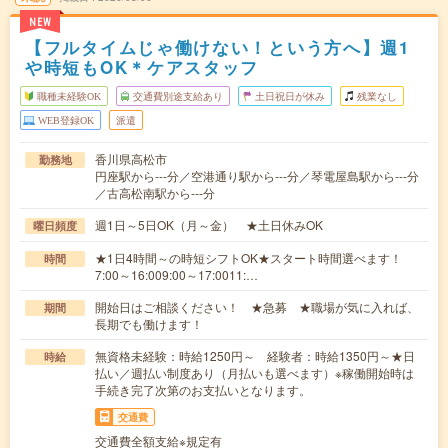
NEW
【フルタイムじゃ働けない！という方へ】週1
や時短もOK＊ケアスタッフ
職種未経験OK
交通費別途支給あり
土日祝日が休み
残業なし
WEB登録OK
派遣
香川県高松市
勤務地
円座駅から---分／空港通り駅から---分／琴電屋島駅から---分
／古高松南駅から---分
週1日～5日OK（月～金） ★土日休みOK
曜日頻度
★1日4時間～の時短シフトOK★スタート時間選べます！
時間
7:00～16:009:00～17:0011:…
開始日はご相談ください！ ★急募 ★職場が気に入れば、
期間
長期でも働けます！
無資格未経験：時給1250円～ 経験者：時給1350円～★日
時給
払い／週払い制度あり（月払いも選べます）※稼働開始時は
手続き完了次第のお支払いとなります。
交通費
交通費全額支給※規定有