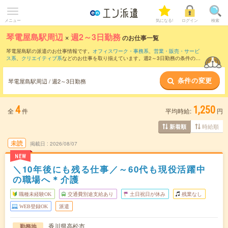
メニュー
気になる!
ログイン
検索
琴電屋島駅周辺
×
週2～3日勤務
のお仕事一覧
琴電屋島駅の派遣のお仕事情報です。
オフィスワーク・事務系
、
営業・販売・サービ
ス系
、
クリエイティブ系
などのお仕事を取り揃えています。週2～3日勤務の条件の他
に、
交通費別途支給あり
、
職種未経験OK
、
友だちと一緒の応募OK
などのこだわり条
件も取り揃えています。
条件の変更
琴電屋島駅周辺 / 週2～3日勤務
4
1,250
全
件
平均時給:
円
時給順
新着順
未読
掲載日
2026/08/07
NEW
＼10年後にも残る仕事／～60代も現役活躍中
の職場へ＊介護
職種未経験OK
交通費別途支給あり
土日祝日が休み
残業なし
WEB登録OK
派遣
香川県高松市
勤務地