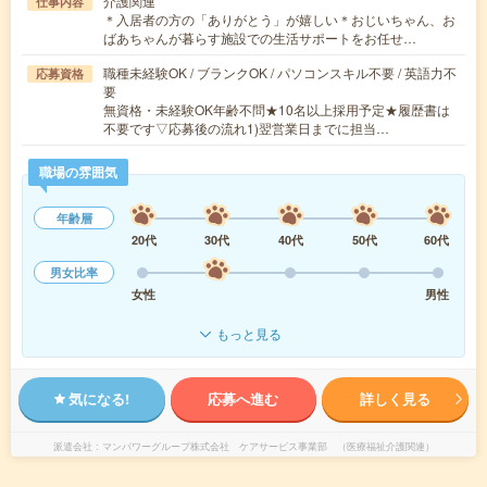
介護関連
仕事内容
＊入居者の方の「ありがとう」が嬉しい＊おじいちゃん、お
ばあちゃんが暮らす施設での生活サポートをお任せ…
職種未経験OK / ブランクOK / パソコンスキル不要 / 英語力不
応募資格
要
無資格・未経験OK年齢不問★10名以上採用予定★履歴書は
不要です▽応募後の流れ1)翌営業日までに担当…
職場の雰囲気
年齢層
20代
30代
40代
50代
60代
男女比率
女性
男性
もっと見る
気になる!
応募へ進む
詳しく見る
派遣会社
マンパワーグループ株式会社 ケアサービス事業部 （医療福祉介護関連）