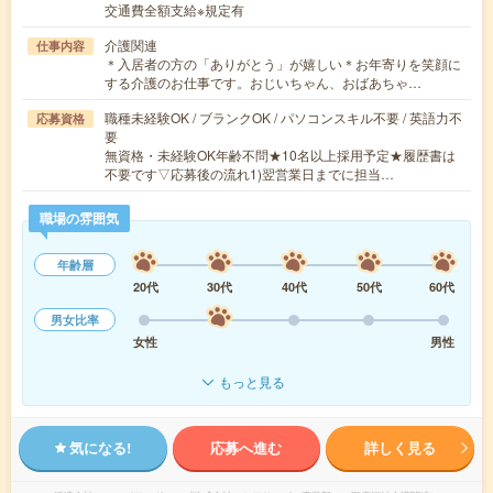
交通費全額支給※規定有
介護関連
仕事内容
＊入居者の方の「ありがとう」が嬉しい＊お年寄りを笑顔に
する介護のお仕事です。おじいちゃん、おばあちゃ…
職種未経験OK / ブランクOK / パソコンスキル不要 / 英語力不
応募資格
要
無資格・未経験OK年齢不問★10名以上採用予定★履歴書は
不要です▽応募後の流れ1)翌営業日までに担当…
職場の雰囲気
年齢層
20代
30代
40代
50代
60代
男女比率
女性
男性
もっと見る
気になる!
応募へ進む
詳しく見る