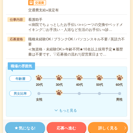
交通費
交通費支給※規定有
看護助手
仕事内容
≪病院でちょっとしたお手伝い≫○シーツの交換やベッドメ
イキング〇お手洗い・入浴など生活のお手伝い○診…
職種未経験OK / ブランクOK / パソコンスキル不要 / 英語力不
応募資格
要
≪無資格・未経験OK≫年齢不問★10名以上採用予定★履歴
書は不要です。▽応募後の流れ1)翌営業日まで…
職場の雰囲気
年齢層
20代
30代
40代
50代
60代
男女比率
女性
男性
もっと見る
気になる!
応募へ進む
詳しく見る