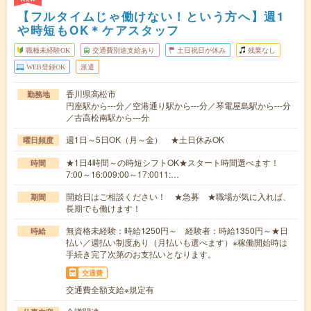
【フルタイムじゃ働けない！という方へ】週1
や時短もOK＊ケアスタッフ
職種未経験OK
交通費別途支給あり
土日祝日が休み
残業なし
WEB登録OK
派遣
香川県高松市
勤務地
円座駅から---分／空港通り駅から---分／琴電屋島駅から---分
／古高松南駅から---分
週1日～5日OK（月～金） ★土日休みOK
曜日頻度
★1日4時間～の時短シフトOK★スタート時間選べます！
時間
7:00～16:009:00～17:0011:…
開始日はご相談ください！ ★急募 ★職場が気に入れば、
期間
長期でも働けます！
無資格未経験：時給1250円～ 経験者：時給1350円～★日
時給
払い／週払い制度あり（月払いも選べます）※稼働開始時は
手続き完了次第のお支払いとなります。
交通費
交通費全額支給※規定有