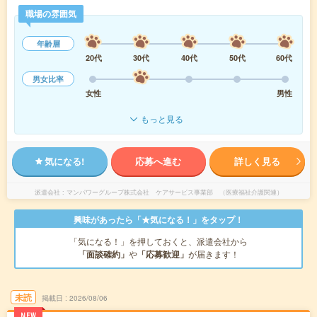
職場の雰囲気
年齢層
20代
30代
40代
50代
60代
男女比率
女性
男性
もっと見る
気になる!
応募へ進む
詳しく見る
派遣会社
マンパワーグループ株式会社 ケアサービス事業部 （医療福祉介護関連）
興味があったら「★気になる！」をタップ！
「気になる！」を押しておくと、派遣会社から
「面談確約」
や
「応募歓迎」
が届きます！
未読
掲載日
2026/08/06
NEW