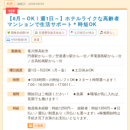
未読
掲載日
2026/08/05
NEW
【8月～OK！週1日～】ホテルライクな高齢者
マンションで生活サポート＊時短OK
職種未経験OK
交通費別途支給あり
土日祝日が休み
残業なし
WEB登録OK
派遣
香川県高松市
勤務地
円座駅から---分／空港通り駅から---分／琴電屋島駅から---分
／古高松南駅から---分
週1日～5日OK（月～金） ★土日休みOK
曜日頻度
★1日4時間～の時短シフトOK★スタート時間選べます！
時間
7:00～16:009:00～17:0011:…
開始日はご相談ください！ ★急募 ★職場が気に入れば、
期間
長期でも働けます！
無資格未経験：時給1250円～ 経験者：時給1350円～★日
時給
払い／週払い制度あり（月払いも選べます）※稼働開始時は
手続き完了次第のお支払いとなります。
交通費