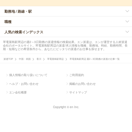
勤務地 / 路線・駅
職種
人気の検索インデックス
琴電屋島駅周辺の週2～3日勤務の派遣情報の検索結果。エン派遣は、エンが運営する人材派遣
会社のポータルサイト。琴電屋島駅周辺の派遣/求人情報を職種、勤務地、時給、勤務時間、長
期・短期などの希望条件から、あなたにピッタリの派遣のお仕事を探せます。
派遣TOP
中国・四国
香川
琴電屋島駅周辺
琴電屋島駅周辺 週2～3日勤務の派遣の仕事一覧
個人情報の取り扱いについて
ご利用規約
ヘルプ・お問い合わせ
掲載のお問い合わせ
エン会社概要
サイトマップ
Copyright © en Inc.