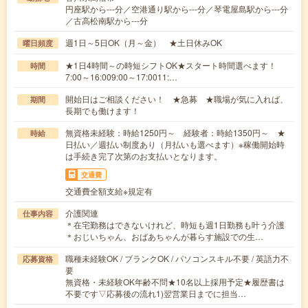
円座駅から---分／空港通り駅から---分／琴電屋島駅から---分
／古高松南駅から---分
週1日～5日OK（月～金） ★土日休みOK
曜日頻度
★1日4時間～の時短シフトOK★スタート時間選べます！
時間
7:00～16:009:00～17:0011:…
開始日はご相談ください！ ★急募 ★職場が気に入れば、
期間
長期でも働けます！
無資格未経験：時給1250円～ 経験者：時給1350円～ ★
時給
日払い／週払い制度あり（月払いも選べます）※稼働開始時
は手続き完了次第のお支払いとなります。
交通費
交通費全額支給※規定有
介護関連
仕事内容
＊在宅勤務はできないけれど、時短も週1日勤務も叶う介護
＊おじいちゃん、おばあちゃんが暮らす施設での生…
職種未経験OK / ブランクOK / パソコンスキル不要 / 英語力不
応募資格
要
無資格・未経験OK年齢不問★10名以上採用予定★履歴書は
不要です▽応募後の流れ1)翌営業日までに担当…