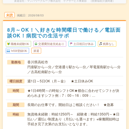
派遣会社
マンパワーグループ株式会社 ケアサービス事業部 （医療福祉介護関連）
未読
掲載日
2026/08/03
8月～OK！＼好きな時間曜日で働ける／電話面
談OK！病院での生活サポ
職種未経験OK
交通費別途支給あり
土日祝日が休み
残業なし
WEB登録OK
派遣
香川県高松市
勤務地
円座駅から---分／空港通り駅から---分／琴電屋島駅から---分
／古高松南駅から---分
週1日～5日OK（月～金） ★土日休みOK
曜日頻度
★1日4時間～の時短シフトOK★都合に合わせてシフトが決
時間
められますシフト例：7：00～16：009：…
長期のお仕事です。開始日はご相談ください！ ★急募
期間
無資格未経験：時給1250円～ 経験者：時給1350円～★日
時給
払い／週払い制度あり（月払いも選べます）※稼働開始時は
手続き完了次第のお支払いとなります。