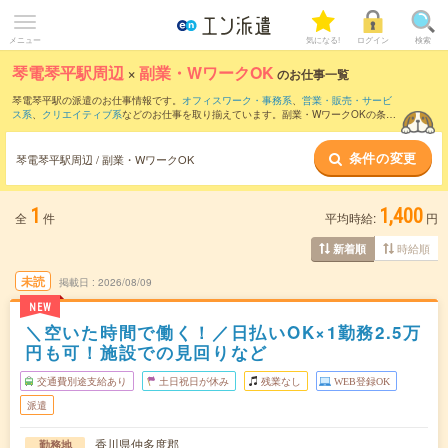
メニュー
気になる!
ログイン
検索
琴電琴平駅周辺
×
副業・WワークOK
のお仕事一覧
琴電琴平駅の派遣のお仕事情報です。
オフィスワーク・事務系
、
営業・販売・サービ
ス系
、
クリエイティブ系
などのお仕事を取り揃えています。副業・WワークOKの条件
の他に、
交通費別途支給あり
、
職種未経験OK
、
友だちと一緒の応募OK
などのこだわ
り条件も取り揃えています。
条件の変更
琴電琴平駅周辺 / 副業・WワークOK
1
1,400
全
件
平均時給:
円
時給順
新着順
未読
掲載日
2026/08/09
NEW
＼空いた時間で働く！／日払いOK×1勤務2.5万
円も可！施設での見回りなど
交通費別途支給あり
土日祝日が休み
残業なし
WEB登録OK
派遣
香川県仲多度郡
勤務地