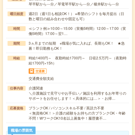
琴平駅から---分／琴電琴平駅から---分／榎井駅から---分
週2日（週1日も相談OK！） ※希望のシフトを毎月提出（日
曜日頻度
数と曜日の組み合わせや固定も可）
≪シフト例≫10:00～15:00（実働5時間）12:00～17:00（実
時間
働5時間）17:00～翌1…
3ヵ月までの短期 ※職場が気に入れば、長期もOK！ ★急
期間
募！即日勤務もOK！
時給1400円～ 夜勤時給1700円～ 日収2.5万円～（夜勤時
時給
給1700円×15h）
交通費
交通費全額支給
介護関連
仕事内容
＼介護施設で見守りやお手伝い／施設を利用するお年寄りの
サポートをお任せします！＜具体的には…＞・お掃…
ブランクOK / パソコンスキル不要 / 英語力不要
応募資格
＜無資格OK！＞介護の経験をお持ちの方ブランクOK・年齢
不問！WワークOK10名以上募集中！履歴書不…
職場の雰囲気