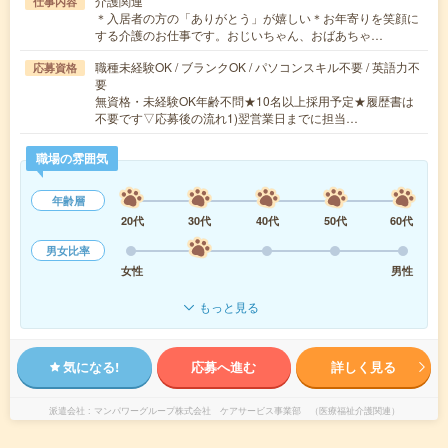
介護関連
仕事内容
＊入居者の方の「ありがとう」が嬉しい＊お年寄りを笑顔に
する介護のお仕事です。おじいちゃん、おばあちゃ…
職種未経験OK / ブランクOK / パソコンスキル不要 / 英語力不
応募資格
要
無資格・未経験OK年齢不問★10名以上採用予定★履歴書は
不要です▽応募後の流れ1)翌営業日までに担当…
職場の雰囲気
年齢層
20代
30代
40代
50代
60代
男女比率
女性
男性
もっと見る
気になる!
応募へ進む
詳しく見る
派遣会社
マンパワーグループ株式会社 ケアサービス事業部 （医療福祉介護関連）