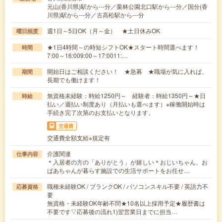
元山(香川県)駅から---分／栗林公園北口駅から---分／国分(香
川県)駅から---分／古高松駅から---分
週1日～5日OK（月～金） ★土日休みOK
曜日頻度
★1日4時間～の時短シフトOK★スタート時間選べます！
時間
7:00～16:009:00～17:0011:…
開始日はご相談ください！ ★急募 ★職場が気に入れば、
期間
長期でも働けます！
無資格未経験：時給1250円～ 経験者：時給1350円～★日
時給
払い／週払い制度あり（月払いも選べます）※稼働開始時は
手続き完了次第のお支払いとなります。
交通費
交通費全額支給※規定有
介護関連
仕事内容
＊入居者の方の「ありがとう」が嬉しい＊おじいちゃん、お
ばあちゃんが暮らす施設での生活サポートをお任せ…
職種未経験OK / ブランクOK / パソコンスキル不要 / 英語力不
応募資格
要
無資格・未経験OK年齢不問★10名以上採用予定★履歴書は
不要です▽応募後の流れ1)翌営業日までに担当…