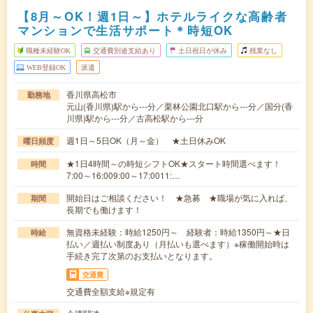
【8月～OK！週1日～】ホテルライクな高齢者
マンションで生活サポート＊時短OK
職種未経験OK
交通費別途支給あり
土日祝日が休み
残業なし
WEB登録OK
派遣
香川県高松市
勤務地
元山(香川県)駅から---分／栗林公園北口駅から---分／国分(香
川県)駅から---分／古高松駅から---分
週1日～5日OK（月～金） ★土日休みOK
曜日頻度
★1日4時間～の時短シフトOK★スタート時間選べます！
時間
7:00～16:009:00～17:0011:…
開始日はご相談ください！ ★急募 ★職場が気に入れば、
期間
長期でも働けます！
無資格未経験：時給1250円～ 経験者：時給1350円～★日
時給
払い／週払い制度あり（月払いも選べます）※稼働開始時は
手続き完了次第のお支払いとなります。
交通費
交通費全額支給※規定有