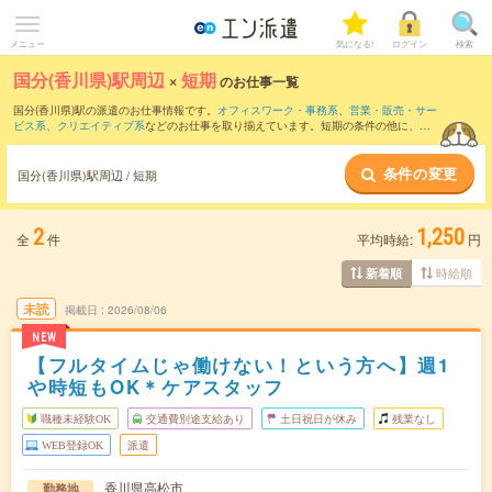
メニュー
気になる!
ログイン
検索
国分(香川県)駅周辺
×
短期
のお仕事一覧
国分(香川県)駅の派遣のお仕事情報です。
オフィスワーク・事務系
、
営業・販売・サー
ビス系
、
クリエイティブ系
などのお仕事を取り揃えています。短期の条件の他に、
交
通費別途支給あり
、
職種未経験OK
、
友だちと一緒の応募OK
などでもお探し頂けま
す。
条件の変更
国分(香川県)駅周辺 / 短期
2
1,250
全
件
平均時給:
円
時給順
新着順
未読
掲載日
2026/08/06
NEW
【フルタイムじゃ働けない！という方へ】週1
や時短もOK＊ケアスタッフ
職種未経験OK
交通費別途支給あり
土日祝日が休み
残業なし
WEB登録OK
派遣
香川県高松市
勤務地