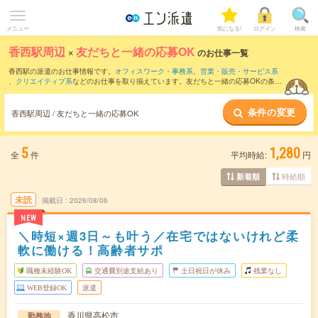
メニュー
気になる!
ログイン
検索
香西駅周辺
×
友だちと一緒の応募OK
のお仕事一覧
香西駅の派遣のお仕事情報です。
オフィスワーク・事務系
、
営業・販売・サービス系
、
クリエイティブ系
などのお仕事を取り揃えています。友だちと一緒の応募OKの条件
の他に、
交通費別途支給あり
、
職種未経験OK
、
週4日勤務
などのこだわり条件も取り
揃えています。
条件の変更
香西駅周辺 / 友だちと一緒の応募OK
5
1,280
全
件
平均時給:
円
時給順
新着順
未読
掲載日
2026/08/06
NEW
＼時短×週3日～も叶う／在宅ではないけれど柔
軟に働ける！高齢者サポ
職種未経験OK
交通費別途支給あり
土日祝日が休み
残業なし
WEB登録OK
派遣
香川県高松市
勤務地