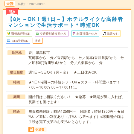
未読
掲載日
2026/08/05
NEW
【8月～OK！週1日～】ホテルライクな高齢者
マンションで生活サポート＊時短OK
職種未経験OK
交通費別途支給あり
土日祝日が休み
残業なし
WEB登録OK
派遣
香川県高松市
勤務地
瓦町駅から---分／香西駅から---分／岡本(香川県)駅から---分
／昭和町(香川県)駅から---分／八栗駅から---分
週1日～5日OK（月～金） ★土日休みOK
曜日頻度
★1日4時間～の時短シフトOK★スタート時間選べます！
時間
7:00～16:009:00～17:0011:…
開始日はご相談ください！ ★急募 ★職場が気に入れば、
期間
長期でも働けます！
無資格未経験：時給1250円～ 経験者：時給1350円～★日
時給
払い／週払い制度あり（月払いも選べます）※稼働開始時は
手続き完了次第のお支払いとなります。
交通費