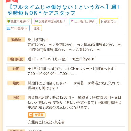
【フルタイムじゃ働けない！という方へ】週1
や時短もOK＊ケアスタッフ
職種未経験OK
交通費別途支給あり
土日祝日が休み
残業なし
WEB登録OK
派遣
香川県高松市
勤務地
瓦町駅から---分／香西駅から---分／岡本(香川県)駅から---分
／昭和町(香川県)駅から---分／八栗駅から---分
週1日～5日OK（月～金） ★土日休みOK
曜日頻度
★1日4時間～の時短シフトOK★スタート時間選べます！
時間
7:00～16:009:00～17:0011:…
開始日はご相談ください！ ★急募 ★職場が気に入れば、
期間
長期でも働けます！
無資格未経験：時給1250円～ 経験者：時給1350円～★日
時給
払い／週払い制度あり（月払いも選べます）※稼働開始時は
手続き完了次第のお支払いとなります。
交通費
交通費全額支給※規定有