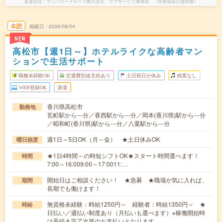
派遣会社
マンパワーグループ株式会社 ケアサービス事業部 （医療福祉介護関連）
未読
掲載日
2026/08/04
NEW
高松市【週1日～】ホテルライクな高齢者マン
ションで生活サポート
職種未経験OK
交通費別途支給あり
土日祝日が休み
残業なし
WEB登録OK
派遣
香川県高松市
勤務地
瓦町駅から---分／香西駅から---分／岡本(香川県)駅から---分
／昭和町(香川県)駅から---分／八栗駅から---分
週1日～5日OK（月～金） ★土日休みOK
曜日頻度
★1日4時間～の時短シフトOK★スタート時間選べます！
時間
7:00～16:009:00～17:0011:…
開始日はご相談ください！ ★急募 ★職場が気に入れば、
期間
長期でも働けます！
無資格未経験：時給1250円～ 経験者：時給1350円～ ★
時給
日払い／週払い制度あり（月払いも選べます）※稼働開始時
は手続き完了次第のお支払いとなります。