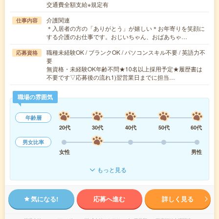
交通費全額支給※規定有
介護関連
仕事内容
＊入居者の方の「ありがとう」が嬉しい＊お年寄りを笑顔に
する介護のお仕事です。おじいちゃん、おばあちゃ…
職種未経験OK / ブランクOK / パソコンスキル不要 / 英語力不
応募資格
要
無資格・未経験OK年齢不問★10名以上採用予定★履歴書は
不要です▽応募後の流れ1)翌営業日までに担当…
職場の雰囲気
年齢層
20代
30代
40代
50代
60代
男女比率
女性
男性
もっと見る
気になる!
応募へ進む
詳しく見る