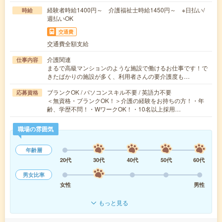
経験者時給1400円～ 介護福祉士時給1450円～ ※日払い/
時給
週払いOK
交通費
交通費全額支給
介護関連
仕事内容
まるで高級マンションのような施設で働けるお仕事です！で
きたばかりの施設が多く、利用者さんの要介護度も…
ブランクOK / パソコンスキル不要 / 英語力不要
応募資格
＜無資格・ブランクOK！＞介護の経験をお持ちの方！・年
齢、学歴不問！・WワークOK！・10名以上採用…
職場の雰囲気
年齢層
20代
30代
40代
50代
60代
男女比率
女性
男性
もっと見る