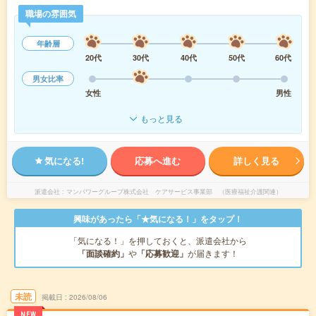
職場の雰囲気
年齢層
20代
30代
40代
50代
60代
男女比率
女性
男性
もっと見る
気になる!
応募へ進む
詳しく見る
派遣会社
マンパワーグループ株式会社 ケアサービス事業部 （医療福祉介護関連）
興味があったら「★気になる！」をタップ！
「気になる！」を押しておくと、派遣会社から
「面談確約」
や
「応募歓迎」
が届きます！
未読
掲載日
2026/08/06
NEW