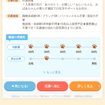
介護関連
仕事内容
＊入居者の方の「ありがとう」が嬉しい＊おじいちゃん、お
ばあちゃんが暮らす施設での生活サポートをお任せ…
職種未経験OK / ブランクOK / パソコンスキル不要 / 英語力不
応募資格
要
無資格・未経験OK年齢不問★10名以上採用予定★履歴書は
不要です▽応募後の流れ1)翌営業日までに担当…
職場の雰囲気
年齢層
20代
30代
40代
50代
60代
男女比率
女性
男性
もっと見る
気になる!
応募へ進む
詳しく見る
派遣会社
マンパワーグループ株式会社 ケアサービス事業部 （医療福祉介護関連）