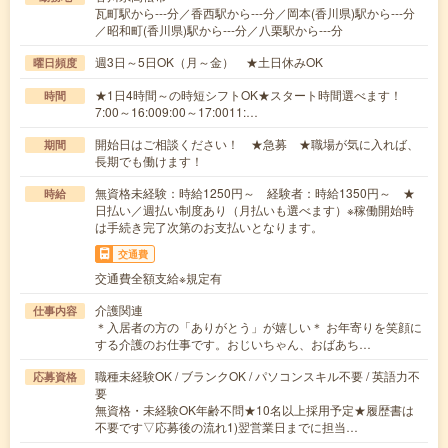
瓦町駅から---分／香西駅から---分／岡本(香川県)駅から---分
／昭和町(香川県)駅から---分／八栗駅から---分
週3日～5日OK（月～金） ★土日休みOK
曜日頻度
★1日4時間～の時短シフトOK★スタート時間選べます！
時間
7:00～16:009:00～17:0011:…
開始日はご相談ください！ ★急募 ★職場が気に入れば、
期間
長期でも働けます！
無資格未経験：時給1250円～ 経験者：時給1350円～ ★
時給
日払い／週払い制度あり（月払いも選べます）※稼働開始時
は手続き完了次第のお支払いとなります。
交通費
交通費全額支給※規定有
介護関連
仕事内容
＊入居者の方の「ありがとう」が嬉しい＊ お年寄りを笑顔に
する介護のお仕事です。おじいちゃん、おばあち…
職種未経験OK / ブランクOK / パソコンスキル不要 / 英語力不
応募資格
要
無資格・未経験OK年齢不問★10名以上採用予定★履歴書は
不要です▽応募後の流れ1)翌営業日までに担当…