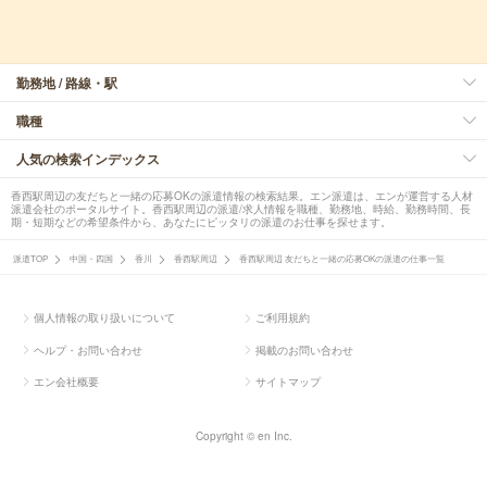
勤務地 / 路線・駅
職種
人気の検索インデックス
香西駅周辺の友だちと一緒の応募OKの派遣情報の検索結果。エン派遣は、エンが運営する人材
派遣会社のポータルサイト。香西駅周辺の派遣/求人情報を職種、勤務地、時給、勤務時間、長
期・短期などの希望条件から、あなたにピッタリの派遣のお仕事を探せます。
派遣TOP
中国・四国
香川
香西駅周辺
香西駅周辺 友だちと一緒の応募OKの派遣の仕事一覧
個人情報の取り扱いについて
ご利用規約
ヘルプ・お問い合わせ
掲載のお問い合わせ
エン会社概要
サイトマップ
Copyright © en Inc.