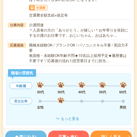
交通費
交通費全額支給※規定有
介護関連
仕事内容
＊入居者の方の「ありがとう」が嬉しい＊お年寄りを笑顔に
する介護のお仕事です。おじいちゃん、おばあちゃ…
職種未経験OK / ブランクOK / パソコンスキル不要 / 英語力不
応募資格
要
無資格・未経験OK年齢不問★10名以上採用予定★履歴書は
不要です▽応募後の流れ1)翌営業日までに担当…
職場の雰囲気
年齢層
20代
30代
40代
50代
60代
男女比率
女性
男性
もっと見る
気になる!
応募へ進む
詳しく見る