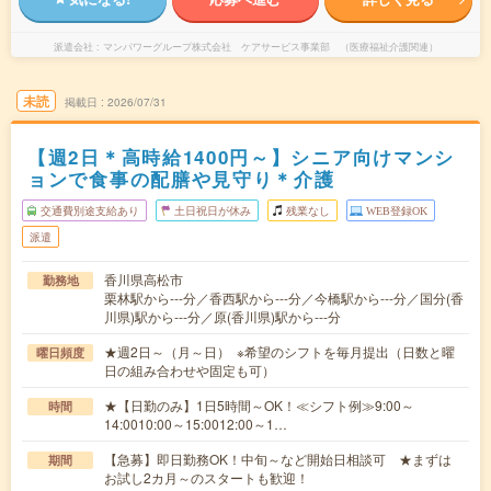
派遣会社
マンパワーグループ株式会社 ケアサービス事業部 （医療福祉介護関連）
未読
掲載日
2026/07/31
【週2日＊高時給1400円～】シニア向けマンシ
ョンで食事の配膳や見守り＊介護
交通費別途支給あり
土日祝日が休み
残業なし
WEB登録OK
派遣
香川県高松市
勤務地
栗林駅から---分／香西駅から---分／今橋駅から---分／国分(香
川県)駅から---分／原(香川県)駅から---分
★週2日～（月～日） ※希望のシフトを毎月提出（日数と曜
曜日頻度
日の組み合わせや固定も可）
★【日勤のみ】1日5時間～OK！≪シフト例≫9:00～
時間
14:0010:00～15:0012:00～1…
【急募】即日勤務OK！中旬～など開始日相談可 ★まずは
期間
お試し2カ月～のスタートも歓迎！