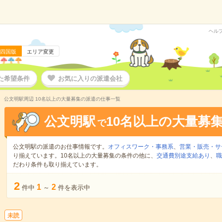
ヘル
四国版
エリア変更
た希望条件
お気に入りの派遣会社
公文明駅周辺 10名以上の大量募集の派遣の仕事一覧
公文明駅
10名以上の大量募
で
公文明駅の派遣のお仕事情報です。
オフィスワーク・事務系
、
営業・販売・サ
り揃えています。10名以上の大量募集の条件の他に、
交通費別途支給あり
、
職
だわり条件も取り揃えています。
2
1
2
件中
～
件を表示中
未読