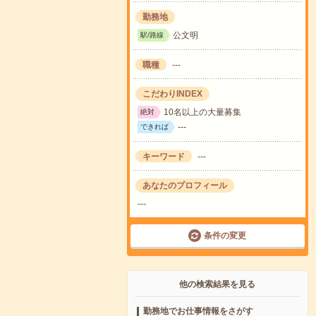
勤務地
公文明
駅/路線
職種
---
こだわりINDEX
10名以上の大量募集
絶対
---
できれば
キーワード
---
あなたのプロフィール
---
条件の変更
他の検索結果を見る
勤務地でお仕事情報をさがす