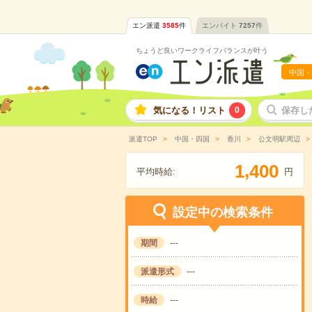
エン派遣
3585
件
エンバイト
7257
件
ちょうど良いワークライフバランスが叶う
中国・
気になる！リスト
0
保存し
派遣TOP
中国・四国
香川
公文明駅周辺
,
1
4
0
0
平均時給:
円
設定中の検索条件
期間
---
派遣形式
---
時給
---