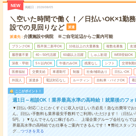
NEW
掲載日
2026/08/05
＼空いた時間で働く！／日払いOK×1勤務
設での見回りなど
派遣
介護施設や病院 ※ご自宅近辺からご案内可能
派遣先
ブランクOK
既卒第二新卒OK
10名以上の大量募集
複数名募集
友達
履歴書不要
40～50代活躍
60歳以上活躍
しゅふ歓迎
WEB登録OK
深夜・早朝
5ｈ以内OK
午後のみOK
残業なし
シフト
交替制勤
医療福祉
交費支給
車通勤可
制服
社食/補助あり
日払いOK
外国人
派遣多
電話対応なし
ルーティン
自転車・バイクOK
看
ここがポイント！
週1日～相談OK！業界最高水準の高時給！就業後のフォ
▼日払い対応〇とにかくすぐに収入がほしい方必見！急な出費等でお
ん。日払い手数料も業界最安手数料でご利用いただけます！（日払い手
5円。）▼なんでそんなに稼げるの... 上場企業グループ会社なら
界最高水準の高時給でお仕事をご案内できるんです！▼弊社スタッフ
グ…
つづきを見る