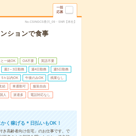
一括
応募
No.CSINGCS香川_09・SNR【本社】
マンションで食事
と一緒OK
OA不要
英語不要
週2～3日勤務
週4日勤務
週5日勤務
5ｈ以内OK
午後のみOK
残業なし
支給
車通勤可
服装自由
国人
派遣多
電話対応なし
にかく稼げる＊日払いもOK！
付き高齢者向け住宅」のお仕事です。で