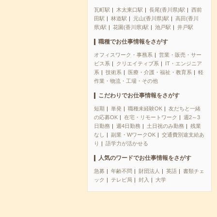
瓦町駅
木太東口駅
長尾(香川県)駅
西前
田駅
林道駅
元山(香川県)駅
高田(香川
県)駅
花園(香川県)駅
池戸駅
井戸駅
職種でお仕事情報をさがす
オフィスワーク・事務系
営業・販売・サー
ビス系
クリエイティブ系
IT・エンジニア
系
技術系
医療・介護・福祉・教育系
軽
作業・物流・工場・その他
こだわりでお仕事情報をさがす
短期
単発
職種未経験OK
友だちと一緒
の応募OK
在宅・リモートワーク
週2～3
日勤務
週4日勤務
土日祝のみ勤務
残業
なし
副業・WワークOK
交通費別途支給あ
り
語学力が活かせる
人気のワードでお仕事情報をさがす
急募
年齢不問
財団法人
英語
書類チェ
ック
テレビ局
封入
大学