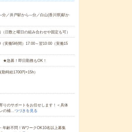
--分／井戸駅から---分／白山(香川県)駅か
出（日数と曜日の組み合わせや固定も可）
0（実働5時間）17:00～翌10:00（実働15
 ★急募！即日勤務もOK！
勤時給1700円×15h）
寄りのサポートをお任せします！＜具体
レの補…
つづきを見る
・年齢不問！WワークOK10名以上募集