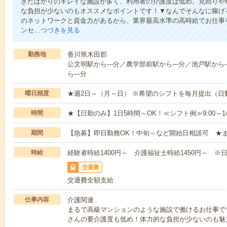
きたばかりのキレイな施設が多く、利用者の介護度は低め。見回りや
な負担が少ないのもオススメなポイントです！▼なんでそんなに稼げる
のネットワークと資金力があるから、業界最高水準の高時給でお仕事
ンセ…
つづきを見る
勤務地
香川県木田郡
公文明駅から---分／農学部前駅から---分／池戸駅から-
ら---分
曜日頻度
★週2日～（月～日） ※希望のシフトを毎月提出（
時間
★【日勤のみ】1日5時間～OK！≪シフト例≫9:00～14:001
期間
【急募】即日勤務OK！中旬～など開始日相談可 ★
時給
経験者時給1400円～ 介護福祉士時給1450円～ ※日
交通費
交通費全額支給
仕事内容
介護関連
まるで高級マンションのような施設で働けるお仕事で
さんの要介護度も低め！体力的な負担が少ないのも魅