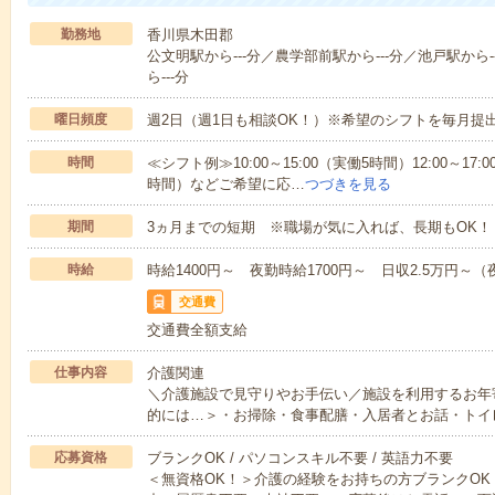
勤務地
香川県木田郡
公文明駅から---分／農学部前駅から---分／池戸駅から-
ら---分
曜日頻度
週2日（週1日も相談OK！）※希望のシフトを毎月提
時間
≪シフト例≫10:00～15:00（実働5時間）12:00～17:0
時間）などご希望に応…
つづきを見る
期間
3ヵ月までの短期 ※職場が気に入れば、長期もOK！
時給
時給1400円～ 夜勤時給1700円～ 日収2.5万円～（夜
交通費
交通費全額支給
仕事内容
介護関連
＼介護施設で見守りやお手伝い／施設を利用するお年
的には…＞・お掃除・食事配膳・入居者とお話・トイ
応募資格
ブランクOK / パソコンスキル不要 / 英語力不要
＜無資格OK！＞介護の経験をお持ちの方ブランクOK