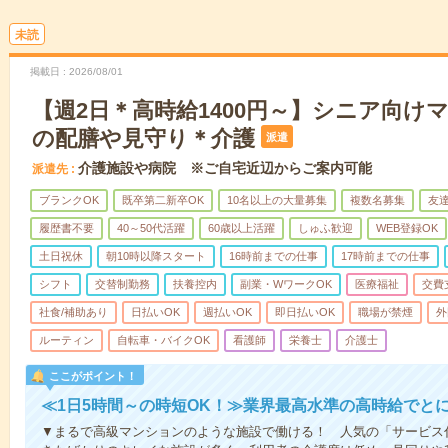
未読
掲載日
2026/08/01
【週2日＊高時給1400円～】シニア向け
の配膳や見守り＊介護
派遣
介護施設や病院 ※ご自宅近辺からご案内可能
派遣先
ブランクOK
既卒第二新卒OK
10名以上の大量募集
複数名募集
友達
履歴書不要
40～50代活躍
60歳以上活躍
しゅふ歓迎
WEB登録OK
土日祝休
朝10時以降スタート
16時前までの仕事
17時前までの仕事
シフト
交替制勤務
扶養控内
副業・WワークOK
医療福祉
交費
社食/補助あり
日払いOK
週払いOK
即日払いOK
職場が禁煙
外
ルーティン
自転車・バイクOK
看護師
栄養士
介護士
ここがポイント！
≪1日5時間～の時短OK！≫業界最高水準の高時給でと
▼まるで高級マンションのような施設で働ける！ 人気の「サービス