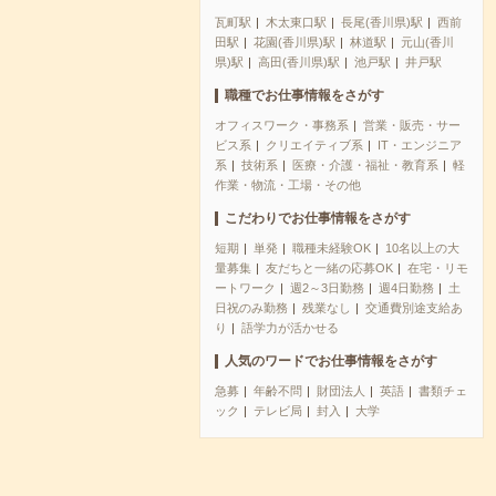
瓦町駅
木太東口駅
長尾(香川県)駅
西前
田駅
花園(香川県)駅
林道駅
元山(香川
県)駅
高田(香川県)駅
池戸駅
井戸駅
職種でお仕事情報をさがす
オフィスワーク・事務系
営業・販売・サー
ビス系
クリエイティブ系
IT・エンジニア
系
技術系
医療・介護・福祉・教育系
軽
作業・物流・工場・その他
こだわりでお仕事情報をさがす
短期
単発
職種未経験OK
10名以上の大
量募集
友だちと一緒の応募OK
在宅・リモ
ートワーク
週2～3日勤務
週4日勤務
土
日祝のみ勤務
残業なし
交通費別途支給あ
り
語学力が活かせる
人気のワードでお仕事情報をさがす
急募
年齢不問
財団法人
英語
書類チェ
ック
テレビ局
封入
大学