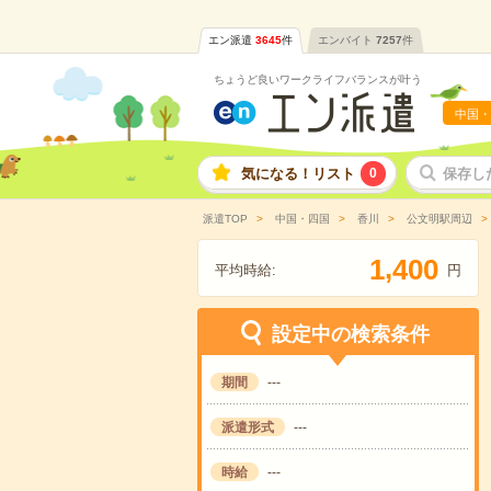
エン派遣
3645
件
エンバイト
7257
件
ちょうど良いワークライフバランスが叶う
中国・
気になる！リスト
0
保存し
派遣TOP
中国・四国
香川
公文明駅周辺
,
1
4
0
0
平均時給:
円
設定中の検索条件
期間
---
派遣形式
---
時給
---