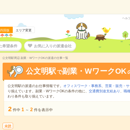
ヘル
四国版
エリア変更
た希望条件
お気に入りの派遣会社
公文明駅周辺 副業・WワークOKの派遣の仕事一覧
公文明駅
副業・WワークOK
で
公文明駅の派遣のお仕事情報です。
オフィスワーク・事務系
、
営業・販売・サ
り揃えています。副業・WワークOKの条件の他に、
交通費別途支給あり
、
職種
わり条件も取り揃えています。
2
1
2
件中
～
件を表示中
未読