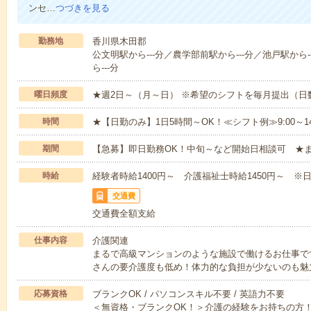
ンセ…
つづきを見る
勤務地
香川県木田郡
公文明駅から---分／農学部前駅から---分／池戸駅から-
ら---分
曜日頻度
★週2日～（月～日） ※希望のシフトを毎月提出（
時間
★【日勤のみ】1日5時間～OK！≪シフト例≫9:00～14:001
期間
【急募】即日勤務OK！中旬～など開始日相談可 ★
時給
経験者時給1400円～ 介護福祉士時給1450円～ ※日
交通費
交通費全額支給
仕事内容
介護関連
まるで高級マンションのような施設で働けるお仕事で
さんの要介護度も低め！体力的な負担が少ないのも魅
応募資格
ブランクOK / パソコンスキル不要 / 英語力不要
＜無資格・ブランクOK！＞介護の経験をお持ちの方！