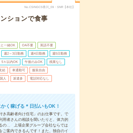
No.CSINGCS香川_09・SNR【本社】
マンションで食事
と一緒OK
OA不要
英語不要
週2～3日勤務
週4日勤務
週5日勤務
5ｈ以内OK
午後のみOK
残業なし
支給
車通勤可
服装自由
国人
派遣多
電話対応なし
にかく稼げる＊日払いもOK！
付き高齢者向け住宅」のお仕事です。で
利用者さんの相談を聞いたりと、体力的
の... 上場企業グループ会社ならでは
をご案内できるんです！また、独自のイ