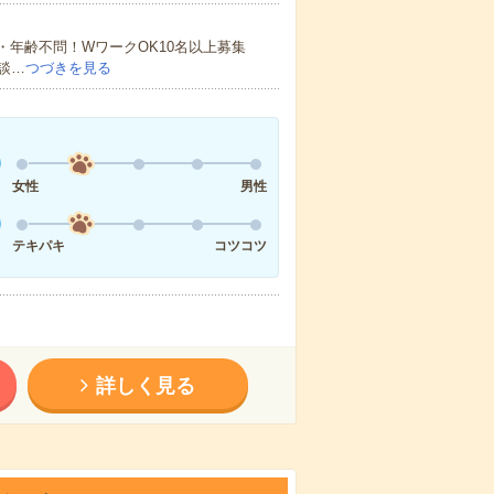
・年齢不問！WワークOK10名以上募集
談…
つづきを見る
女性
男性
テキパキ
コツコツ
詳しく見る