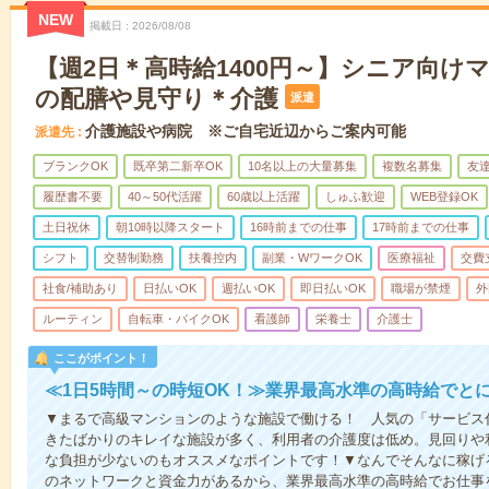
NEW
掲載日
2026/08/08
【週2日＊高時給1400円～】シニア向け
の配膳や見守り＊介護
派遣
介護施設や病院 ※ご自宅近辺からご案内可能
派遣先
ブランクOK
既卒第二新卒OK
10名以上の大量募集
複数名募集
友達
履歴書不要
40～50代活躍
60歳以上活躍
しゅふ歓迎
WEB登録OK
土日祝休
朝10時以降スタート
16時前までの仕事
17時前までの仕事
シフト
交替制勤務
扶養控内
副業・WワークOK
医療福祉
交費
社食/補助あり
日払いOK
週払いOK
即日払いOK
職場が禁煙
外
ルーティン
自転車・バイクOK
看護師
栄養士
介護士
ここがポイント！
≪1日5時間～の時短OK！≫業界最高水準の高時給でと
▼まるで高級マンションのような施設で働ける！ 人気の「サービス
きたばかりのキレイな施設が多く、利用者の介護度は低め。見回りや
な負担が少ないのもオススメなポイントです！▼なんでそんなに稼げる
のネットワークと資金力があるから、業界最高水準の高時給でお仕事