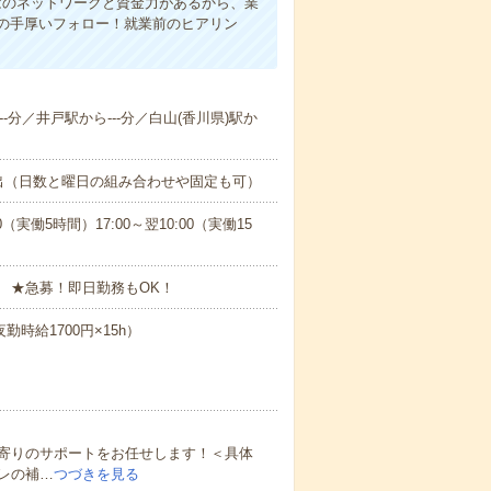
ではのネットワークと資金力があるから、業
の手厚いフォロー！就業前のヒアリン
--分／井戸駅から---分／白山(香川県)駅か
出（日数と曜日の組み合わせや固定も可）
0（実働5時間）17:00～翌10:00（実働15
 ★急募！即日勤務もOK！
勤時給1700円×15h）
寄りのサポートをお任せします！＜具体
レの補…
つづきを見る