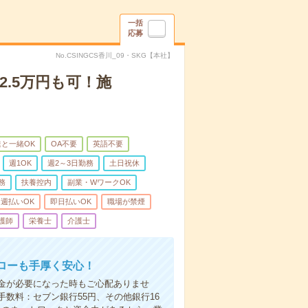
一括
応募
No.CSINGCS香川_09・SKG【本社】
2.5万円も可！施
と一緒OK
OA不要
英語不要
週1OK
週2～3日勤務
土日祝休
務
扶養控内
副業・WワークOK
週払いOK
即日払いOK
職場が禁煙
護師
栄養士
介護士
ローも手厚く安心！
金が必要になった時もご心配ありませ
数料：セブン銀行55円、その他銀行16