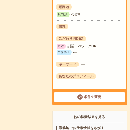
勤務地
公文明
駅/路線
職種
---
こだわりINDEX
副業・WワークOK
絶対
---
できれば
キーワード
---
あなたのプロフィール
---
条件の変更
他の検索結果を見る
勤務地でお仕事情報をさがす