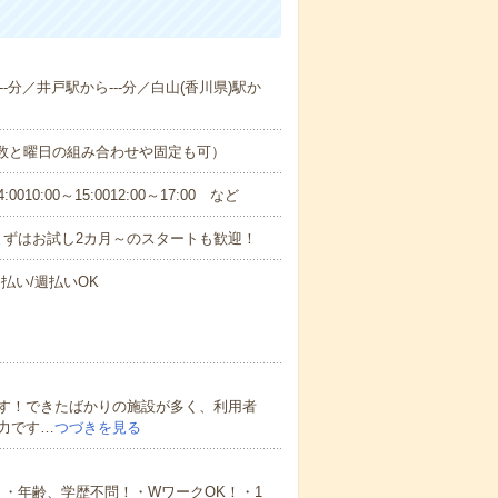
--分／井戸駅から---分／白山(香川県)駅か
日数と曜日の組み合わせや固定も可）
0:00～15:0012:00～17:00 など
まずはお試し2カ月～のスタートも歓迎！
払い/週払いOK
す！できたばかりの施設が多く、利用者
力です…
つづきを見る
・年齢、学歴不問！・WワークOK！・1