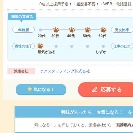
0名以上採用予定！・履歴書不要！・WEB・電話登録
職場の雰囲気
年齢層
男女比率
20代
30代
40代
50代
60代
職場の様子
仕事の仕方
活気がある
しずか
ケアスタッフィング株式会社
派遣会社
応募する
気になる！
興味があったら「★気になる！」を
「気になる！」を押しておくと、派遣会社から
「面談確約