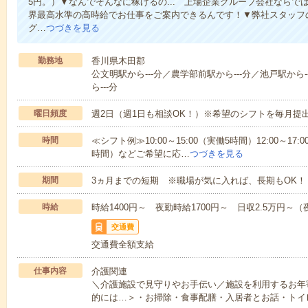
5円。）▼なんでそんなに稼げるの... 上場企業グループ会社なら
界最高水準の高時給でお仕事をご案内できるんです！▼弊社スタッフ
グ…
つづきを見る
勤務地
香川県木田郡
公文明駅から---分／農学部前駅から---分／池戸駅から-
ら---分
曜日頻度
週2日（週1日も相談OK！）※希望のシフトを毎月提
時間
≪シフト例≫10:00～15:00（実働5時間）12:00～17:0
時間）などご希望に応…
つづきを見る
期間
3ヵ月までの短期 ※職場が気に入れば、長期もOK！
時給
時給1400円～ 夜勤時給1700円～ 日収2.5万円～（夜
交通費
交通費全額支給
仕事内容
介護関連
＼介護施設で見守りやお手伝い／施設を利用するお年
的には…＞・お掃除・食事配膳・入居者とお話・トイ