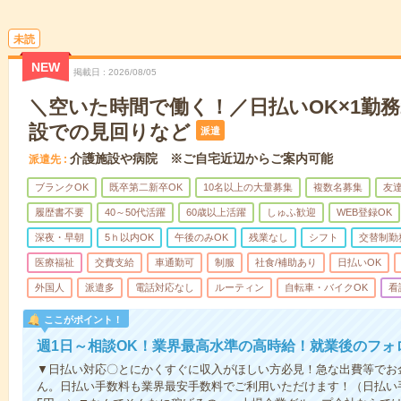
未読
NEW
掲載日
2026/08/05
＼空いた時間で働く！／日払いOK×1勤務
設での見回りなど
派遣
介護施設や病院 ※ご自宅近辺からご案内可能
派遣先
ブランクOK
既卒第二新卒OK
10名以上の大量募集
複数名募集
友達
履歴書不要
40～50代活躍
60歳以上活躍
しゅふ歓迎
WEB登録OK
深夜・早朝
5ｈ以内OK
午後のみOK
残業なし
シフト
交替制勤
医療福祉
交費支給
車通勤可
制服
社食/補助あり
日払いOK
外国人
派遣多
電話対応なし
ルーティン
自転車・バイクOK
看
ここがポイント！
週1日～相談OK！業界最高水準の高時給！就業後のフォ
▼日払い対応〇とにかくすぐに収入がほしい方必見！急な出費等でお
ん。日払い手数料も業界最安手数料でご利用いただけます！（日払い手