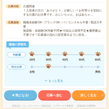
介護関連
仕事内容
＊入居者の方の「ありがとう」が嬉しい＊お年寄りを笑顔に
する介護のお仕事です。おじいちゃん、おばあちゃ…
職種未経験OK / ブランクOK / パソコンスキル不要 / 英語力不
応募資格
要
無資格・未経験OK年齢不問★10名以上採用予定★履歴書は
不要です▽応募後の流れ1)翌営業日までに担当…
職場の雰囲気
年齢層
20代
30代
40代
50代
60代
男女比率
女性
男性
もっと見る
気になる!
応募へ進む
詳しく見る
派遣会社
マンパワーグループ株式会社 ケアサービス事業部 （医療福祉介護関連）