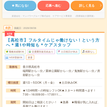
気になる!
応募へ進む
詳しく見る
派遣会社
マンパワーグループ株式会社 ケアサービス事業部 （医療福祉介護関連）
未読
掲載日
2026/08/06
NEW
【高松市】フルタイムじゃ働けない！という方
へ＊週1や時短も＊ケアスタッフ
職種未経験OK
交通費別途支給あり
土日祝日が休み
残業なし
WEB登録OK
派遣
香川県高松市
勤務地
端岡駅から---分／栗林公園駅から---分／鬼無駅から---分／房
前駅から---分
週1日～5日OK（月～金） ★土日休みOK
曜日頻度
★1日4時間～の時短シフトOK★スタート時間選べます！
時間
7:00～16:009:00～17:0011:…
開始日はご相談ください！ ★急募 ★職場が気に入れば、
期間
長期でも働けます！