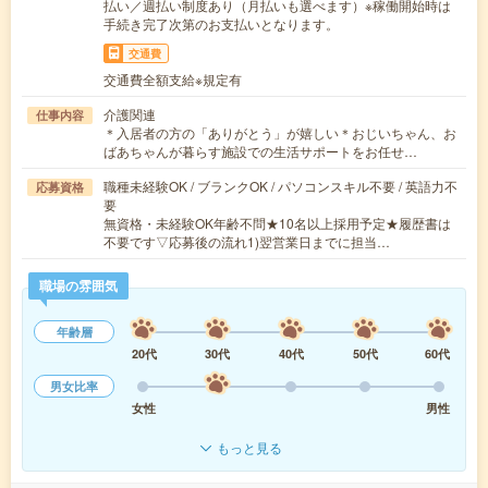
払い／週払い制度あり（月払いも選べます）※稼働開始時は
手続き完了次第のお支払いとなります。
交通費
交通費全額支給※規定有
介護関連
仕事内容
＊入居者の方の「ありがとう」が嬉しい＊おじいちゃん、お
ばあちゃんが暮らす施設での生活サポートをお任せ…
職種未経験OK / ブランクOK / パソコンスキル不要 / 英語力不
応募資格
要
無資格・未経験OK年齢不問★10名以上採用予定★履歴書は
不要です▽応募後の流れ1)翌営業日までに担当…
職場の雰囲気
年齢層
20代
30代
40代
50代
60代
男女比率
女性
男性
もっと見る