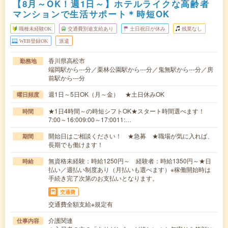
【8月～OK！週1日～】ホテルライクな高齢者
マンションで生活サポート＊時短OK
職種未経験OK
交通費別途支給あり
土日祝日が休み
残業なし
WEB登録OK
派遣
香川県高松市
勤務地
端岡駅から---分／栗林公園駅から---分／鬼無駅から---分／房
前駅から---分
週1日～5日OK（月～金） ★土日休みOK
曜日頻度
★1日4時間～の時短シフトOK★スタート時間選べます！
時間
7:00～16:009:00～17:0011:…
開始日はご相談ください！ ★急募 ★職場が気に入れば、
期間
長期でも働けます！
無資格未経験：時給1250円～ 経験者：時給1350円～★日
時給
払い／週払い制度あり（月払いも選べます）※稼働開始時は
手続き完了次第のお支払いとなります。
交通費
交通費全額支給※規定有
介護関連
仕事内容