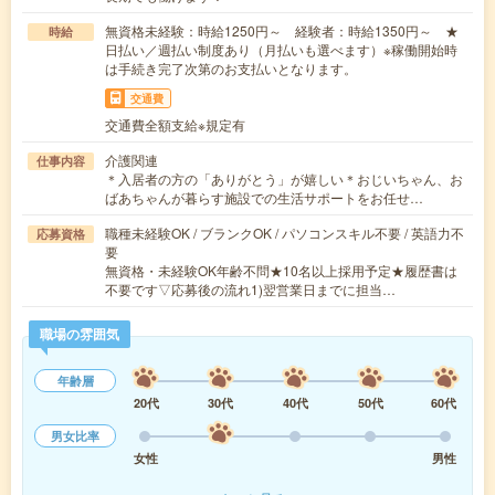
無資格未経験：時給1250円～ 経験者：時給1350円～ ★
時給
日払い／週払い制度あり（月払いも選べます）※稼働開始時
は手続き完了次第のお支払いとなります。
交通費
交通費全額支給※規定有
介護関連
仕事内容
＊入居者の方の「ありがとう」が嬉しい＊おじいちゃん、お
ばあちゃんが暮らす施設での生活サポートをお任せ…
職種未経験OK / ブランクOK / パソコンスキル不要 / 英語力不
応募資格
要
無資格・未経験OK年齢不問★10名以上採用予定★履歴書は
不要です▽応募後の流れ1)翌営業日までに担当…
職場の雰囲気
年齢層
20代
30代
40代
50代
60代
男女比率
女性
男性