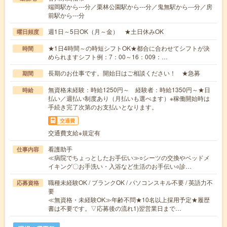
端岡駅から---分／栗林公園駅から---分／鬼無駅から---分／房
前駅から---分
週1日～5日OK（月～金） ★土日休みOK
曜日頻度
★1日4時間～の時短シフトOK★都合に合わせてシフトが決
時間
められますシフト例：7：00～16：009：…
長期のお仕事です。開始日はご相談ください！ ★急募
期間
無資格未経験：時給1250円～ 経験者：時給1350円～★日
時給
払い／週払い制度あり（月払いも選べます）※稼働開始時は
手続き完了次第のお支払いとなります。
交通費
交通費支給※規定有
看護助手
仕事内容
≪病院でちょっとしたお手伝い≫○シーツの交換やベッドメ
イキング〇お手洗い・入浴など生活のお手伝い○診…
職種未経験OK / ブランクOK / パソコンスキル不要 / 英語力不
応募資格
要
≪無資格・未経験OK≫年齢不問★10名以上採用予定★履歴
書は不要です。▽応募後の流れ1)翌営業日まで…