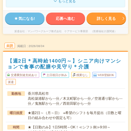
もっと見る
気になる!
応募へ進む
詳しく見る
派遣会社
マンパワーグループ株式会社 ケアサービス事業部 （医療福祉介護関連）
未読
掲載日
2026/08/04
【週2日＊高時給1400円～】シニア向けマンシ
ョンで食事の配膳や見守り＊介護
交通費別途支給あり
土日祝日が休み
残業なし
WEB登録OK
派遣
香川県高松市
勤務地
高松築港駅から---分／木太町駅から---分／空港通り駅から---
分／鬼無駅から---分／西前田駅から---分
★週2日～（月～日） ※希望のシフトを毎月提出（日数と曜
曜日頻度
日の組み合わせや固定も可）
★【日勤のみ】1日5時間～OK！≪シフト例≫9:00～
時間