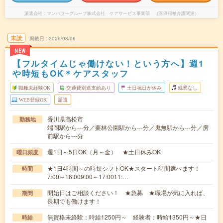
派遣会社
マンパワーグループ株式会社 ケアサービス事業部 （医療福祉介護関連）
未読
掲載日
2026/08/06
NEW
【フルタイムじゃ働けない！という方へ】週1
や時短もOK＊ケアスタッフ
職種未経験OK
交通費別途支給あり
土日祝日が休み
残業なし
WEB登録OK
派遣
香川県高松市
勤務地
端岡駅から---分／栗林公園駅から---分／鬼無駅から---分／房
前駅から---分
週1日～5日OK（月～金） ★土日休みOK
曜日頻度
★1日4時間～の時短シフトOK★スタート時間選べます！
時間
7:00～16:009:00～17:0011:…
開始日はご相談ください！ ★急募 ★職場が気に入れば、
期間
長期でも働けます！
無資格未経験：時給1250円～ 経験者：時給1350円～★日
時給