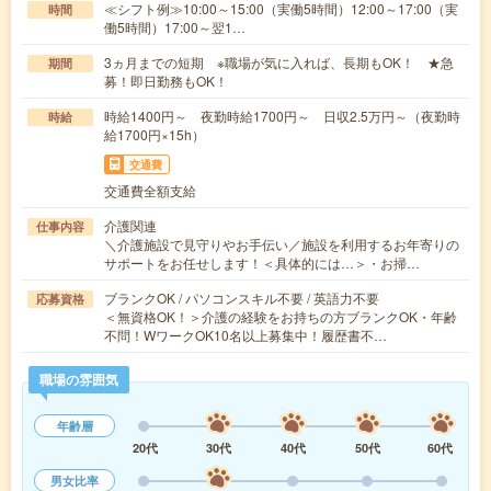
≪シフト例≫10:00～15:00（実働5時間）12:00～17:00（実
時間
働5時間）17:00～翌1…
3ヵ月までの短期 ※職場が気に入れば、長期もOK！ ★急
期間
募！即日勤務もOK！
時給1400円～ 夜勤時給1700円～ 日収2.5万円～（夜勤時
時給
給1700円×15h）
交通費
交通費全額支給
介護関連
仕事内容
＼介護施設で見守りやお手伝い／施設を利用するお年寄りの
サポートをお任せします！＜具体的には…＞・お掃…
ブランクOK / パソコンスキル不要 / 英語力不要
応募資格
＜無資格OK！＞介護の経験をお持ちの方ブランクOK・年齢
不問！WワークOK10名以上募集中！履歴書不…
職場の雰囲気
年齢層
20代
30代
40代
50代
60代
男女比率