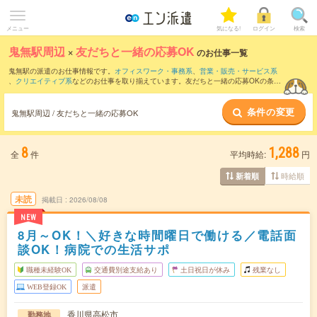
メニュー
気になる!
ログイン
検索
鬼無駅周辺
×
友だちと一緒の応募OK
のお仕事一覧
鬼無駅の派遣のお仕事情報です。
オフィスワーク・事務系
、
営業・販売・サービス系
、
クリエイティブ系
などのお仕事を取り揃えています。友だちと一緒の応募OKの条件
の他に、
交通費別途支給あり
、
職種未経験OK
、
週4日勤務
などのこだわり条件も取り
揃えています。
条件の変更
鬼無駅周辺 / 友だちと一緒の応募OK
8
1,288
全
件
平均時給:
円
時給順
新着順
未読
掲載日
2026/08/08
NEW
8月～OK！＼好きな時間曜日で働ける／電話面
談OK！病院での生活サポ
職種未経験OK
交通費別途支給あり
土日祝日が休み
残業なし
WEB登録OK
派遣
香川県高松市
勤務地