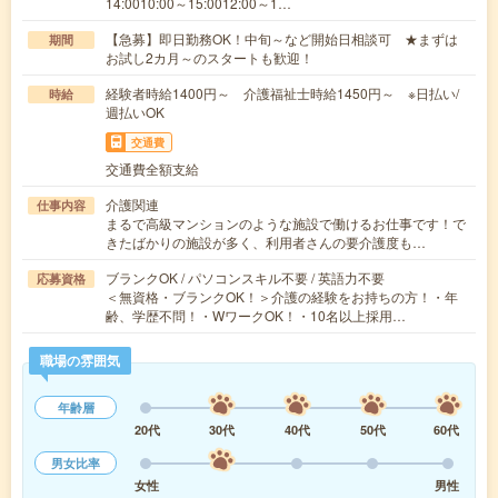
14:0010:00～15:0012:00～1…
【急募】即日勤務OK！中旬～など開始日相談可 ★まずは
期間
お試し2カ月～のスタートも歓迎！
経験者時給1400円～ 介護福祉士時給1450円～ ※日払い/
時給
週払いOK
交通費
交通費全額支給
介護関連
仕事内容
まるで高級マンションのような施設で働けるお仕事です！で
きたばかりの施設が多く、利用者さんの要介護度も…
ブランクOK / パソコンスキル不要 / 英語力不要
応募資格
＜無資格・ブランクOK！＞介護の経験をお持ちの方！・年
齢、学歴不問！・WワークOK！・10名以上採用…
職場の雰囲気
年齢層
20代
30代
40代
50代
60代
男女比率
女性
男性