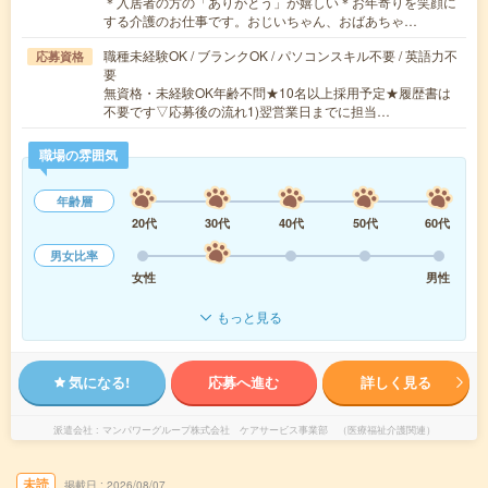
＊入居者の方の「ありがとう」が嬉しい＊お年寄りを笑顔に
する介護のお仕事です。おじいちゃん、おばあちゃ…
職種未経験OK / ブランクOK / パソコンスキル不要 / 英語力不
応募資格
要
無資格・未経験OK年齢不問★10名以上採用予定★履歴書は
不要です▽応募後の流れ1)翌営業日までに担当…
職場の雰囲気
年齢層
20代
30代
40代
50代
60代
男女比率
女性
男性
もっと見る
気になる!
応募へ進む
詳しく見る
派遣会社
マンパワーグループ株式会社 ケアサービス事業部 （医療福祉介護関連）
未読
掲載日
2026/08/07