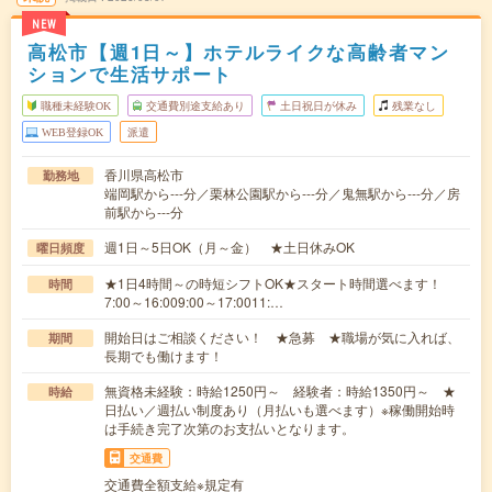
NEW
高松市【週1日～】ホテルライクな高齢者マン
ションで生活サポート
職種未経験OK
交通費別途支給あり
土日祝日が休み
残業なし
WEB登録OK
派遣
香川県高松市
勤務地
端岡駅から---分／栗林公園駅から---分／鬼無駅から---分／房
前駅から---分
週1日～5日OK（月～金） ★土日休みOK
曜日頻度
★1日4時間～の時短シフトOK★スタート時間選べます！
時間
7:00～16:009:00～17:0011:…
開始日はご相談ください！ ★急募 ★職場が気に入れば、
期間
長期でも働けます！
無資格未経験：時給1250円～ 経験者：時給1350円～ ★
時給
日払い／週払い制度あり（月払いも選べます）※稼働開始時
は手続き完了次第のお支払いとなります。
交通費
交通費全額支給※規定有