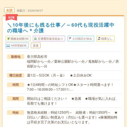
未読
掲載日
2026/08/07
NEW
＼10年後にも残る仕事／～60代も現役活躍中
の職場へ＊介護
職種未経験OK
交通費別途支給あり
土日祝日が休み
残業なし
WEB登録OK
派遣
香川県高松市
勤務地
端岡駅から---分／栗林公園駅から---分／鬼無駅から---分／房
前駅から---分
週1日～5日OK（月～金） ★土日休みOK
曜日頻度
★1日4時間～の時短シフトOK★スタート時間選べます！
時間
7:00～16:009:00～17:0011:…
開始日はご相談ください！ ★急募 ★職場が気に入れば、
期間
長期でも働けます！
無資格未経験：時給1250円～ 経験者：時給1350円～ ★
時給
日払い／週払い制度あり（月払いも選べます）※稼働開始時
は手続き完了次第のお支払いとなります。