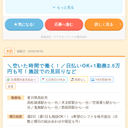
もっと見る
気になる!
応募へ進む
詳しく見る
派遣会社
ケアスタッフィング株式会社
未読
掲載日
2026/08/02
＼空いた時間で働く！／日払いOK×1勤務2.5万
円も可！施設での見回りなど
交通費別途支給あり
土日祝日が休み
残業なし
WEB登録OK
派遣
香川県高松市
勤務地
高松築港駅から---分／木太町駅から---分／空港通り駅から---
分／鬼無駅から---分／西前田駅から---分
週2日（週1日も相談OK！） ※希望のシフトを毎月提出（日
曜日頻度
数と曜日の組み合わせや固定も可）