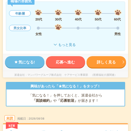
職場の雰囲気
年齢層
20代
30代
40代
50代
60代
男女比率
女性
男性
もっと見る
気になる!
応募へ進む
詳しく見る
派遣会社
マンパワーグループ株式会社 ケアサービス事業部 （医療福祉介護関連）
興味があったら「★気になる！」をタップ！
「気になる！」を押しておくと、派遣会社から
「面談確約」
や
「応募歓迎」
が届きます！
未読
掲載日
2026/08/08
NEW