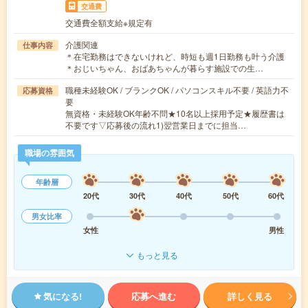
交通費
交通費全額支給※規定有
介護関連
仕事内容
＊在宅勤務はできないけれど、時短も週1日勤務も叶う介護
＊おじいちゃん、おばあちゃんが暮らす施設での生…
職種未経験OK / ブランクOK / パソコンスキル不要 / 英語力不
応募資格
要
無資格・未経験OK年齢不問★10名以上採用予定★履歴書は
不要です▽応募後の流れ1)翌営業日までに担当…
職場の雰囲気
年齢層
20代
30代
40代
50代
60代
男女比率
女性
男性
もっと見る
気になる!
応募へ進む
詳しく見る