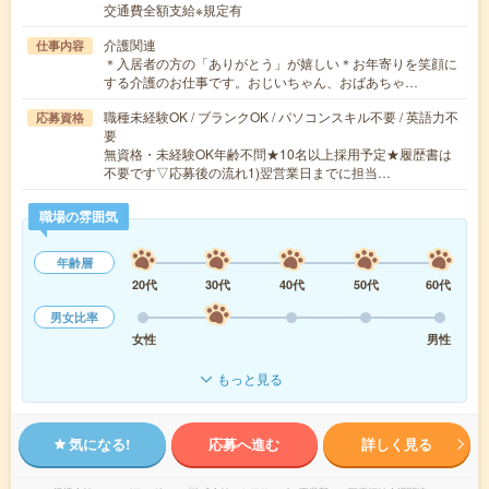
交通費全額支給※規定有
介護関連
仕事内容
＊入居者の方の「ありがとう」が嬉しい＊お年寄りを笑顔に
する介護のお仕事です。おじいちゃん、おばあちゃ…
職種未経験OK / ブランクOK / パソコンスキル不要 / 英語力不
応募資格
要
無資格・未経験OK年齢不問★10名以上採用予定★履歴書は
不要です▽応募後の流れ1)翌営業日までに担当…
職場の雰囲気
年齢層
20代
30代
40代
50代
60代
男女比率
女性
男性
もっと見る
気になる!
応募へ進む
詳しく見る