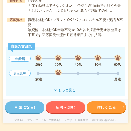
介護関連
仕事内容
＊在宅勤務はできないけれど、時短も週1日勤務も叶う介護
＊おじいちゃん、おばあちゃんが暮らす施設での生…
職種未経験OK / ブランクOK / パソコンスキル不要 / 英語力不
応募資格
要
無資格・未経験OK年齢不問★10名以上採用予定★履歴書は
不要です▽応募後の流れ1)翌営業日までに担当…
職場の雰囲気
年齢層
20代
30代
40代
50代
60代
男女比率
女性
男性
もっと見る
気になる!
応募へ進む
詳しく見る
派遣会社
マンパワーグループ株式会社 ケアサービス事業部 （医療福祉介護関連）