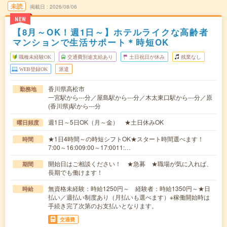
未読
掲載日
2026/08/06
NEW
【8月～OK！週1日～】ホテルライクな高齢者
マンションで生活サポート＊時短OK
職種未経験OK
交通費別途支給あり
土日祝日が休み
残業なし
WEB登録OK
派遣
香川県高松市
勤務地
一宮駅から---分／屋島駅から---分／木太東口駅から---分／原
(香川県)駅から---分
週1日～5日OK（月～金） ★土日休みOK
曜日頻度
★1日4時間～の時短シフトOK★スタート時間選べます！
時間
7:00～16:009:00～17:0011:…
開始日はご相談ください！ ★急募 ★職場が気に入れば、
期間
長期でも働けます！
無資格未経験：時給1250円～ 経験者：時給1350円～★日
時給
払い／週払い制度あり（月払いも選べます）※稼働開始時は
手続き完了次第のお支払いとなります。
交通費