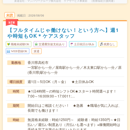
派遣会社
マンパワーグループ株式会社 ケアサービス事業部 （医療福祉介護関連）
未読
掲載日
2026/08/06
NEW
【フルタイムじゃ働けない！という方へ】週1
や時短もOK＊ケアスタッフ
職種未経験OK
交通費別途支給あり
土日祝日が休み
残業なし
WEB登録OK
派遣
香川県高松市
勤務地
一宮駅から---分／屋島駅から---分／木太東口駅から---分／原
(香川県)駅から---分
週1日～5日OK（月～金） ★土日休みOK
曜日頻度
★1日4時間～の時短シフトOK★スタート時間選べます！
時間
7:00～16:009:00～17:0011:…
開始日はご相談ください！ ★急募 ★職場が気に入れば、
期間
長期でも働けます！
無資格未経験：時給1250円～ 経験者：時給1350円～★日
時給
払い／週払い制度あり（月払いも選べます）※稼働開始時は
手続き完了次第のお支払いとなります。