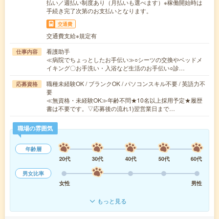
払い／週払い制度あり（月払いも選べます）※稼働開始時は
手続き完了次第のお支払いとなります。
交通費
交通費支給※規定有
看護助手
仕事内容
≪病院でちょっとしたお手伝い≫○シーツの交換やベッドメ
イキング〇お手洗い・入浴など生活のお手伝い○診…
職種未経験OK / ブランクOK / パソコンスキル不要 / 英語力不
応募資格
要
≪無資格・未経験OK≫年齢不問★10名以上採用予定★履歴
書は不要です。▽応募後の流れ1)翌営業日まで…
職場の雰囲気
年齢層
20代
30代
40代
50代
60代
男女比率
女性
男性
もっと見る