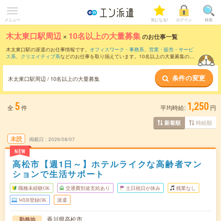
メニュー
気になる!
ログイン
検索
木太東口駅周辺
×
10名以上の大量募集
のお仕事一覧
木太東口駅の派遣のお仕事情報です。
オフィスワーク・事務系
、
営業・販売・サービ
ス系
、
クリエイティブ系
などのお仕事を取り揃えています。10名以上の大量募集の条
件の他に、
交通費別途支給あり
、
職種未経験OK
、
友だちと一緒の応募OK
などのこだ
わり条件も取り揃えています。
条件の変更
木太東口駅周辺 / 10名以上の大量募集
5
1,250
全
件
平均時給:
円
時給順
新着順
未読
掲載日
2026/08/07
NEW
高松市【週1日～】ホテルライクな高齢者マン
ションで生活サポート
職種未経験OK
交通費別途支給あり
土日祝日が休み
残業なし
WEB登録OK
派遣
香川県高松市
勤務地