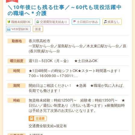
＼10年後にも残る仕事／～60代も現役活躍中
の職場へ＊介護
職種未経験OK
交通費別途支給あり
土日祝日が休み
残業なし
WEB登録OK
派遣
香川県高松市
勤務地
一宮駅から---分／屋島駅から---分／木太東口駅から---分／原
(香川県)駅から---分
週1日～5日OK（月～金） ★土日休みOK
曜日頻度
★1日4時間～の時短シフトOK★スタート時間選べます！
時間
7:00～16:009:00～17:0011:…
開始日はご相談ください！ ★急募 ★職場が気に入れば、
期間
長期でも働けます！
無資格未経験：時給1250円～ 経験者：時給1350円～ ★
時給
日払い／週払い制度あり（月払いも選べます）※稼働開始時
は手続き完了次第のお支払いとなります。
交通費
交通費全額支給※規定有