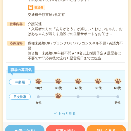
交通費
交通費全額支給※規定有
介護関連
仕事内容
＊入居者の方の「ありがとう」が嬉しい＊おじいちゃん、お
ばあちゃんが暮らす施設での生活サポートをお任せ…
職種未経験OK / ブランクOK / パソコンスキル不要 / 英語力不
応募資格
要
無資格・未経験OK年齢不問★10名以上採用予定★履歴書は
不要です▽応募後の流れ1)翌営業日までに担当…
職場の雰囲気
年齢層
20代
30代
40代
50代
60代
男女比率
女性
男性
もっと見る
気になる!
応募へ進む
詳しく見る