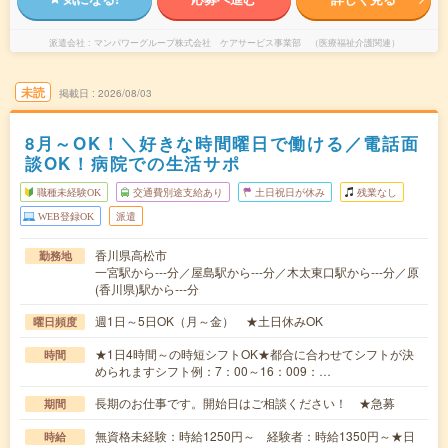
派遣会社
マンパワーグループ株式会社 ケアサービス事業部 （医療福祉介護関連）
未読
掲載日
2026/08/03
8月～OK！＼好きな時間曜日で働ける／電話面
談OK！病院での生活サポ
職種未経験OK
交通費別途支給あり
土日祝日が休み
残業なし
WEB登録OK
派遣
香川県高松市
勤務地
一宮駅から---分／屋島駅から---分／木太東口駅から---分／原
(香川県)駅から---分
週1日～5日OK（月～金） ★土日休みOK
曜日頻度
★1日4時間～の時短シフトOK★都合に合わせてシフトが決
時間
められますシフト例：7：00～16：009：…
長期のお仕事です。開始日はご相談ください！ ★急募
期間
無資格未経験：時給1250円～ 経験者：時給1350円～★日
時給