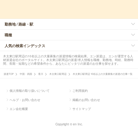
勤務地 / 路線・駅
職種
人気の検索インデックス
木太東口駅周辺の10名以上の大量募集の派遣情報の検索結果。エン派遣は、エンが運営する人
材派遣会社のポータルサイト。木太東口駅周辺の派遣/求人情報を職種、勤務地、時給、勤務時
間、長期・短期などの希望条件から、あなたにピッタリの派遣のお仕事を探せます。
派遣TOP
中国・四国
香川
木太東口駅周辺
木太東口駅周辺 10名以上の大量募集の派遣の仕事一覧
個人情報の取り扱いについて
ご利用規約
ヘルプ・お問い合わせ
掲載のお問い合わせ
エン会社概要
サイトマップ
Copyright © en Inc.