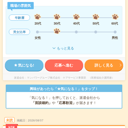
職場の雰囲気
年齢層
20代
30代
40代
50代
60代
男女比率
女性
男性
もっと見る
気になる!
応募へ進む
詳しく見る
派遣会社
マンパワーグループ株式会社 ケアサービス事業部 （医療福祉介護関連）
興味があったら「★気になる！」をタップ！
「気になる！」を押しておくと、派遣会社から
「面談確約」
や
「応募歓迎」
が届きます！
未読
掲載日
2026/08/07
NEW