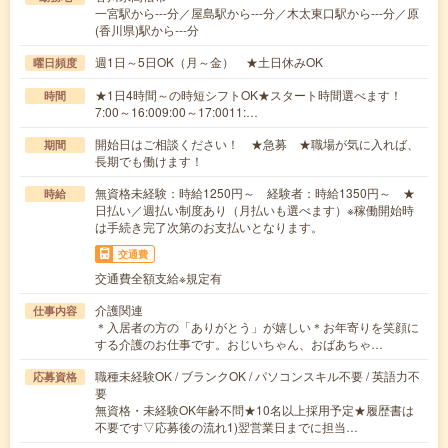
一宮駅から---分／屋島駅から---分／木太東口駅から---分／原
(香川県)駅から---分
週1日～5日OK（月～金） ★土日休みOK
曜日頻度
★1日4時間～の時短シフトOK★スタート時間選べます！
時間
7:00～16:009:00～17:0011:…
開始日はご相談ください！ ★急募 ★職場が気に入れば、
期間
長期でも働けます！
無資格未経験：時給1250円～ 経験者：時給1350円～ ★
時給
日払い／週払い制度あり（月払いも選べます）※稼働開始時
は手続き完了次第のお支払いとなります。
交通費
交通費全額支給※規定有
介護関連
仕事内容
＊入居者の方の「ありがとう」が嬉しい＊お年寄りを笑顔に
する介護のお仕事です。おじいちゃん、おばあちゃ…
職種未経験OK / ブランクOK / パソコンスキル不要 / 英語力不
応募資格
要
無資格・未経験OK年齢不問★10名以上採用予定★履歴書は
不要です▽応募後の流れ1)翌営業日までに担当…