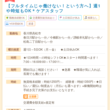
【フルタイムじゃ働けない！という方へ】週1
や時短もOK＊ケアスタッフ
職種未経験OK
交通費別途支給あり
土日祝日が休み
残業なし
WEB登録OK
派遣
香川県高松市
勤務地
春日川駅から---分／今橋駅から---分／讃岐牟礼駅から---分／
松島二丁目駅から---分
週1日～5日OK（月～金） ★土日休みOK
曜日頻度
★1日4時間～の時短シフトOK★スタート時間選べます！
時間
7:00～16:009:00～17:0011:…
開始日はご相談ください！ ★急募 ★職場が気に入れば、
期間
長期でも働けます！
無資格未経験：時給1250円～ 経験者：時給1350円～★日
時給
払い／週払い制度あり（月払いも選べます）※稼働開始時は
手続き完了次第のお支払いとなります。
交通費
交通費全額支給※規定有