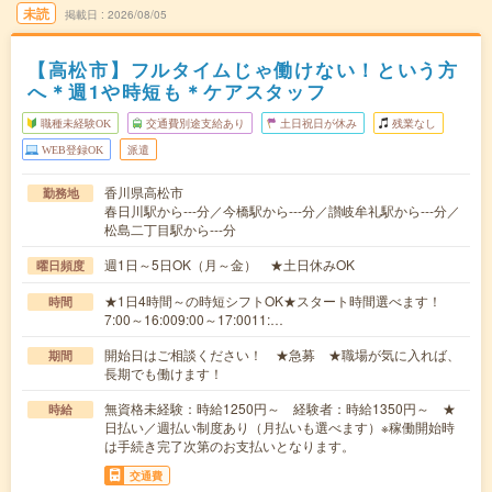
未読
掲載日
2026/08/05
【高松市】フルタイムじゃ働けない！という方
へ＊週1や時短も＊ケアスタッフ
職種未経験OK
交通費別途支給あり
土日祝日が休み
残業なし
WEB登録OK
派遣
香川県高松市
勤務地
春日川駅から---分／今橋駅から---分／讃岐牟礼駅から---分／
松島二丁目駅から---分
週1日～5日OK（月～金） ★土日休みOK
曜日頻度
★1日4時間～の時短シフトOK★スタート時間選べます！
時間
7:00～16:009:00～17:0011:…
開始日はご相談ください！ ★急募 ★職場が気に入れば、
期間
長期でも働けます！
無資格未経験：時給1250円～ 経験者：時給1350円～ ★
時給
日払い／週払い制度あり（月払いも選べます）※稼働開始時
は手続き完了次第のお支払いとなります。
交通費