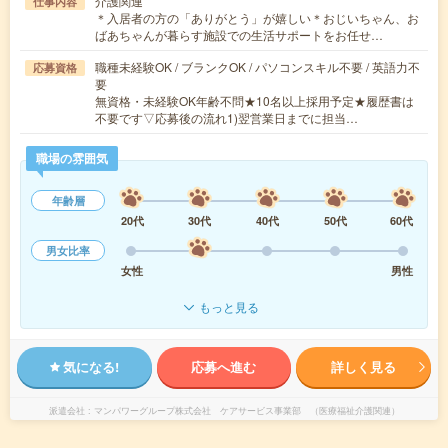
介護関連
仕事内容
＊入居者の方の「ありがとう」が嬉しい＊おじいちゃん、お
ばあちゃんが暮らす施設での生活サポートをお任せ…
職種未経験OK / ブランクOK / パソコンスキル不要 / 英語力不
応募資格
要
無資格・未経験OK年齢不問★10名以上採用予定★履歴書は
不要です▽応募後の流れ1)翌営業日までに担当…
職場の雰囲気
年齢層
20代
30代
40代
50代
60代
男女比率
女性
男性
もっと見る
気になる!
応募へ進む
詳しく見る
派遣会社
マンパワーグループ株式会社 ケアサービス事業部 （医療福祉介護関連）