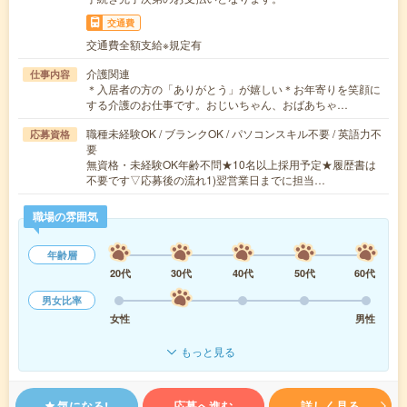
交通費
交通費全額支給※規定有
介護関連
仕事内容
＊入居者の方の「ありがとう」が嬉しい＊お年寄りを笑顔に
する介護のお仕事です。おじいちゃん、おばあちゃ…
職種未経験OK / ブランクOK / パソコンスキル不要 / 英語力不
応募資格
要
無資格・未経験OK年齢不問★10名以上採用予定★履歴書は
不要です▽応募後の流れ1)翌営業日までに担当…
職場の雰囲気
年齢層
20代
30代
40代
50代
60代
男女比率
女性
男性
もっと見る
気になる!
応募へ進む
詳しく見る