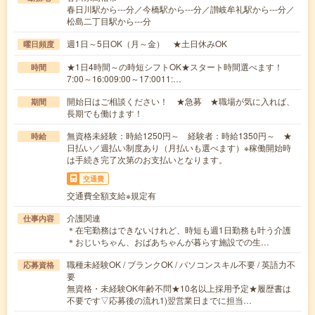
春日川駅から---分／今橋駅から---分／讃岐牟礼駅から---分／
松島二丁目駅から---分
週1日～5日OK（月～金） ★土日休みOK
曜日頻度
★1日4時間～の時短シフトOK★スタート時間選べます！
時間
7:00～16:009:00～17:0011:…
開始日はご相談ください！ ★急募 ★職場が気に入れば、
期間
長期でも働けます！
無資格未経験：時給1250円～ 経験者：時給1350円～ ★
時給
日払い／週払い制度あり（月払いも選べます）※稼働開始時
は手続き完了次第のお支払いとなります。
交通費
交通費全額支給※規定有
介護関連
仕事内容
＊在宅勤務はできないけれど、時短も週1日勤務も叶う介護
＊おじいちゃん、おばあちゃんが暮らす施設での生…
職種未経験OK / ブランクOK / パソコンスキル不要 / 英語力不
応募資格
要
無資格・未経験OK年齢不問★10名以上採用予定★履歴書は
不要です▽応募後の流れ1)翌営業日までに担当…