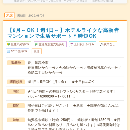
派遣会社
マンパワーグループ株式会社 ケアサービス事業部 （医療福祉介護関連）
未読
掲載日
2026/08/05
【8月～OK！週1日～】ホテルライクな高齢者
マンションで生活サポート＊時短OK
職種未経験OK
交通費別途支給あり
土日祝日が休み
残業なし
WEB登録OK
派遣
香川県高松市
勤務地
春日川駅から---分／今橋駅から---分／讃岐牟礼駅から---分／
松島二丁目駅から---分
週1日～5日OK（月～金） ★土日休みOK
曜日頻度
★1日4時間～の時短シフトOK★スタート時間選べます！
時間
7:00～16:009:00～17:0011:…
開始日はご相談ください！ ★急募 ★職場が気に入れば、
期間
長期でも働けます！
無資格未経験：時給1250円～ 経験者：時給1350円～★日
時給
払い／週払い制度あり（月払いも選べます）※稼働開始時は
手続き完了次第のお支払いとなります。