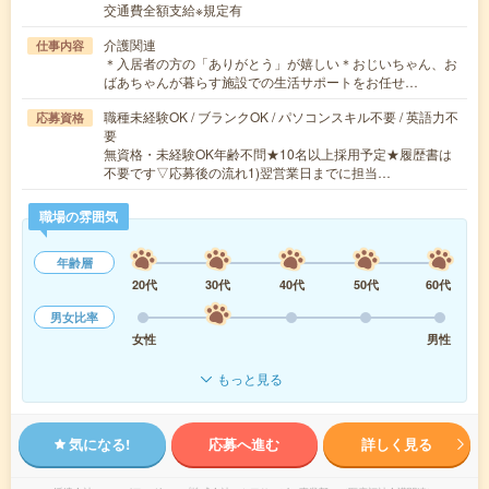
交通費全額支給※規定有
介護関連
仕事内容
＊入居者の方の「ありがとう」が嬉しい＊おじいちゃん、お
ばあちゃんが暮らす施設での生活サポートをお任せ…
職種未経験OK / ブランクOK / パソコンスキル不要 / 英語力不
応募資格
要
無資格・未経験OK年齢不問★10名以上採用予定★履歴書は
不要です▽応募後の流れ1)翌営業日までに担当…
職場の雰囲気
年齢層
20代
30代
40代
50代
60代
男女比率
女性
男性
もっと見る
気になる!
応募へ進む
詳しく見る