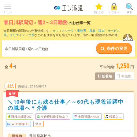
メニュー
気になる!
ログイン
検索
春日川駅周辺
×
週2～3日勤務
のお仕事一覧
春日川駅の派遣のお仕事情報です。
オフィスワーク・事務系
、
営業・販売・サービス
系
、
クリエイティブ系
などのお仕事を取り揃えています。週2～3日勤務の条件の他
に、
交通費別途支給あり
、
職種未経験OK
、
友だちと一緒の応募OK
などのこだわり条
件も取り揃えています。
条件の変更
春日川駅周辺 / 週2～3日勤務
4
1,250
全
件
平均時給:
円
時給順
新着順
未読
掲載日
2026/08/07
NEW
＼10年後にも残る仕事／～60代も現役活躍中
の職場へ＊介護
職種未経験OK
交通費別途支給あり
土日祝日が休み
残業なし
WEB登録OK
派遣
香川県高松市
勤務地