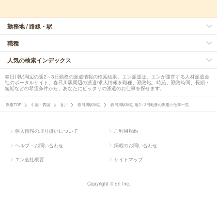
勤務地 / 路線・駅
職種
人気の検索インデックス
春日川駅周辺の週2～3日勤務の派遣情報の検索結果。エン派遣は、エンが運営する人材派遣会
社のポータルサイト。春日川駅周辺の派遣/求人情報を職種、勤務地、時給、勤務時間、長期・
短期などの希望条件から、あなたにピッタリの派遣のお仕事を探せます。
派遣TOP
中国・四国
香川
春日川駅周辺
春日川駅周辺 週2～3日勤務の派遣の仕事一覧
個人情報の取り扱いについて
ご利用規約
ヘルプ・お問い合わせ
掲載のお問い合わせ
エン会社概要
サイトマップ
Copyright © en Inc.