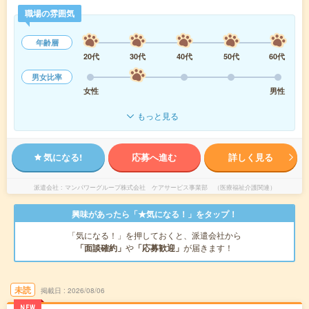
職場の雰囲気
年齢層
20代
30代
40代
50代
60代
男女比率
女性
男性
もっと見る
気になる!
応募へ進む
詳しく見る
派遣会社
マンパワーグループ株式会社 ケアサービス事業部 （医療福祉介護関連）
興味があったら「★気になる！」をタップ！
「気になる！」を押しておくと、派遣会社から
「面談確約」
や
「応募歓迎」
が届きます！
未読
掲載日
2026/08/06
NEW