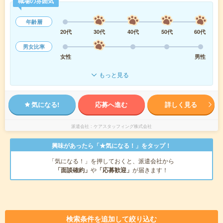
職場の雰囲気
年齢層
20代
30代
40代
50代
60代
男女比率
女性
男性
もっと見る
気になる!
応募へ進む
詳しく見る
派遣会社
ケアスタッフィング株式会社
興味があったら「★気になる！」をタップ！
「気になる！」を押しておくと、派遣会社から
「面談確約」
や
「応募歓迎」
が届きます！
検索条件を追加して絞り込む