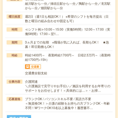
綾川駅から---分／挿頭丘駅から---分／陶駅から---分／滝宮駅
から---分／畑田駅から---分
週2日（週1日も相談OK！） ※希望のシフトを毎月提出（日
曜日頻度
数と曜日の組み合わせや固定も可）
≪シフト例≫10:00～15:00（実働5時間）12:00～17:00（実
時間
働5時間）17:00～翌1…
3ヵ月までの短期 ※職場が気に入れば、長期もOK！ ★急
期間
募！即日勤務もOK！
時給1400円～ 夜勤時給1700円～ 日収2.5万円～（夜勤時
時給
給1700円×15h）
交通費
交通費全額支給
介護関連
仕事内容
＼介護施設で見守りやお手伝い／施設を利用するお年寄りの
サポートをお任せします！＜具体的には…＞・お掃…
ブランクOK / パソコンスキル不要 / 英語力不要
応募資格
＜無資格OK！＞介護の経験をお持ちの方ブランクOK・年齢
不問！WワークOK10名以上募集中！履歴書不…