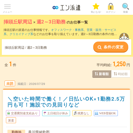
メニュー
気になる!
ログイン
検索
挿頭丘駅周辺
×
週2～3日勤務
のお仕事一覧
挿頭丘駅の派遣のお仕事情報です。
オフィスワーク・事務系
、
営業・販売・サービス
系
、
クリエイティブ系
などのお仕事を取り揃えています。週2～3日勤務の条件の他
に、
交通費別途支給あり
、
職種未経験OK
、
友だちと一緒の応募OK
などのこだわり条
件も取り揃えています。
条件の変更
挿頭丘駅周辺 / 週2～3日勤務
1
1,250
全
件
平均時給:
円
時給順
新着順
未読
掲載日
2026/07/29
＼空いた時間で働く！／日払いOK×1勤務2.5万
円も可！施設での見回りなど
交通費別途支給あり
土日祝日が休み
残業なし
WEB登録OK
派遣
香川県綾歌郡
勤務地