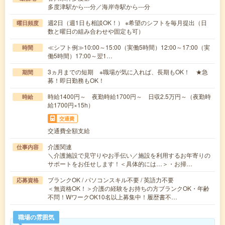
多度津駅から---分／海岸寺駅から---分
週2日（週1日も相談OK！） ※希望のシフトを毎月提出（日
曜日頻度
数と曜日の組み合わせや固定も可）
≪シフト例≫10:00～15:00（実働5時間）12:00～17:00（実
時間
働5時間）17:00～翌1…
3ヵ月までの短期 ※職場が気に入れば、長期もOK！ ★急
期間
募！即日勤務もOK！
時給1400円～ 夜勤時給1700円～ 日収2.5万円～（夜勤時
時給
給1700円×15h）
交通費
交通費全額支給
介護関連
仕事内容
＼介護施設で見守りやお手伝い／施設を利用するお年寄りの
サポートをお任せします！＜具体的には…＞・お掃…
ブランクOK / パソコンスキル不要 / 英語力不要
応募資格
＜無資格OK！＞介護の経験をお持ちの方ブランクOK・年齢
不問！WワークOK10名以上募集中！履歴書不…
職場の雰囲気