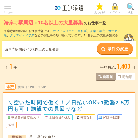
メニュー
気になる!
ログイン
検索
海岸寺駅周辺
×
10名以上の大量募集
のお仕事一覧
海岸寺駅の派遣のお仕事情報です。
オフィスワーク・事務系
、
営業・販売・サービス
系
、
クリエイティブ系
などのお仕事を取り揃えています。10名以上の大量募集の条件
の他に、
交通費別途支給あり
、
職種未経験OK
、
友だちと一緒の応募OK
などのこだわ
り条件も取り揃えています。
条件の変更
海岸寺駅周辺 / 10名以上の大量募集
1
1,400
全
件
平均時給:
円
時給順
新着順
未読
掲載日
2026/07/31
＼空いた時間で働く！／日払いOK×1勤務2.5万
円も可！施設での見回りなど
交通費別途支給あり
土日祝日が休み
残業なし
WEB登録OK
派遣
香川県仲多度郡
勤務地