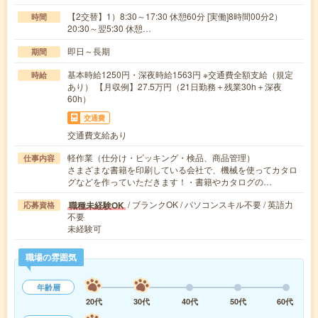
【2交替】1）8:30～17:30 休憩60分 [実働]8時間00分2）
時間
20:30～翌5:30 休憩…
即日～長期
期間
基本時給1250円・深夜時給1563円 ※交通費全額支給（規定
時給
あり） 【月収例】27.5万円（21日勤務＋残業30h＋深夜
60h）
交通費
交通費支給あり
軽作業（仕分け・ピッキング・検品、商品管理）
仕事内容
さまざまな書籍を印刷している会社で、機械を使ってカタロ
グなどを作っていただきます！・書籍やカタログの…
/ ブランクOK / パソコンスキル不要 / 英語力
職種未経験OK
応募資格
不要
未経験可
職場の雰囲気
年齢層
20代
30代
40代
50代
60代