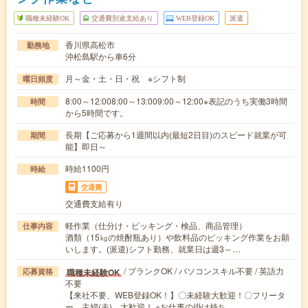
職種未経験OK
交通費別途支給あり
WEB登録OK
派遣
香川県高松市
勤務地
沖松島駅から車6分
月～金・土・日・祝 ※シフト制
曜日頻度
8:00～12:008:00～13:009:00～12:00※表記のうち実働3時間
時間
から5時間です。
長期【ご応募から1週間以内(最短2日目)のスピード就業が可
期間
能】即日～
時給1100円
時給
交通費
交通費支給有り
軽作業（仕分け・ピッキング・検品、商品管理）
仕事内容
酒類（15㎏の焼酎瓶あり）や飲料品のピッキング作業をお願
いします。(派遣)シフト勤務、就業日は週3～…
/ ブランクOK / パソコンスキル不要 / 英語力
職種未経験OK
応募資格
不要
【来社不要、WEB登録OK！】〇未経験大歓迎！〇フリータ
ー、主婦(夫) 大歓迎！ ※お仕事の掛け持ち…