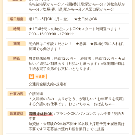
高松築港駅から---分／花園(香川県)駅から---分／沖松島駅か
ら---分／塩屋(香川県)駅から---分／八栗口駅から---分
週1日～5日OK（月～金） ★土日休みOK
曜日頻度
★1日4時間～の時短シフトOK★スタート時間選べます！
時間
7:00～16:009:00～17:0011:…
開始日はご相談ください！ ★急募 ★職場が気に入れば、
期間
長期でも働けます！
無資格未経験：時給1250円～ 経験者：時給1350円～★日
時給
払い／週払い制度あり（月払いも選べます）※稼働開始時は
手続き完了次第のお支払いとなります。
交通費
交通費全額支給※規定有
介護関連
仕事内容
＊入居者の方の「ありがとう」が嬉しい＊お年寄りを笑顔に
する介護のお仕事です。おじいちゃん、おばあちゃ…
/ ブランクOK / パソコンスキル不要 / 英語力
職種未経験OK
応募資格
不要
無資格・未経験OK年齢不問★10名以上採用予定★履歴書は
不要です▽応募後の流れ1)翌営業日までに担当…