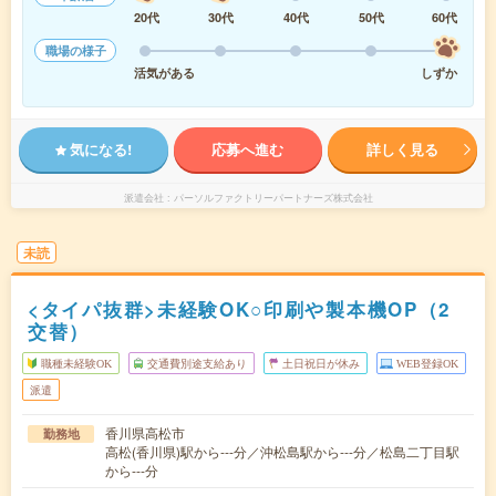
20代
30代
40代
50代
60代
職場の様子
活気がある
しずか
気になる!
応募へ進む
詳しく見る
派遣会社
パーソルファクトリーパートナーズ株式会社
未読
<タイパ抜群>未経験OK○印刷や製本機OP（2
交替）
職種未経験OK
交通費別途支給あり
土日祝日が休み
WEB登録OK
派遣
香川県高松市
勤務地
高松(香川県)駅から---分／沖松島駅から---分／松島二丁目駅
から---分