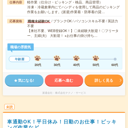
軽作業（仕分け・ピッキング・検品、商品管理）
仕事内容
冷凍・冷蔵倉庫内にてハンディを使用して商品のピッキング
作業をお願いします。(派遣)作業着・防寒着の貸…
/ ブランクOK / パソコンスキル不要 / 英語力
職種未経験OK
応募資格
不要
【来社不要、WEB登録OK！】〇未経験大歓迎！〇フリータ
ー、主婦(夫) 大歓迎！ ※お仕事の掛け持ち…
職場の雰囲気
年齢層
20代
30代
40代
50代
60代
気になる!
応募へ進む
詳しく見る
派遣会社
株式会社テクノ・サービス
未読
車通勤OK！平日休み！日勤のお仕事！ピッキ
ング作業など