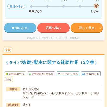
職場の様子
活気がある
しずか
気になる!
応募へ進む
詳しく見る
派遣会社
パーソルファクトリーパートナーズ株式会社
未読
<タイパ抜群>製本に関する補助作業（2交替）
職種未経験OK
交通費別途支給あり
土日祝日が休み
WEB登録OK
派遣
香川県高松市
勤務地
高松(香川県)駅から---分／沖松島駅から---分／松島二丁目駅
から---分
週5日
曜日頻度