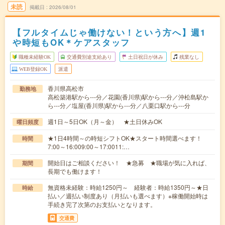
未読
掲載日
2026/08/01
【フルタイムじゃ働けない！という方へ】週1
や時短もOK＊ケアスタッフ
職種未経験OK
交通費別途支給あり
土日祝日が休み
残業なし
WEB登録OK
派遣
香川県高松市
勤務地
高松築港駅から---分／花園(香川県)駅から---分／沖松島駅か
ら---分／塩屋(香川県)駅から---分／八栗口駅から---分
週1日～5日OK（月～金） ★土日休みOK
曜日頻度
★1日4時間～の時短シフトOK★スタート時間選べます！
時間
7:00～16:009:00～17:0011:…
開始日はご相談ください！ ★急募 ★職場が気に入れば、
期間
長期でも働けます！
無資格未経験：時給1250円～ 経験者：時給1350円～★日
時給
払い／週払い制度あり（月払いも選べます）※稼働開始時は
手続き完了次第のお支払いとなります。
交通費