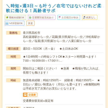
＼時短×週3日～も叶う／在宅ではないけれど柔
軟に働ける！高齢者サポ
職種未経験OK
交通費別途支給あり
土日祝日が休み
残業なし
WEB登録OK
派遣
香川県高松市
勤務地
高松築港駅から---分／花園(香川県)駅から---分／沖松島駅か
ら---分／塩屋(香川県)駅から---分／八栗口駅から---分
週3日～5日OK（月～金） ★土日休みOK
曜日頻度
★1日4時間～の時短シフトOK★スタート時間選べます！
時間
7:00～16:009:00～17:0011:…
開始日はご相談ください！ ★急募 ★職場が気に入れば、
期間
長期でも働けます！
無資格未経験：時給1250円～ 経験者：時給1350円～ ★
時給
日払い／週払い制度あり（月払いも選べます）※稼働開始時
は手続き完了次第のお支払いとなります。
交通費
交通費全額支給※規定有