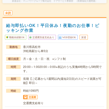
派遣会社
マンパワーグループ株式会社 ケアサービス事業部 （医療福祉介護関連）
未読
給与即払いOK！平日休み！夜勤のお仕事！ピ
ッキング作業
職種未経験OK
交通費別途支給あり
WEB登録OK
派遣
香川県高松市
勤務地
沖松島駅から車5分
月～金・土・日・祝 ※シフト制
曜日頻度
20:00～1:0020:00～0:00※表記のうち実働4時間から5時間で
時間
す。
長期【ご応募から1週間以内(最短2日目)のスピード就業が可
期間
能】即日～
時給1090円
時給
交通費
交通費支給有り