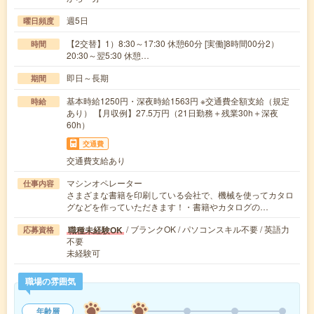
週5日
曜日頻度
【2交替】1）8:30～17:30 休憩60分 [実働]8時間00分2）
時間
20:30～翌5:30 休憩…
即日～長期
期間
基本時給1250円・深夜時給1563円 ※交通費全額支給（規定
時給
あり） 【月収例】27.5万円（21日勤務＋残業30h＋深夜
60h）
交通費
交通費支給あり
マシンオペレーター
仕事内容
さまざまな書籍を印刷している会社で、機械を使ってカタロ
グなどを作っていただきます！・書籍やカタログの…
/ ブランクOK / パソコンスキル不要 / 英語力
職種未経験OK
応募資格
不要
未経験可
職場の雰囲気
年齢層