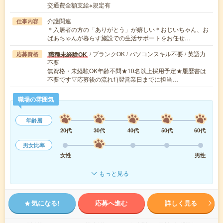
交通費全額支給※規定有
介護関連
仕事内容
＊入居者の方の「ありがとう」が嬉しい＊おじいちゃん、お
ばあちゃんが暮らす施設での生活サポートをお任せ…
/ ブランクOK / パソコンスキル不要 / 英語力
職種未経験OK
応募資格
不要
無資格・未経験OK年齢不問★10名以上採用予定★履歴書は
不要です▽応募後の流れ1)翌営業日までに担当…
職場の雰囲気
年齢層
20代
30代
40代
50代
60代
男女比率
女性
男性
もっと見る
気になる!
応募へ進む
詳しく見る