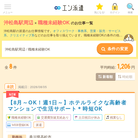
メニュー
気になる!
ログイン
検索
沖松島駅周辺
×
職種未経験OK
のお仕事一覧
沖松島駅の派遣のお仕事情報です。
オフィスワーク・事務系
、
営業・販売・サービス
系
、
クリエイティブ系
などのお仕事を取り揃えています。職種未経験OKの条件の他
に、
交通費別途支給あり
、
友だちと一緒の応募OK
、
週4日勤務
などのこだわり条件も
取り揃えています。
条件の変更
沖松島駅周辺 / 職種未経験OK
8
1,206
全
件
平均時給:
円
時給順
新着順
未読
掲載日
2026/08/05
NEW
【8月～OK！週1日～】ホテルライクな高齢者
マンションで生活サポート＊時短OK
職種未経験OK
交通費別途支給あり
土日祝日が休み
残業なし
WEB登録OK
派遣
香川県高松市
勤務地