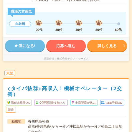
職場の雰囲気
年齢層
20代
30代
40代
50代
60代
気になる!
応募へ進む
詳しく見る
派遣会社
株式会社テクノ・サービス
未読
<タイパ抜群>高収入！機械オペレーター（2交
替）
職種未経験OK
交通費別途支給あり
土日祝日が休み
WEB登録OK
派遣
香川県高松市
勤務地
高松(香川県)駅から---分／沖松島駅から---分／松島二丁目駅
から---分