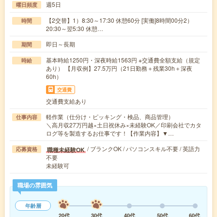
週5日
曜日頻度
【2交替】1）8:30～17:30 休憩60分 [実働]8時間00分2）
時間
20:30～翌5:30 休憩…
即日～長期
期間
基本時給1250円・深夜時給1563円 ※交通費全額支給（規定
時給
あり） 【月収例】27.5万円（21日勤務＋残業30h＋深夜
60h）
交通費
交通費支給あり
軽作業（仕分け・ピッキング・検品、商品管理）
仕事内容
＼高月収27万円越×土日祝休み×未経験OK／印刷会社でカタ
ログ等を製造するお仕事です！【作業内容】▼…
/ ブランクOK / パソコンスキル不要 / 英語力
職種未経験OK
応募資格
不要
未経験可
職場の雰囲気
年齢層
20代
30代
40代
50代
60代