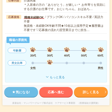
介護関連
仕事内容
＊入居者の方の「ありがとう」が嬉しい＊ お年寄りを笑顔に
する介護のお仕事です。おじいちゃん、おばあち…
/ ブランクOK / パソコンスキル不要 / 英語力
職種未経験OK
応募資格
不要
無資格・未経験OK年齢不問★10名以上採用予定★履歴書は
不要です▽応募後の流れ1)翌営業日までに担当…
職場の雰囲気
年齢層
20代
30代
40代
50代
60代
男女比率
女性
男性
もっと見る
気になる!
応募へ進む
詳しく見る
派遣会社
マンパワーグループ株式会社 ケアサービス事業部 （医療福祉介護関連）