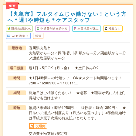
NEW
【丸亀市】フルタイムじゃ働けない！という方
へ＊週1や時短も＊ケアスタッフ
職種未経験OK
交通費別途支給あり
土日祝日が休み
残業なし
WEB登録OK
派遣
香川県丸亀市
勤務地
丸亀駅から---分／岡田(香川県)駅から---分／栗熊駅から---分
／讃岐塩屋駅から---分
週1日～5日OK（月～金） ★土日休みOK
曜日頻度
★1日4時間～の時短シフトOK★スタート時間選べます！
時間
7:00～16:009:00～17:0011:…
開始日はご相談ください！ ★急募 ★職場が気に入れば、
期間
長期でも働けます！
無資格未経験：時給1250円～ 経験者：時給1350円～ ★
時給
日払い／週払い制度あり（月払いも選べます）※稼働開始時
は手続き完了次第のお支払いとなります。
交通費
交通費全額支給※規定有