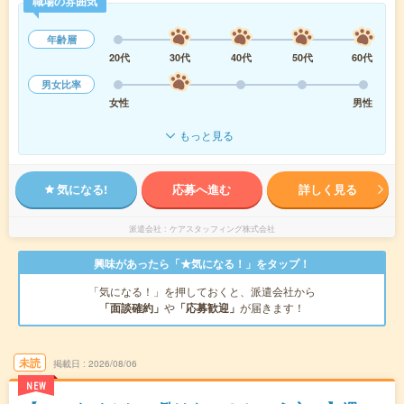
職場の雰囲気
年齢層
20代
30代
40代
50代
60代
男女比率
女性
男性
もっと見る
気になる!
応募へ進む
詳しく見る
派遣会社
ケアスタッフィング株式会社
興味があったら「★気になる！」をタップ！
「気になる！」を押しておくと、派遣会社から
「面談確約」
や
「応募歓迎」
が届きます！
未読
掲載日
2026/08/06
NEW