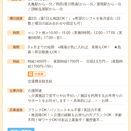
丸亀駅から---分／岡田(香川県)駅から---分／栗熊駅から---分
／讃岐塩屋駅から---分
週2日（週1日も相談OK！） ※希望のシフトを毎月提出（日
曜日頻度
数と曜日の組み合わせや固定も可）
≪シフト例≫10:00～15:00（実働5時間）12:00～17:00（実
時間
働5時間）17:00～翌1…
3ヵ月までの短期 ※職場が気に入れば、長期もOK！ ★急
期間
募！即日勤務もOK！
時給1400円～ 夜勤時給1700円～ 日収2.5万円～（夜勤時
時給
給1700円×15h）
交通費
交通費全額支給
介護関連
仕事内容
＼介護施設で見守りやお手伝い／施設を利用するお年寄りの
サポートをお任せします！＜具体的には…＞・お掃…
ブランクOK / パソコンスキル不要 / 英語力不要
応募資格
＜無資格OK！＞介護の経験をお持ちの方ブランクOK・年齢
不問！WワークOK10名以上募集中！履歴書不…