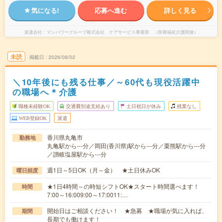
気になる!
応募へ進む
詳しく見る
派遣会社
マンパワーグループ株式会社 ケアサービス事業部 （医療福祉介護関連）
未読
掲載日
2026/08/02
＼10年後にも残る仕事／～60代も現役活躍中
の職場へ＊介護
職種未経験OK
交通費別途支給あり
土日祝日が休み
残業なし
WEB登録OK
派遣
香川県丸亀市
勤務地
丸亀駅から---分／岡田(香川県)駅から---分／栗熊駅から---分
／讃岐塩屋駅から---分
週1日～5日OK（月～金） ★土日休みOK
曜日頻度
★1日4時間～の時短シフトOK★スタート時間選べます！
時間
7:00～16:009:00～17:0011:…
開始日はご相談ください！ ★急募 ★職場が気に入れば、
期間
長期でも働けます！