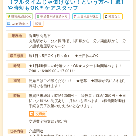
【フルタイムじゃ働けない！という方へ】週1
や時短もOK＊ケアスタッフ
職種未経験OK
交通費別途支給あり
土日祝日が休み
残業なし
WEB登録OK
派遣
香川県丸亀市
勤務地
丸亀駅から---分／岡田(香川県)駅から---分／栗熊駅から---分
／讃岐塩屋駅から---分
週1日～5日OK（月～金） ★土日休みOK
曜日頻度
★1日4時間～の時短シフトOK★スタート時間選べます！
時間
7:00～16:009:00～17:0011:…
開始日はご相談ください！ ★急募 ★職場が気に入れば、
期間
長期でも働けます！
無資格未経験：時給1250円～ 経験者：時給1350円～★日
時給
払い／週払い制度あり（月払いも選べます）※稼働開始時は
手続き完了次第のお支払いとなります。
交通費
交通費全額支給※規定有
介護関連
仕事内容
＊入居者の方の「ありがとう」が嬉しい＊おじいちゃん、お