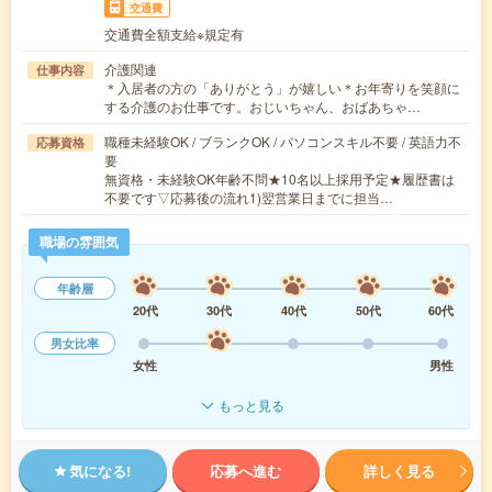
交通費
交通費全額支給※規定有
介護関連
仕事内容
＊入居者の方の「ありがとう」が嬉しい＊お年寄りを笑顔に
する介護のお仕事です。おじいちゃん、おばあちゃ…
職種未経験OK / ブランクOK / パソコンスキル不要 / 英語力不
応募資格
要
無資格・未経験OK年齢不問★10名以上採用予定★履歴書は
不要です▽応募後の流れ1)翌営業日までに担当…
職場の雰囲気
年齢層
20代
30代
40代
50代
60代
男女比率
女性
男性
もっと見る
気になる!
応募へ進む
詳しく見る