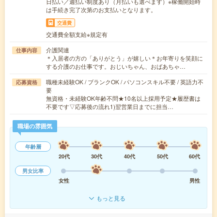
日払い／週払い制度あり（月払いも選べます）※稼働開始時
は手続き完了次第のお支払いとなります。
交通費
交通費全額支給※規定有
介護関連
仕事内容
＊入居者の方の「ありがとう」が嬉しい＊お年寄りを笑顔に
する介護のお仕事です。おじいちゃん、おばあちゃ…
職種未経験OK / ブランクOK / パソコンスキル不要 / 英語力不
応募資格
要
無資格・未経験OK年齢不問★10名以上採用予定★履歴書は
不要です▽応募後の流れ1)翌営業日までに担当…
職場の雰囲気
年齢層
20代
30代
40代
50代
60代
男女比率
女性
男性
もっと見る