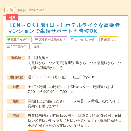
未読
掲載日
2026/08/05
NEW
【8月～OK！週1日～】ホテルライクな高齢者
マンションで生活サポート＊時短OK
職種未経験OK
交通費別途支給あり
土日祝日が休み
残業なし
WEB登録OK
派遣
香川県丸亀市
勤務地
丸亀駅から---分／岡田(香川県)駅から---分／栗熊駅から---分
／讃岐塩屋駅から---分
週1日～5日OK（月～金） ★土日休みOK
曜日頻度
★1日4時間～の時短シフトOK★スタート時間選べます！
時間
7:00～16:009:00～17:0011:…
開始日はご相談ください！ ★急募 ★職場が気に入れば、
期間
長期でも働けます！
無資格未経験：時給1250円～ 経験者：時給1350円～★日
時給
払い／週払い制度あり（月払いも選べます）※稼働開始時は
手続き完了次第のお支払いとなります。