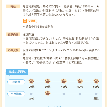
無資格未経験：時給1250円～ 経験者：時給1350円～ ★
時給
日払い／週払い制度あり（月払いも選べます）※稼働開始時
は手続き完了次第のお支払いとなります。
交通費
交通費全額支給※規定有
介護関連
仕事内容
＊在宅勤務はできないけれど、時短も週1日勤務も叶う介護
＊おじいちゃん、おばあちゃんが暮らす施設での生…
職種未経験OK / ブランクOK / パソコンスキル不要 / 英語力不
応募資格
要
無資格・未経験OK年齢不問★10名以上採用予定★履歴書は
不要です▽応募後の流れ1)翌営業日までに担当…
職場の雰囲気
年齢層
20代
30代
40代
50代
60代
男女比率
女性
男性