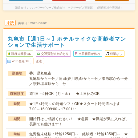
派遣会社
マンパワーグループ株式会社 ケアサービス事業部 （医療福祉介護関連）
未読
掲載日
2026/08/02
丸亀市【週1日～】ホテルライクな高齢者マン
ションで生活サポート
職種未経験OK
交通費別途支給あり
土日祝日が休み
残業なし
WEB登録OK
派遣
香川県丸亀市
勤務地
丸亀駅から---分／岡田(香川県)駅から---分／栗熊駅から---分
／讃岐塩屋駅から---分
週1日～5日OK（月～金） ★土日休みOK
曜日頻度
★1日4時間～の時短シフトOK★スタート時間選べます！
時間
7:00～16:009:00～17:0011:…
開始日はご相談ください！ ★急募 ★職場が気に入れば、
期間
長期でも働けます！
無資格未経験：時給1250円～ 経験者：時給1350円～ ★
時給