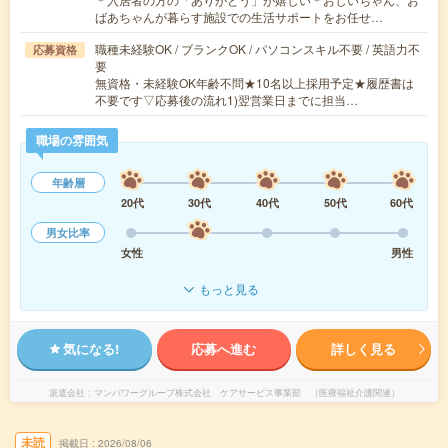
ばあちゃんが暮らす施設での生活サポートをお任せ…
職種未経験OK / ブランクOK / パソコンスキル不要 / 英語力不
応募資格
要
無資格・未経験OK年齢不問★10名以上採用予定★履歴書は
不要です▽応募後の流れ1)翌営業日までに担当…
職場の雰囲気
年齢層
20代
30代
40代
50代
60代
男女比率
女性
男性
もっと見る
気になる!
応募へ進む
詳しく見る
派遣会社
マンパワーグループ株式会社 ケアサービス事業部 （医療福祉介護関連）
未読
掲載日
2026/08/06