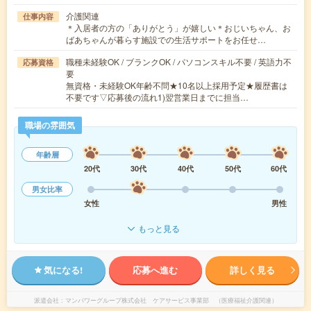
介護関連
仕事内容
＊入居者の方の「ありがとう」が嬉しい＊おじいちゃん、お
ばあちゃんが暮らす施設での生活サポートをお任せ…
職種未経験OK / ブランクOK / パソコンスキル不要 / 英語力不
応募資格
要
無資格・未経験OK年齢不問★10名以上採用予定★履歴書は
不要です▽応募後の流れ1)翌営業日までに担当…
職場の雰囲気
年齢層
20代
30代
40代
50代
60代
男女比率
女性
男性
もっと見る
気になる!
応募へ進む
詳しく見る
派遣会社
マンパワーグループ株式会社 ケアサービス事業部 （医療福祉介護関連）