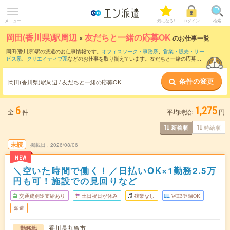
メニュー
気になる!
ログイン
検索
岡田(香川県)駅周辺
×
友だちと一緒の応募OK
のお仕事一覧
岡田(香川県)駅の派遣のお仕事情報です。
オフィスワーク・事務系
、
営業・販売・サー
ビス系
、
クリエイティブ系
などのお仕事を取り揃えています。友だちと一緒の応募OK
の条件の他に、
交通費別途支給あり
、
職種未経験OK
、
週4日勤務
などのこだわり条件
も取り揃えています。
条件の変更
岡田(香川県)駅周辺 / 友だちと一緒の応募OK
6
1,275
全
件
平均時給:
円
時給順
新着順
未読
掲載日
2026/08/06
NEW
＼空いた時間で働く！／日払いOK×1勤務2.5万
円も可！施設での見回りなど
交通費別途支給あり
土日祝日が休み
残業なし
WEB登録OK
派遣
香川県丸亀市
勤務地