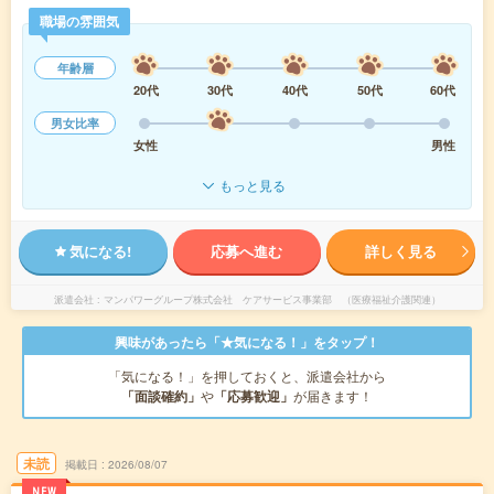
職場の雰囲気
年齢層
20代
30代
40代
50代
60代
男女比率
女性
男性
もっと見る
気になる!
応募へ進む
詳しく見る
派遣会社
マンパワーグループ株式会社 ケアサービス事業部 （医療福祉介護関連）
興味があったら「★気になる！」をタップ！
「気になる！」を押しておくと、派遣会社から
「面談確約」
や
「応募歓迎」
が届きます！
未読
掲載日
2026/08/07
NEW