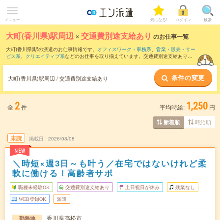
メニュー
気になる!
ログイン
検索
大町(香川県)駅周辺
×
交通費別途支給あり
のお仕事一覧
大町(香川県)駅の派遣のお仕事情報です。
オフィスワーク・事務系
、
営業・販売・サー
ビス系
、
クリエイティブ系
などのお仕事を取り揃えています。交通費別途支給ありの
条件の他に、
職種未経験OK
、
友だちと一緒の応募OK
、
週4日勤務
などのこだわり条件
も取り揃えています。
条件の変更
大町(香川県)駅周辺 / 交通費別途支給あり
2
1,250
全
件
平均時給:
円
時給順
新着順
未読
掲載日
2026/08/08
NEW
＼時短×週3日～も叶う／在宅ではないけれど柔
軟に働ける！高齢者サポ
職種未経験OK
交通費別途支給あり
土日祝日が休み
残業なし
WEB登録OK
派遣
香川県高松市
勤務地