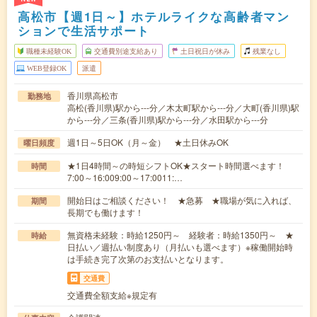
高松市【週1日～】ホテルライクな高齢者マン
ションで生活サポート
職種未経験OK
交通費別途支給あり
土日祝日が休み
残業なし
WEB登録OK
派遣
香川県高松市
勤務地
高松(香川県)駅から---分／木太町駅から---分／大町(香川県)駅
から---分／三条(香川県)駅から---分／水田駅から---分
週1日～5日OK（月～金） ★土日休みOK
曜日頻度
★1日4時間～の時短シフトOK★スタート時間選べます！
時間
7:00～16:009:00～17:0011:…
開始日はご相談ください！ ★急募 ★職場が気に入れば、
期間
長期でも働けます！
無資格未経験：時給1250円～ 経験者：時給1350円～ ★
時給
日払い／週払い制度あり（月払いも選べます）※稼働開始時
は手続き完了次第のお支払いとなります。
交通費
交通費全額支給※規定有