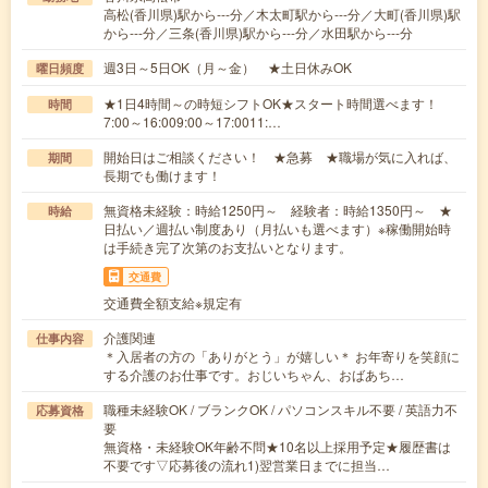
高松(香川県)駅から---分／木太町駅から---分／大町(香川県)駅
から---分／三条(香川県)駅から---分／水田駅から---分
週3日～5日OK（月～金） ★土日休みOK
曜日頻度
★1日4時間～の時短シフトOK★スタート時間選べます！
時間
7:00～16:009:00～17:0011:…
開始日はご相談ください！ ★急募 ★職場が気に入れば、
期間
長期でも働けます！
無資格未経験：時給1250円～ 経験者：時給1350円～ ★
時給
日払い／週払い制度あり（月払いも選べます）※稼働開始時
は手続き完了次第のお支払いとなります。
交通費
交通費全額支給※規定有
介護関連
仕事内容
＊入居者の方の「ありがとう」が嬉しい＊ お年寄りを笑顔に
する介護のお仕事です。おじいちゃん、おばあち…
職種未経験OK / ブランクOK / パソコンスキル不要 / 英語力不
応募資格
要
無資格・未経験OK年齢不問★10名以上採用予定★履歴書は
不要です▽応募後の流れ1)翌営業日までに担当…