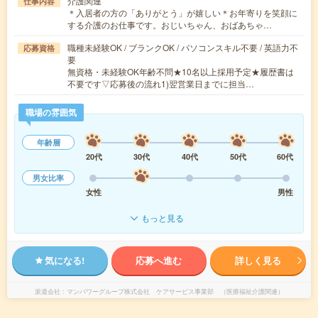
介護関連
仕事内容
＊入居者の方の「ありがとう」が嬉しい＊お年寄りを笑顔に
する介護のお仕事です。おじいちゃん、おばあちゃ…
職種未経験OK / ブランクOK / パソコンスキル不要 / 英語力不
応募資格
要
無資格・未経験OK年齢不問★10名以上採用予定★履歴書は
不要です▽応募後の流れ1)翌営業日までに担当…
職場の雰囲気
年齢層
20代
30代
40代
50代
60代
男女比率
女性
男性
もっと見る
気になる!
応募へ進む
詳しく見る
派遣会社
マンパワーグループ株式会社 ケアサービス事業部 （医療福祉介護関連）