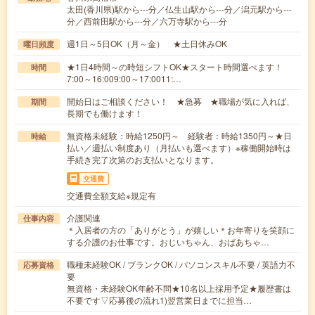
太田(香川県)駅から---分／仏生山駅から---分／潟元駅から---
分／西前田駅から---分／六万寺駅から---分
週1日～5日OK（月～金） ★土日休みOK
曜日頻度
★1日4時間～の時短シフトOK★スタート時間選べます！
時間
7:00～16:009:00～17:0011:…
開始日はご相談ください！ ★急募 ★職場が気に入れば、
期間
長期でも働けます！
無資格未経験：時給1250円～ 経験者：時給1350円～★日
時給
払い／週払い制度あり（月払いも選べます）※稼働開始時は
手続き完了次第のお支払いとなります。
交通費
交通費全額支給※規定有
介護関連
仕事内容
＊入居者の方の「ありがとう」が嬉しい＊お年寄りを笑顔に
する介護のお仕事です。おじいちゃん、おばあちゃ…
職種未経験OK / ブランクOK / パソコンスキル不要 / 英語力不
応募資格
要
無資格・未経験OK年齢不問★10名以上採用予定★履歴書は
不要です▽応募後の流れ1)翌営業日までに担当…