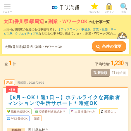
メニュー
気になる!
ログイン
検索
太田(香川県)駅周辺
×
副業・WワークOK
のお仕事一覧
太田(香川県)駅の派遣のお仕事情報です。
オフィスワーク・事務系
、
営業・販売・サー
ビス系
、
クリエイティブ系
などのお仕事を取り揃えています。副業・WワークOKの条
件の他に、
交通費別途支給あり
、
職種未経験OK
、
友だちと一緒の応募OK
などのこだ
わり条件も取り揃えています。
条件の変更
太田(香川県)駅周辺 / 副業・WワークOK
1
1,230
全
件
平均時給:
円
時給順
新着順
未読
掲載日
2026/08/05
NEW
【8月～OK！週1日～】ホテルライクな高齢者
マンションで生活サポート＊時短OK
職種未経験OK
交通費別途支給あり
土日祝日が休み
残業なし
WEB登録OK
派遣
香川県高松市
勤務地