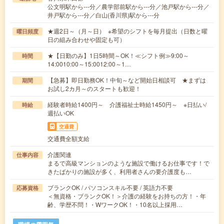
公文明駅から---分／農学部前駅から---分／池戸駅から---分／
井戸駅から---分／白山(香川県)駅から---分
★週2日～（月～日） ※希望のシフトを毎月提出（日数と曜
曜日頻度
日の組み合わせや固定も可）
★【日勤のみ】1日5時間～OK！≪シフト例≫9:00～
時間
14:0010:00～15:0012:00～1…
【急募】即日勤務OK！中旬～など開始日相談可 ★まずは
期間
お試し2カ月～のスタートも歓迎！
経験者時給1400円～ 介護福祉士時給1450円～ ※日払い/
時給
週払いOK
交通費
交通費全額支給
介護関連
仕事内容
まるで高級マンションのような施設で働けるお仕事です！で
きたばかりの施設が多く、利用者さんの要介護度も…
ブランクOK / パソコンスキル不要 / 英語力不要
応募資格
＜無資格・ブランクOK！＞介護の経験をお持ちの方！・年
齢、学歴不問！・WワークOK！・10名以上採用…