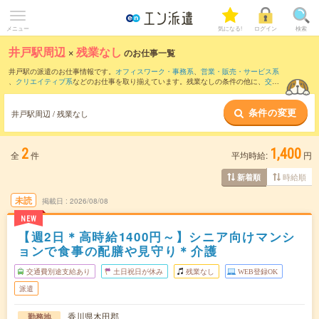
メニュー
気になる!
ログイン
検索
井戸駅周辺
×
残業なし
のお仕事一覧
井戸駅の派遣のお仕事情報です。
オフィスワーク・事務系
、
営業・販売・サービス系
、
クリエイティブ系
などのお仕事を取り揃えています。残業なしの条件の他に、
交通
費別途支給あり
、
職種未経験OK
、
友だちと一緒の応募OK
などのこだわり条件も取り
揃えています。
条件の変更
井戸駅周辺 / 残業なし
2
1,400
全
件
平均時給:
円
時給順
新着順
未読
掲載日
2026/08/08
NEW
【週2日＊高時給1400円～】シニア向けマンシ
ョンで食事の配膳や見守り＊介護
交通費別途支給あり
土日祝日が休み
残業なし
WEB登録OK
派遣
香川県木田郡
勤務地