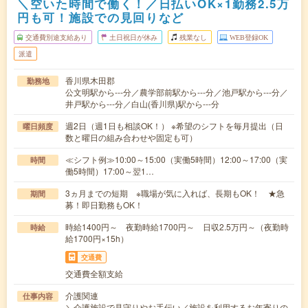
＼空いた時間で働く！／日払いOK×1勤務2.5万
円も可！施設での見回りなど
交通費別途支給あり
土日祝日が休み
残業なし
WEB登録OK
派遣
香川県木田郡
勤務地
公文明駅から---分／農学部前駅から---分／池戸駅から---分／
井戸駅から---分／白山(香川県)駅から---分
週2日（週1日も相談OK！） ※希望のシフトを毎月提出（日
曜日頻度
数と曜日の組み合わせや固定も可）
≪シフト例≫10:00～15:00（実働5時間）12:00～17:00（実
時間
働5時間）17:00～翌1…
3ヵ月までの短期 ※職場が気に入れば、長期もOK！ ★急
期間
募！即日勤務もOK！
時給1400円～ 夜勤時給1700円～ 日収2.5万円～（夜勤時
時給
給1700円×15h）
交通費
交通費全額支給
介護関連
仕事内容
＼介護施設で見守りやお手伝い／施設を利用するお年寄りの