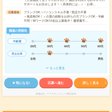
サポートをお任せします！＜具体的には…＞・お掃…
ブランクOK / パソコンスキル不要 / 英語力不要
応募資格
＜無資格OK！＞介護の経験をお持ちの方ブランクOK・年齢
不問！WワークOK10名以上募集中！履歴書不…
職場の雰囲気
年齢層
20代
30代
40代
50代
60代
男女比率
女性
男性
もっと見る
気になる!
応募へ進む
詳しく見る
派遣会社
ケアスタッフィング株式会社