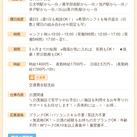
公文明駅から---分／農学部前駅から---分／池戸駅から---分／
井戸駅から---分／白山(香川県)駅から---分
週2日（週1日も相談OK！） ※希望のシフトを毎月提出（日
曜日頻度
数と曜日の組み合わせや固定も可）
≪シフト例≫10:00～15:00（実働5時間）12:00～17:00（実
時間
働5時間）17:00～翌1…
3ヵ月までの短期 ※職場が気に入れば、長期もOK！ ★急
期間
募！即日勤務もOK！
時給1400円～ 夜勤時給1700円～ 日収2.5万円～（夜勤時
時給
給1700円×15h）
交通費
交通費全額支給
介護関連
仕事内容
＼介護施設で見守りやお手伝い／施設を利用するお年寄りの
サポートをお任せします！＜具体的には…＞・お掃…
ブランクOK / パソコンスキル不要 / 英語力不要
応募資格
＜無資格OK！＞介護の経験をお持ちの方ブランクOK・年齢
不問！WワークOK10名以上募集中！履歴書不…