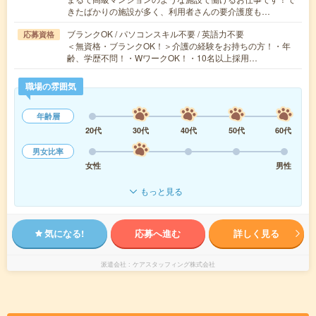
きたばかりの施設が多く、利用者さんの要介護度も…
ブランクOK / パソコンスキル不要 / 英語力不要
応募資格
＜無資格・ブランクOK！＞介護の経験をお持ちの方！・年
齢、学歴不問！・WワークOK！・10名以上採用…
職場の雰囲気
年齢層
20代
30代
40代
50代
60代
男女比率
女性
男性
もっと見る
気になる!
応募へ進む
詳しく見る
派遣会社
ケアスタッフィング株式会社