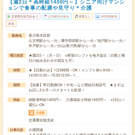
【週2日＊高時給1400円～】シニア向けマンシ
ョンで食事の配膳や見守り＊介護
交通費別途支給あり
土日祝日が休み
残業なし
WEB登録OK
派遣
香川県木田郡
勤務地
公文明駅から---分／農学部前駅から---分／池戸駅から---分／
井戸駅から---分／白山(香川県)駅から---分
★週2日～（月～日） ※希望のシフトを毎月提出（日数と曜
曜日頻度
日の組み合わせや固定も可）
★【日勤のみ】1日5時間～OK！≪シフト例≫9:00～
時間
14:0010:00～15:0012:00～1…
【急募】即日勤務OK！中旬～など開始日相談可 ★まずは
期間
お試し2カ月～のスタートも歓迎！
経験者時給1400円～ 介護福祉士時給1450円～ ※日払い/
時給
週払いOK
交通費
交通費全額支給
介護関連
仕事内容
まるで高級マンションのような施設で働けるお仕事です！で