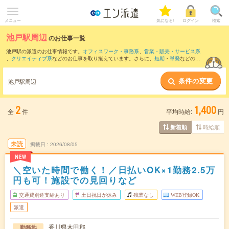
メニュー
気になる!
ログイン
検索
池戸駅周辺
のお仕事一覧
池戸駅の派遣のお仕事情報です。
オフィスワーク・事務系
、
営業・販売・サービス系
、
クリエイティブ系
などのお仕事を取り揃えています。さらに、
短期
・
単発
などの期
間や、
職種未経験OK
などのこだわり条件で絞り込んでいただけます。
条件の変更
また、
高松(香川県)駅
・
瓦町駅
・
高松築港駅
・
栗林駅
・
栗林公園北口駅
など近隣駅のお
池戸駅周辺
仕事もご確認いただけます。
2
1,400
全
件
平均時給:
円
時給順
新着順
未読
掲載日
2026/08/05
NEW
＼空いた時間で働く！／日払いOK×1勤務2.5万
円も可！施設での見回りなど
交通費別途支給あり
土日祝日が休み
残業なし
WEB登録OK
派遣
香川県木田郡
勤務地