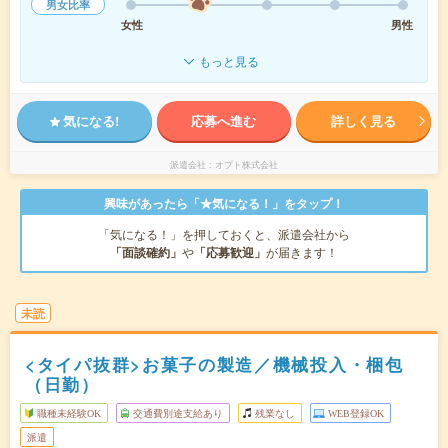
男女比率
女性
男性
もっと見る
気になる!
応募へ進む
詳しく見る
派遣会社
オプト株式会社
興味があったら「★気になる！」をタップ！
「気になる！」を押しておくと、派遣会社から
「面談確約」
や
「応募歓迎」
が届きます！
未読
<タイパ抜群>お菓子の製造／機械投入・梱包
（日勤）
職種未経験OK
交通費別途支給あり
残業なし
WEB登録OK
派遣