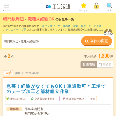
メニュー
気になる!
ログイン
検索
鳴門駅周辺
×
職種未経験OK
のお仕事一覧
鳴門駅の派遣のお仕事情報です。
オフィスワーク・事務系
、
営業・販売・サービス系
、
クリエイティブ系
などのお仕事を取り揃えています。職種未経験OKの条件の他に、
交通費別途支給あり
、
友だちと一緒の応募OK
、
週4日勤務
などのこだわり条件も取り
揃えています。
条件の変更
鳴門駅周辺 / 職種未経験OK
2
1,300
全
件
平均時給:
円
時給順
新着順
未読
掲載日
2026/07/30
急募！経験がなくてもOK！車通勤可＊工場で
のテープ加工と部材組立作業
職種未経験OK
交通費別途支給あり
土日祝日が休み
派遣
徳島県鳴門市
勤務地
鳴門駅から車10分