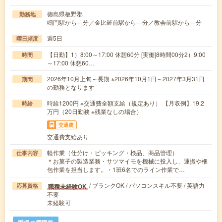
徳島県板野郡
勤務地
鳴門駅から---分／金比羅前駅から---分／教会前駅から---分
週5日
曜日頻度
【日勤】1）8:00～17:00 休憩60分 [実働]8時間00分2）9:00
時間
～17:00 休憩60…
2026年10月上旬～長期 ※2026年10月1日～2027年3月31日
期間
の勤務となります
時給1200円 ※交通費全額支給（規定あり） 【月収例】19.2
時給
万円（20日勤務 ※残業なしの場合）
交通費
交通費支給あり
軽作業（仕分け・ピッキング・検品、商品管理）
仕事内容
＊お菓子の製造業務・サツマイモを機械に投入し、運搬や梱
包作業を担当します。・1班6名でのライン作業で…
/ ブランクOK / パソコンスキル不要 / 英語力
職種未経験OK
応募資格
不要
未経験可