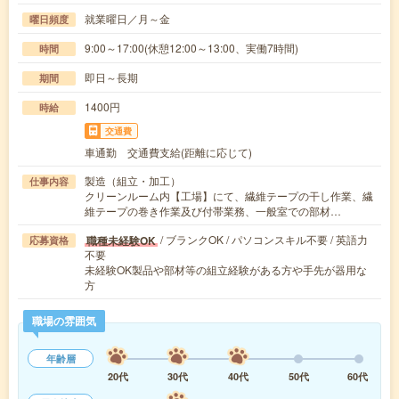
就業曜日／月～金
曜日頻度
9:00～17:00(休憩12:00～13:00、実働7時間)
時間
即日～長期
期間
1400円
時給
交通費
車通勤 交通費支給(距離に応じて)
製造（組立・加工）
仕事内容
クリーンルーム内【工場】にて、繊維テープの干し作業、繊
維テープの巻き作業及び付帯業務、一般室での部材…
/ ブランクOK / パソコンスキル不要 / 英語力
職種未経験OK
応募資格
不要
未経験OK製品や部材等の組立経験がある方や手先が器用な
方
職場の雰囲気
年齢層
20代
30代
40代
50代
60代