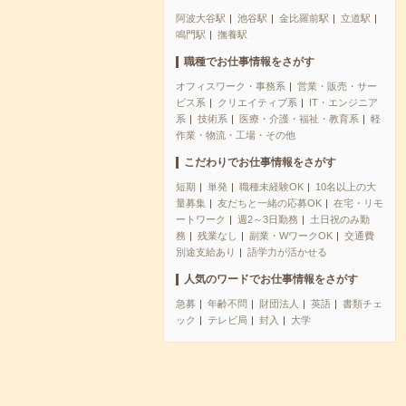
阿波大谷駅
池谷駅
金比羅前駅
立道駅
鳴門駅
撫養駅
職種でお仕事情報をさがす
オフィスワーク・事務系
営業・販売・サー
ビス系
クリエイティブ系
IT・エンジニア
系
技術系
医療・介護・福祉・教育系
軽
作業・物流・工場・その他
こだわりでお仕事情報をさがす
短期
単発
職種未経験OK
10名以上の大
量募集
友だちと一緒の応募OK
在宅・リモ
ートワーク
週2～3日勤務
土日祝のみ勤
務
残業なし
副業・WワークOK
交通費
別途支給あり
語学力が活かせる
人気のワードでお仕事情報をさがす
急募
年齢不問
財団法人
英語
書類チェ
ック
テレビ局
封入
大学