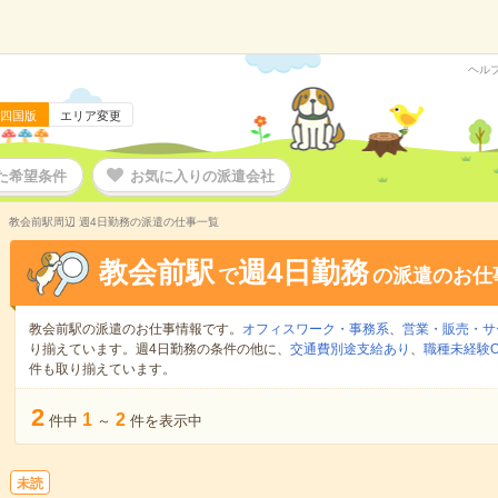
ヘル
四国版
エリア変更
た希望条件
お気に入りの派遣会社
教会前駅周辺 週4日勤務の派遣の仕事一覧
教会前駅
週4日勤務
で
の派遣のお仕
教会前駅の派遣のお仕事情報です。
オフィスワーク・事務系
、
営業・販売・サ
り揃えています。週4日勤務の条件の他に、
交通費別途支給あり
、
職種未経験O
件も取り揃えています。
2
1
2
件中
～
件を表示中
未読