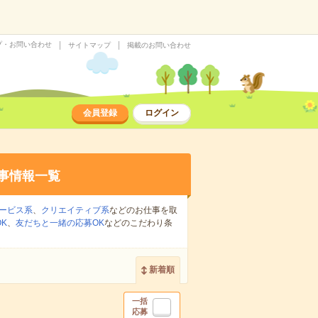
プ・お問い合わせ
サイトマップ
掲載のお問い合わせ
会員登録
ログイン
事情報一覧
ービス系
、
クリエイティブ系
などのお仕事を取
K
、
友だちと一緒の応募OK
などのこだわり条
新着順
一括
応募