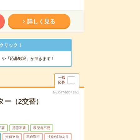
詳しく見る
クリック！
」
や
「応募歓迎」
が届きます！
一括
応募
No.C47-005419r1
ター（2交替）
不要
英語不要
履歴書不要
交費支給
車通勤可
社食/補助あり