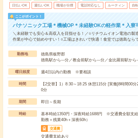
日払いOK
週払いOK
職場が分煙
電話対応なし
ルーティン
自
ここがポイント！
パナソニック工場＊機械OP＊未経験OKの軽作業＊入寮
＼未経験でも安心＆高収入を目指せる！／○リチウムイオン電池の製
作業が中心で始めやすい！○工場はきれいで快適！食堂では徳島なら
勤務地
徳島県板野郡
徳島駅から---分／教会前駅から---分／金比羅前駅から--
曜日頻度
週4日以内の勤務 ※要相談
時間
【2交替】1）8:30～18:25 休憩115分 [実働]8時間00分2
0分
期間
即日～長期
時給
基本時給1350円・深夜時給1688円 ※交通費全額支給
勤務＋残業40h＋深夜60h）
交通費
交通費支給あり