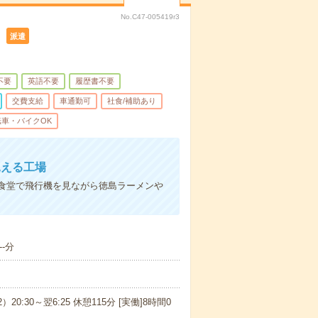
No.C47-005419r3
）
派遣
不要
英語不要
履歴書不要
交費支給
車通勤可
社食/補助あり
転車・バイクOK
見える工場
食堂で飛行機を見ながら徳島ラーメンや
-分
）20:30～翌6:25 休憩115分 [実働]8時間0