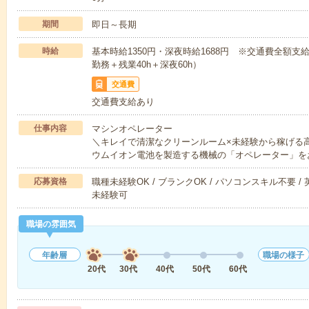
期間
即日～長期
時給
基本時給1350円・深夜時給1688円 ※交通費全額支給
勤務＋残業40h＋深夜60h）
交通費
交通費支給あり
仕事内容
マシンオペレーター
＼キレイで清潔なクリーンルーム×未経験から稼げる
ウムイオン電池を製造する機械の「オペレーター」を
応募資格
職種未経験OK / ブランクOK / パソコンスキル不要 /
未経験可
職場の雰囲気
年齢層
職場の様子
20代
30代
40代
50代
60代