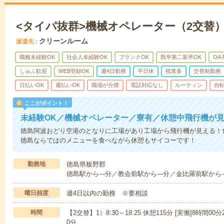
<タイパ抜群>機械オペレーター（2交替
クリーンルーム
派遣先
職種未経験OK
社会人未経験OK
ブランクOK
既卒第二新卒OK
OA
しゅふ歓迎
WEB登録OK
週4日勤務
平日休
残業多
交替制勤務
日払いOK
週払いOK
職場が分煙
電話対応なし
ルーティン
自
ここがポイント！
未経験OK／機械オペレーター／寮有／休憩中飛行機が
徳島阿波おどり空港のとなりに工場があり工場から飛行機が見える！
徳島ならではのメニューを食べながら休憩もサイコーです！
勤務地
徳島県板野郡
徳島駅から---分／教会前駅から---分／金比羅前駅から--
曜日頻度
週4日以内の勤務 ※要相談
時間
【2交替】1）8:30～18:25 休憩115分 [実働]8時間00分2
0分