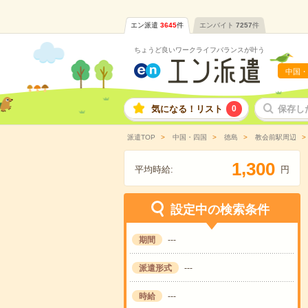
エン派遣
3645
件
エンバイト
7257
件
ちょうど良いワークライフバランスが叶う
中国・
気になる！リスト
0
保存し
派遣TOP
中国・四国
徳島
教会前駅周辺
,
1
3
0
0
平均時給:
円
設定中の検索条件
期間
---
派遣形式
---
時給
---