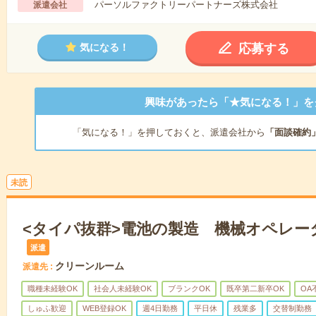
パーソルファクトリーパートナーズ株式会社
派遣会社
応募する
気になる！
興味があったら「★気になる！」を
「気になる！」を押しておくと、派遣会社から
「面談確約
未読
<タイパ抜群>電池の製造 機械オペレー
派遣
クリーンルーム
派遣先
職種未経験OK
社会人未経験OK
ブランクOK
既卒第二新卒OK
OA
しゅふ歓迎
WEB登録OK
週4日勤務
平日休
残業多
交替制勤務