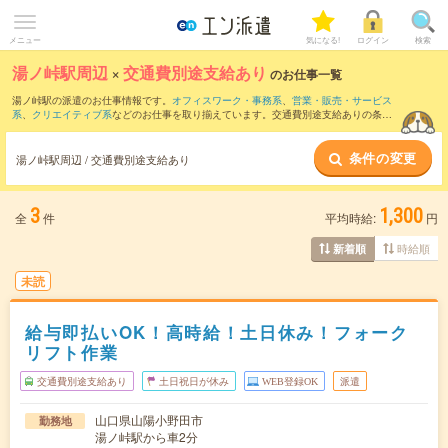
メニュー
気になる!
ログイン
検索
湯ノ峠駅周辺
×
交通費別途支給あり
のお仕事一覧
湯ノ峠駅の派遣のお仕事情報です。
オフィスワーク・事務系
、
営業・販売・サービス
系
、
クリエイティブ系
などのお仕事を取り揃えています。交通費別途支給ありの条件
の他に、
職種未経験OK
、
友だちと一緒の応募OK
、
週4日勤務
などのこだわり条件も取
り揃えています。
条件の変更
湯ノ峠駅周辺 / 交通費別途支給あり
3
1,300
全
件
平均時給:
円
時給順
新着順
未読
給与即払いOK！高時給！土日休み！フォーク
リフト作業
交通費別途支給あり
土日祝日が休み
WEB登録OK
派遣
山口県山陽小野田市
勤務地
湯ノ峠駅から車2分