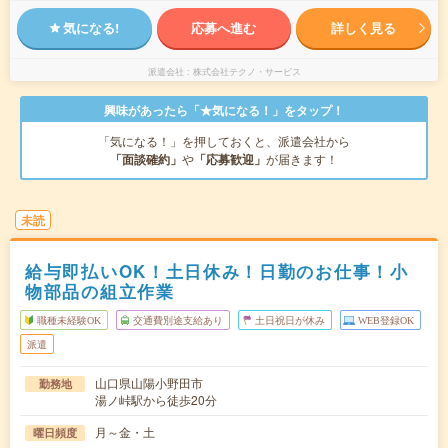
気になる!
応募へ進む
詳しく見る
派遣会社
株式会社テクノ・サービス
興味があったら「★気になる！」をタップ！
「気になる！」を押しておくと、派遣会社から
「面談確約」
や
「応募歓迎」
が届きます！
未読
給与即払いOK！土日休み！日勤のお仕事！小
物部品の組立作業
職種未経験OK
交通費別途支給あり
土日祝日が休み
WEB登録OK
派遣
山口県山陽小野田市
勤務地
湯ノ峠駅から徒歩20分
月～金・土
曜日頻度