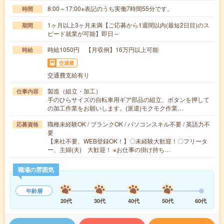
8:00～17:00※表記のうち実働7時間55分です。
時間
1ヶ月以上3ヶ月未満【ご応募から1週間以内(最短2日目)のス
期間
ピード就業が可能】即日～
時給1050円 【月収例】16万円以上可能
時給
交通費
交通費支給有り
製造（組立・加工）
仕事内容
手のひらサイズの自転車用ギア部品の組立、ボタンを押して
の加工作業をお願いします。(派遣)モクモク作業…
職種未経験OK / ブランクOK / パソコンスキル不要 / 英語力不
応募資格
要
【来社不要、WEB登録OK！】〇未経験大歓迎！〇フリータ
ー、主婦(夫) 大歓迎！ ※お仕事の掛け持ち…
職場の雰囲気
年齢層
20代
30代
40代
50代
60代