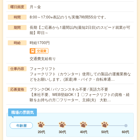
月～金
曜日頻度
8:00～17:00※表記のうち実働7時間55分です。
時間
長期【ご応募から1週間以内(最短2日目)のスピード就業が可
期間
能】即日～
時給1700円
時給
交通費
交通費支給有り
フォークリフト
仕事内容
フォークリフト（カウンター）使用しての製品の運搬業務な
どをお願いします。(派遣)車・バイク・自転車通…
ブランクOK / パソコンスキル不要 / 英語力不要
応募資格
【来社不要、WEB登録OK！】〇フォークリフトの資格・経
験をお持ちの方〇フリーター、主婦(夫) 大歓…
職場の雰囲気
年齢層
20代
30代
40代
50代
60代