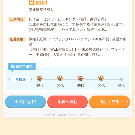
交通費
交通費支給有り
軽作業（仕分け・ピッキング・検品、商品管理）
仕事内容
合成油を自転車部品につけて梱包する作業をお願いします。
(派遣)未経験OK！「やってみたい」気持ちがあ…
職種未経験OK / ブランクOK / パソコンスキル不要 / 英語力不
応募資格
要
【来社不要、WEB登録OK！】〇未経験大歓迎！〇フリータ
ー、主婦(夫) 大歓迎！ ※お仕事の掛け持ち…
職場の雰囲気
年齢層
20代
30代
40代
50代
60代
気になる!
応募へ進む
詳しく見る
派遣会社
株式会社テクノ・サービス