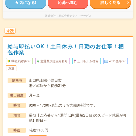
気になる!
応募へ進む
詳しく見る
派遣会社
株式会社テクノ・サービス
未読
給与即払いOK！土日休み！日勤のお仕事！梱
包作業
職種未経験OK
交通費別途支給あり
土日祝日が休み
WEB登録OK
派遣
山口県山陽小野田市
勤務地
湯ノ峠駅から徒歩21分
月～金
曜日頻度
8:00～17:00※表記のうち実働8時間です。
時間
長期【ご応募から1週間以内(最短2日目)のスピード就業が可
期間
能】即日～
時給1150円
時給