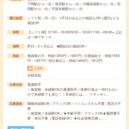
下関駅から---分／長府駅から---分／川棚温泉駅から---分／安
岡駅から---分／宇賀本郷駅から---分
シフト制（月～日） ※平日のみなどの相談もOK ※週3なども
曜日頻度
相談OK
【シフト例】07:00～16:0009:00～18:0017:00～09:00※ 上記
時間
は一例です！そ…
即日～2ヶ月以上 ■開始日の相談OK！
期間
無資格の方：時給1350円～1687円 / 介護福祉士：時給1550
時給
円～1937円 / 初任者以上：時給1450円～1812円
交通費
全額支給
看護助手
仕事内容
＼無資格・未経験OKの看護助手／医療行為は一切行わない
ので未経験でも安心！▽具体的には…・リネンやシ…
職種未経験OK / ブランクOK / パソコンスキル不要 / 英語力不
応募資格
要
＼無資格＊未経験OK／★年齢不問・ブランクOK★履歴書不
要・来社不要（電話登録OK）★社会保険完備＼…