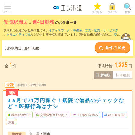
メニュー
気になる!
ログイン
検索
安岡駅周辺
×
週4日勤務
のお仕事一覧
安岡駅の派遣のお仕事情報です。
オフィスワーク・事務系
、
営業・販売・サービス系
、
クリエイティブ系
などのお仕事を取り揃えています。週4日勤務の条件の他に、
交通
費別途支給あり
、
職種未経験OK
、
友だちと一緒の応募OK
などのこだわり条件も取り
揃えています。
条件の変更
安岡駅周辺 / 週4日勤務
1
1,225
全
件
平均時給:
円
時給順
新着順
未読
掲載日
2026/08/06
NEW
3ヵ月で71万円稼ぐ！病院で備品のチェックな
ど＊医療行為はナシ
職種未経験OK
交通費別途支給あり
土日祝日が休み
WEB登録OK
派遣
山口県下関市
勤務地