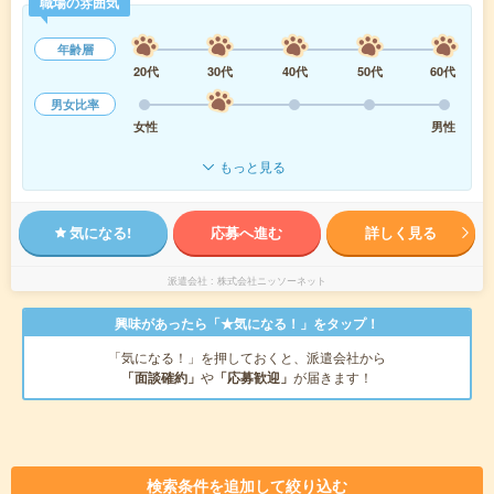
職場の雰囲気
年齢層
20代
30代
40代
50代
60代
男女比率
女性
男性
もっと見る
気になる!
応募へ進む
詳しく見る
派遣会社
株式会社ニッソーネット
興味があったら「★気になる！」をタップ！
「気になる！」を押しておくと、派遣会社から
「面談確約」
や
「応募歓迎」
が届きます！
検索条件を追加して絞り込む