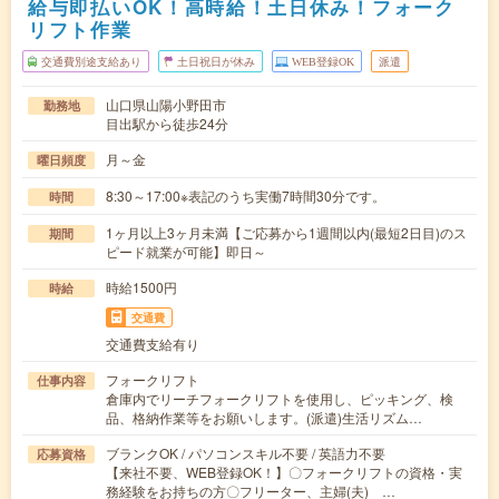
給与即払いOK！高時給！土日休み！フォーク
リフト作業
交通費別途支給あり
土日祝日が休み
WEB登録OK
派遣
山口県山陽小野田市
勤務地
目出駅から徒歩24分
月～金
曜日頻度
8:30～17:00※表記のうち実働7時間30分です。
時間
1ヶ月以上3ヶ月未満【ご応募から1週間以内(最短2日目)のス
期間
ピード就業が可能】即日～
時給1500円
時給
交通費
交通費支給有り
フォークリフト
仕事内容
倉庫内でリーチフォークリフトを使用し、ピッキング、検
品、格納作業等をお願いします。(派遣)生活リズム…
ブランクOK / パソコンスキル不要 / 英語力不要
応募資格
【来社不要、WEB登録OK！】〇フォークリフトの資格・実
務経験をお持ちの方〇フリーター、主婦(夫) …