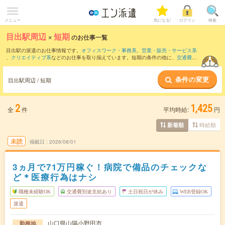
メニュー
気になる!
ログイン
検索
目出駅周辺
×
短期
のお仕事一覧
目出駅の派遣のお仕事情報です。
オフィスワーク・事務系
、
営業・販売・サービス系
、
クリエイティブ系
などのお仕事を取り揃えています。短期の条件の他に、
交通費別
途支給あり
、
職種未経験OK
、
友だちと一緒の応募OK
などでもお探し頂けます。
条件の変更
目出駅周辺 / 短期
2
1,425
全
件
平均時給:
円
時給順
新着順
未読
掲載日
2026/08/01
3ヵ月で71万円稼ぐ！病院で備品のチェックな
ど＊医療行為はナシ
職種未経験OK
交通費別途支給あり
土日祝日が休み
WEB登録OK
派遣
山口県山陽小野田市
勤務地