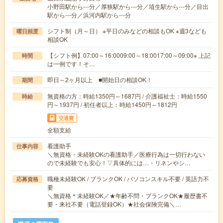
小野田駅から---分／厚狭駅から---分／埴生駅から---分／目出
駅から---分／浜河内駅から---分
シフト制（月～日） ※平日のみなどの相談もOK ※週3なども
曜日頻度
相談OK
【シフト例】07:00～16:0009:00～18:0017:00～09:00※ 上記
時間
は一例です！そ…
即日～2ヶ月以上 ■開始日の相談OK！
期間
無資格の方：時給1350円～1687円 / 介護福祉士：時給1550
時給
円～1937円 / 初任者以上：時給1450円～1812円
交通費
全額支給
看護助手
仕事内容
＼無資格・未経験OKの看護助手／医療行為は一切行わない
ので未経験でも安心！▽具体的には…・リネンやシ…
職種未経験OK / ブランクOK / パソコンスキル不要 / 英語力不
応募資格
要
＼無資格＊未経験OK／★年齢不問・ブランクOK★履歴書不
要・来社不要（電話登録OK）★社会保険完備＼…