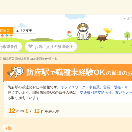
ヘル
四国版
エリア変更
た希望条件
お気に入りの派遣会社
防府駅周辺 職種未経験OKの派遣の仕事一覧
防府駅
職種未経験OK
で
の派遣の
防府駅の派遣のお仕事情報です。
オフィスワーク・事務系
、
営業・販売・サー
揃えています。職種未経験OKの条件の他に、
交通費別途支給あり
、
友だちと一
も取り揃えています。
12
1
12
件中
～
件を表示中
未読