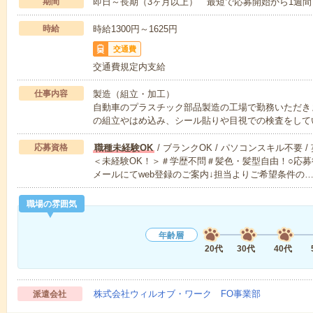
期間
即日～長期（3ヶ月以上） 最短で応募開始から1週間
時給
時給1300円～1625円
交通費
交通費規定内支給
仕事内容
製造（組立・加工）
自動車のプラスチック部品製造の工場で勤務いただき
の組立やはめ込み、シール貼りや目視での検査をして
応募資格
職種未経験OK
/ ブランクOK / パソコンスキル不要 /
＜未経験OK！＞＃学歴不問＃髪色・髪型自由！○応募
メールにてweb登録のご案内↓担当よりご希望条件の
職場の雰囲気
年齢層
20代
30代
40代
株式会社ウィルオブ・ワーク FO事業部
派遣会社