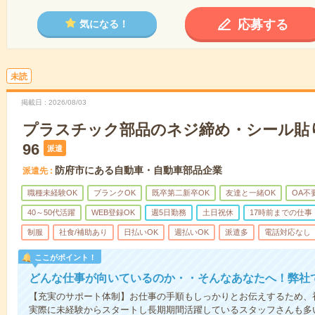
応募する
気になる！
未読
掲載日
2026/08/03
プラスチック部品のネジ締め・シール貼り／
96
派遣
防府市にある自動車・自動車部品企業
派遣先
職種未経験OK
ブランクOK
既卒第二新卒OK
友達と一緒OK
OA不
40～50代活躍
WEB登録OK
週5日勤務
土日祝休
17時前までの仕事
制服
社食/補助あり
日払いOK
週払いOK
派遣多
電話対応なし
ここがポイント！
どんな仕事が向いているのか・・そんなあなたへ！弊社
【充実のサポート体制】お仕事の手順もしっかりとお伝えするため、
実際に未経験からスタートし長期期間活躍しているスタッフさんも多