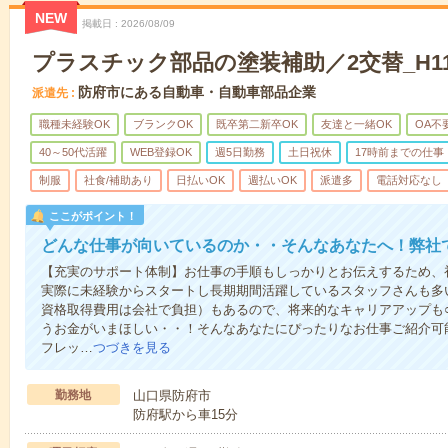
NEW
掲載日
2026/08/09
プラスチック部品の塗装補助／2交替_H115
防府市にある自動車・自動車部品企業
派遣先
職種未経験OK
ブランクOK
既卒第二新卒OK
友達と一緒OK
OA不
40～50代活躍
WEB登録OK
週5日勤務
土日祝休
17時前までの仕事
制服
社食/補助あり
日払いOK
週払いOK
派遣多
電話対応なし
ここがポイント！
どんな仕事が向いているのか・・そんなあなたへ！弊社
【充実のサポート体制】お仕事の手順もしっかりとお伝えするため、
実際に未経験からスタートし長期期間活躍しているスタッフさんも多
資格取得費用は会社で負担）もあるので、将来的なキャリアアップも
うお金がいまほしい・・！そんなあなたにぴったりなお仕事ご紹介可能
フレッ…
つづきを見る
勤務地
山口県防府市
防府駅から車15分