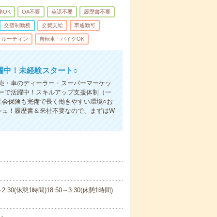
緒OK
OA不要
英語不要
履歴書不要
交替制勤務
交費支給
車通勤可
ルーティン
自転車・バイクOK
躍中！未経験スタート○
売・車のディーラー・スーパーマーケッ
ーで活躍中！スキルアップ支援体制（一
社会保険も完備で長く働きやすい環境○お
シュ！履歴書＆来社不要なので、まずはW
～2:30(休憩1時間)18:50～3:30(休憩1時間)