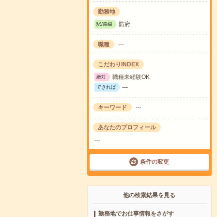
勤務地
防府
駅/路線
職種
---
こだわりINDEX
職種未経験OK
絶対
---
できれば
キーワード
---
あなたのプロフィール
---
条件の変更
他の検索結果を見る
勤務地でお仕事情報をさがす