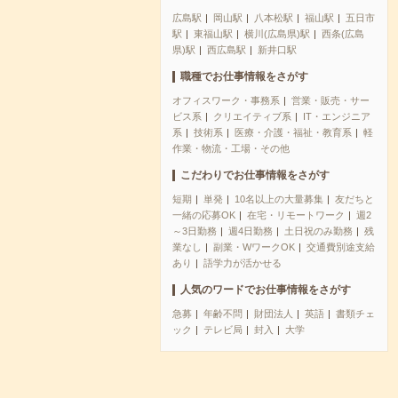
広島駅
岡山駅
八本松駅
福山駅
五日市
駅
東福山駅
横川(広島県)駅
西条(広島
県)駅
西広島駅
新井口駅
職種でお仕事情報をさがす
オフィスワーク・事務系
営業・販売・サー
ビス系
クリエイティブ系
IT・エンジニア
系
技術系
医療・介護・福祉・教育系
軽
作業・物流・工場・その他
こだわりでお仕事情報をさがす
短期
単発
10名以上の大量募集
友だちと
一緒の応募OK
在宅・リモートワーク
週2
～3日勤務
週4日勤務
土日祝のみ勤務
残
業なし
副業・WワークOK
交通費別途支給
あり
語学力が活かせる
人気のワードでお仕事情報をさがす
急募
年齢不問
財団法人
英語
書類チェ
ック
テレビ局
封入
大学