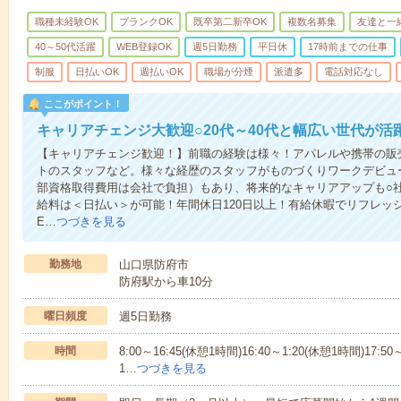
職種未経験OK
ブランクOK
既卒第二新卒OK
複数名募集
友達と一
40～50代活躍
WEB登録OK
週5日勤務
平日休
17時前までの仕事
制服
日払いOK
週払いOK
職場が分煙
派遣多
電話対応なし
ここがポイント！
キャリアチェンジ大歓迎○20代～40代と幅広い世代が活
【キャリアチェンジ歓迎！】前職の経験は様々！アパレルや携帯の販
トのスタッフなど。様々な経歴のスタッフがものづくりワークデビュ
部資格取得費用は会社で負担）もあり、将来的なキャリアアップも○
給料は＜日払い＞が可能！年間休日120日以上！有給休暇でリフレッ
E…
つづきを見る
勤務地
山口県防府市
防府駅から車10分
曜日頻度
週5日勤務
時間
8:00～16:45(休憩1時間)16:40～1:20(休憩1時間)17:50
1…
つづきを見る