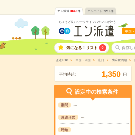
エン派遣
3645
件
エンバイト
7216
件
ちょうど良いワークライフバランスが叶う
中国・
気になる！リスト
0
保存し
派遣TOP
中国・四国
山口
防府駅周辺
,
1
3
5
0
平均時給:
円
設定中の検索条件
期間
---
派遣形式
---
時給
---