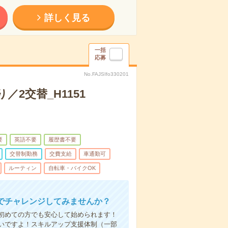
詳しく見る
一括
応募
No.FAJSIfo330201
2交替_H1151
要
英語不要
履歴書不要
交替制勤務
交費支給
車通勤可
ルーティン
自転車・バイクOK
でチャレンジしてみませんか？
初めての方でも安心して始められます！
いですよ！スキルアップ支援体制（一部