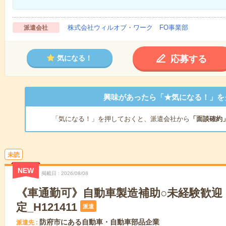
株式会社ウィルオブ・ワーク FO事業部
派遣会社
応募する
気になる！
興味があったら「★気になる！」を
「気になる！」を押しておくと、派遣会社から
「面談確約
未読
NEW
掲載日
2026/08/08
《車通勤可》自動車製造補助○未経験歓迎
定_H121411
派遣
防府市にある自動車・自動車部品企業
派遣先