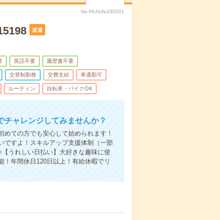
No.FAJSIfo330201
198
派遣
要
英語不要
履歴書不要
交替制勤務
交費支給
車通勤可
ルーティン
自転車・バイクOK
でチャレンジしてみませんか？
初めての方でも安心して始められます！
いですよ！スキルアップ支援体制（一部
○【うれしい日払い】大好きな趣味に使
！年間休日120日以上！有給休暇でリ