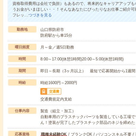
資格取得費用は会社で負担）もあるので、将来的なキャリアアップも
うお金がいまほしい・・！そんなあなたにぴったりなお仕事ご紹介可能
フレッ…
つづきを見る
勤務地
山口県防府市
防府駅から車15分
曜日頻度
月～金／週5日勤務
時間
8:00～17:00(休憩1時間)20:00～5:00(休憩1時間)
期間
即日～長期（3ヶ月以上） 最短で応募開始から1週間
時給
時給1600円～2000円
交通費
交通費規定内支給
仕事内容
製造（組立・加工）
自動車用のプラスチックパーツを製造している工場で
ん！塗装が完了したプラスチック部品のネジを締めた
応募資格
職種未経験OK
/ ブランクOK / パソコンスキル不要 /