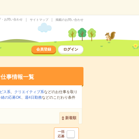
プ・お問い合わせ
サイトマップ
掲載のお問い合わせ
会員登録
ログイン
お仕事情報一覧
ビス系
、
クリエイティブ系
などのお仕事を取り
緒の応募OK
、
週4日勤務
などのこだわり条件
新着順
一括
応募