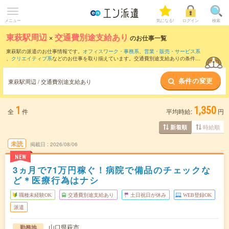
メニュー
気になる!
ログイン
検索
東萩駅周辺
×
交通費別途支給あり
のお仕事一覧
東萩駅の派遣のお仕事情報です。
オフィスワーク・事務系
、
営業・販売・サービス系
、
クリエイティブ系
などのお仕事を取り揃えています。交通費別途支給ありの条件の
他に、
職種未経験OK
、
友だちと一緒の応募OK
、
週4日勤務
などのこだわり条件も取り
揃えています。
条件の変更
東萩駅周辺 / 交通費別途支給あり
1
1,350
全
件
平均時給:
円
時給順
新着順
未読
掲載日
2026/08/06
NEW
3ヵ月で71万円稼ぐ！病院で備品のチェックな
ど＊医療行為はナシ
職種未経験OK
交通費別途支給あり
土日祝日が休み
WEB登録OK
派遣
山口県萩市
勤務地