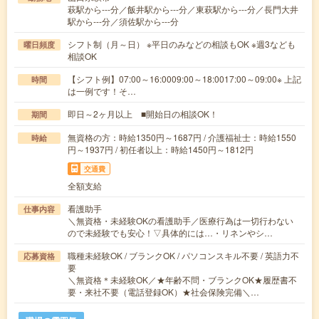
萩駅から---分／飯井駅から---分／東萩駅から---分／長門大井
駅から---分／須佐駅から---分
シフト制（月～日） ※平日のみなどの相談もOK ※週3なども
曜日頻度
相談OK
【シフト例】07:00～16:0009:00～18:0017:00～09:00※ 上記
時間
は一例です！そ…
即日～2ヶ月以上 ■開始日の相談OK！
期間
無資格の方：時給1350円～1687円 / 介護福祉士：時給1550
時給
円～1937円 / 初任者以上：時給1450円～1812円
交通費
全額支給
看護助手
仕事内容
＼無資格・未経験OKの看護助手／医療行為は一切行わない
ので未経験でも安心！▽具体的には…・リネンやシ…
職種未経験OK / ブランクOK / パソコンスキル不要 / 英語力不
応募資格
要
＼無資格＊未経験OK／★年齢不問・ブランクOK★履歴書不
要・来社不要（電話登録OK）★社会保険完備＼…