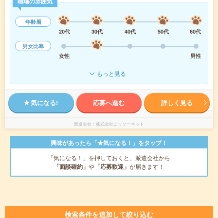
職場の雰囲気
年齢層
20代
30代
40代
50代
60代
男女比率
女性
男性
もっと見る
気になる!
応募へ進む
詳しく見る
派遣会社
株式会社ニッソーネット
興味があったら「★気になる！」をタップ！
「気になる！」を押しておくと、派遣会社から
「面談確約」
や
「応募歓迎」
が届きます！
検索条件を追加して絞り込む