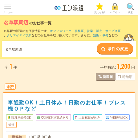
メニュー
気になる!
ログイン
検索
名草駅周辺
のお仕事一覧
名草駅の派遣のお仕事情報です。
オフィスワーク・事務系
、
営業・販売・サービス系
、
クリエイティブ系
などのお仕事を取り揃えています。さらに、
短期
・
単発
などの期
間や、
職種未経験OK
などのこだわり条件で絞り込んでいただけます。
条件の変更
また、
地福駅
・
篠目駅
・
長門峡駅
・
徳佐駅
・
鍋倉駅
など近隣駅のお仕事もご確認いた
名草駅周辺
だけます。
1
1,200
全
件
平均時給:
円
時給順
新着順
未読
車通勤OK！土日休み！日勤のお仕事！プレス
機ＯＰなど
職種未経験OK
交通費別途支給あり
土日祝日が休み
WEB登録OK
派遣
山口県山口市
勤務地