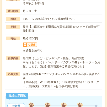
名草駅から車4分
月～金・土
曜日頻度
8:00～17:20※表記のうち実働8時間です。
時間
長期【ご応募から1週間以内(最短2日目)のスピード就業が可
期間
能】即日～
時給1200円
時給
交通費
交通費支給有り
軽作業（仕分け・ピッキング・検品、商品管理）
仕事内容
木毛（もくもう）パネルボードのプレス機オペレーターをお
願いします。(派遣)長期就業をご希望の方にもオ…
職種未経験OK / ブランクOK / パソコンスキル不要 / 英語力不
応募資格
要
【来社不要、WEB登録OK！】〇未経験大歓迎！〇フリータ
ー、主婦(夫) 大歓迎！ ※お仕事の掛け持ち…
職場の雰囲気
年齢層