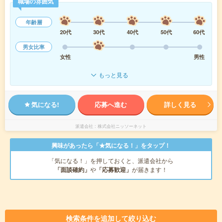
職場の雰囲気
年齢層
20代
30代
40代
50代
60代
男女比率
女性
男性
もっと見る
気になる!
応募へ進む
詳しく見る
派遣会社
株式会社ニッソーネット
興味があったら「★気になる！」をタップ！
「気になる！」を押しておくと、派遣会社から
「面談確約」
や
「応募歓迎」
が届きます！
検索条件を追加して絞り込む