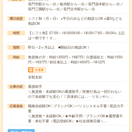
長門市駅から---分／板持駅から---分／長門湯本駅から---分／
長門三隅駅から---分／長門古市駅から---分
シフト制（月～日） ※平日のみなどの相談もOK ※週3なども
曜日頻度
相談OK
【シフト例】07:00～16:0009:00～18:0017:00～09:00※ 上記
時間
は一例です！そ…
即日～2ヶ月以上 ■開始日の相談OK！
期間
無資格の方：時給1350円～1687円 / 介護福祉士：時給1550
時給
円～1937円 / 初任者以上：時給1450円～1812円
交通費
全額支給
看護助手
仕事内容
＼無資格・未経験OKの看護助手／医療行為は一切行わない
ので未経験でも安心！▽具体的には…・リネンやシ…
職種未経験OK / ブランクOK / パソコンスキル不要 / 英語力不
応募資格
要
＼無資格＊未経験OK／★年齢不問・ブランクOK★履歴書不
要・来社不要（電話登録OK）★社会保険完備＼…