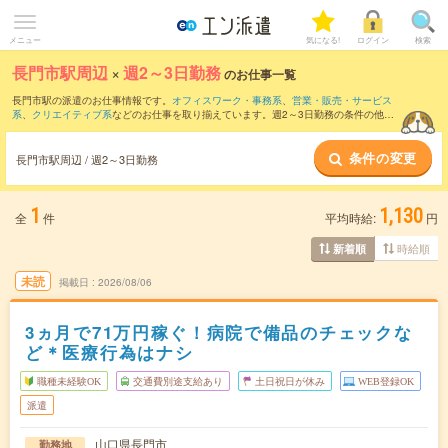
メニュー
気になる!
ログイン
検索
長門市駅周辺
×
週2～3日勤務
のお仕事一覧
長門市駅の派遣のお仕事情報です。
オフィスワーク・事務系
、
営業・販売・サービス
系
、
クリエイティブ系
などのお仕事を取り揃えています。週2～3日勤務の条件の他
に、
交通費別途支給あり
、
職種未経験OK
、
友だちと一緒の応募OK
などのこだわり条
件も取り揃えています。
条件の変更
長門市駅周辺 / 週2～3日勤務
1
1,130
全
件
平均時給:
円
時給順
新着順
未読
掲載日
2026/08/06
3ヵ月で71万円稼ぐ！病院で備品のチェックな
ど＊医療行為はナシ
職種未経験OK
交通費別途支給あり
土日祝日が休み
WEB登録OK
派遣
山口県長門市
勤務地