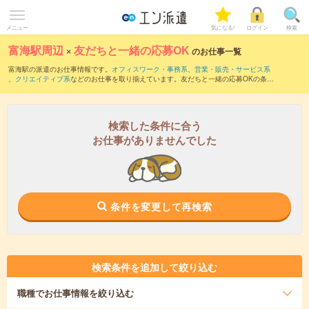
メニュー
気になる!
ログイン
検索
富海駅周辺
×
友だちと一緒の応募OK
のお仕事一覧
富海駅の派遣のお仕事情報です。
オフィスワーク・事務系
、
営業・販売・サービス系
、
クリエイティブ系
などのお仕事を取り揃えています。友だちと一緒の応募OKの条件
の他に、
交通費別途支給あり
、
職種未経験OK
、
週4日勤務
などのこだわり条件も取り
揃えています。
検索した条件に合う
お仕事がありませんでした
条件を変更して再検索
検索条件を追加して絞り込む
職種
でお仕事情報を絞り込む