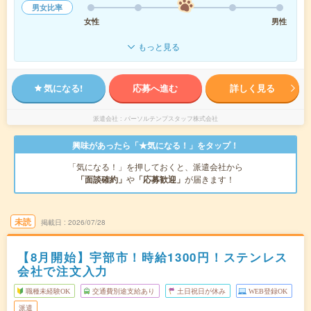
男女比率
女性
男性
もっと見る
気になる!
応募へ進む
詳しく見る
派遣会社
パーソルテンプスタッフ株式会社
興味があったら「★気になる！」をタップ！
「気になる！」を押しておくと、派遣会社から
「面談確約」
や
「応募歓迎」
が届きます！
未読
掲載日
2026/07/28
【8月開始】宇部市！時給1300円！ステンレス
会社で注文入力
職種未経験OK
交通費別途支給あり
土日祝日が休み
WEB登録OK
派遣