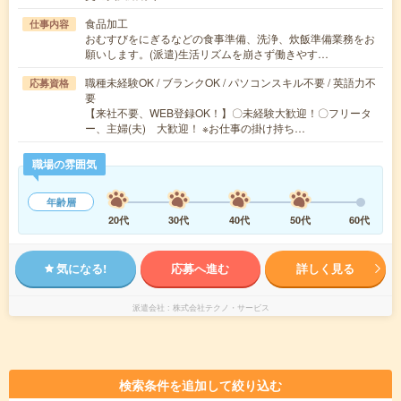
食品加工
仕事内容
おむすびをにぎるなどの食事準備、洗浄、炊飯準備業務をお
願いします。(派遣)生活リズムを崩さず働きやす…
職種未経験OK / ブランクOK / パソコンスキル不要 / 英語力不
応募資格
要
【来社不要、WEB登録OK！】〇未経験大歓迎！〇フリータ
ー、主婦(夫) 大歓迎！ ※お仕事の掛け持ち…
職場の雰囲気
年齢層
20代
30代
40代
50代
60代
気になる!
応募へ進む
詳しく見る
派遣会社
株式会社テクノ・サービス
検索条件を追加して絞り込む