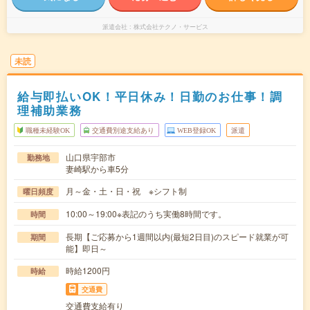
派遣会社
株式会社テクノ・サービス
未読
給与即払いOK！平日休み！日勤のお仕事！調
理補助業務
職種未経験OK
交通費別途支給あり
WEB登録OK
派遣
山口県宇部市
勤務地
妻崎駅から車5分
月～金・土・日・祝 ※シフト制
曜日頻度
10:00～19:00※表記のうち実働8時間です。
時間
長期【ご応募から1週間以内(最短2日目)のスピード就業が可
期間
能】即日～
時給1200円
時給
交通費
交通費支給有り