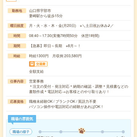
山口県宇部市
勤務地
妻崎駅から徒歩15分
月・火・水・木・金(月20日) ※＼土日祝お休み♪／
曜日頻度
08:40～17:30(実働7時間50分 休憩1時間)
時間
【急募】即日～長期 ※8月～！
期間
時給1300円 月収例 203,580円
時給
交通費
全額支給
営業事務
仕事内容
＊注文の受付・発注対応＊納期の確認・調整＊見積書などの
書類作成＊電話対応→お客様とのやり取りあり！
職種未経験OK / ブランクOK / 英語力不要
応募資格
パソコン操作や電話対応の経験があればOK！
職場の雰囲気
職場の様子