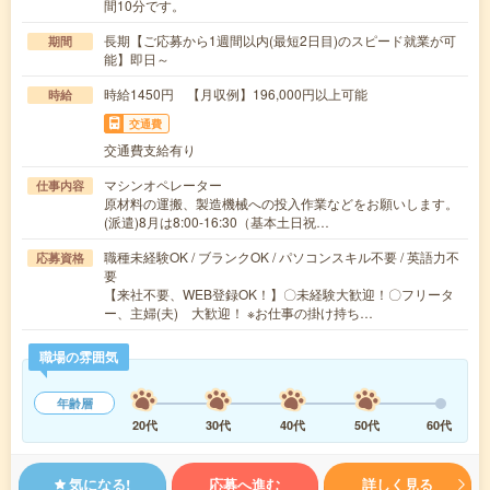
間10分です。
長期【ご応募から1週間以内(最短2日目)のスピード就業が可
期間
能】即日～
時給1450円 【月収例】196,000円以上可能
時給
交通費
交通費支給有り
マシンオペレーター
仕事内容
原材料の運搬、製造機械への投入作業などをお願いします。
(派遣)8月は8:00-16:30（基本土日祝…
職種未経験OK / ブランクOK / パソコンスキル不要 / 英語力不
応募資格
要
【来社不要、WEB登録OK！】〇未経験大歓迎！〇フリータ
ー、主婦(夫) 大歓迎！ ※お仕事の掛け持ち…
職場の雰囲気
年齢層
20代
30代
40代
50代
60代
気になる!
応募へ進む
詳しく見る