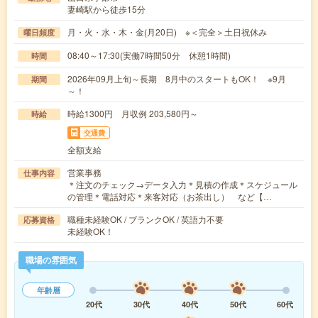
妻崎駅から徒歩15分
月・火・水・木・金(月20日) ※＜完全＞土日祝休み
曜日頻度
08:40～17:30(実働7時間50分 休憩1時間)
時間
2026年09月上旬～長期 8月中のスタートもOK！ ※9月
期間
～！
時給1300円 月収例 203,580円～
時給
交通費
全額支給
営業事務
仕事内容
＊注文のチェック→データ入力＊見積の作成＊スケジュール
の管理＊電話対応＊来客対応（お茶出し） など【…
職種未経験OK / ブランクOK / 英語力不要
応募資格
未経験OK！
職場の雰囲気
年齢層
20代
30代
40代
50代
60代