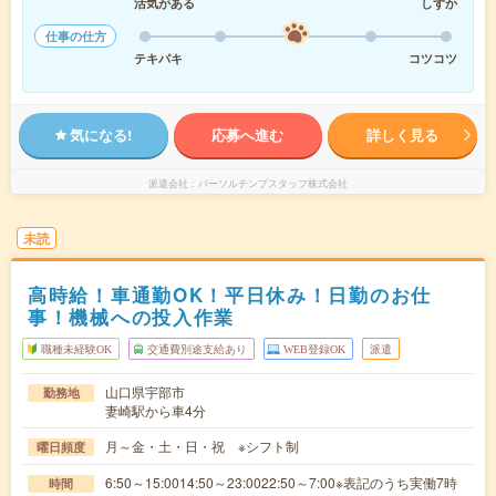
活気がある
しずか
仕事の仕方
テキパキ
コツコツ
気になる!
応募へ進む
詳しく見る
派遣会社
パーソルテンプスタッフ株式会社
未読
高時給！車通勤OK！平日休み！日勤のお仕
事！機械への投入作業
職種未経験OK
交通費別途支給あり
WEB登録OK
派遣
山口県宇部市
勤務地
妻崎駅から車4分
月～金・土・日・祝 ※シフト制
曜日頻度
6:50～15:0014:50～23:0022:50～7:00※表記のうち実働7時
時間