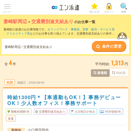
メニュー
気になる!
ログイン
検索
妻崎駅周辺
×
交通費別途支給あり
のお仕事一覧
妻崎駅の派遣のお仕事情報です。
オフィスワーク・事務系
、
営業・販売・サービス系
、
クリエイティブ系
などのお仕事を取り揃えています。交通費別途支給ありの条件の
他に、
職種未経験OK
、
友だちと一緒の応募OK
、
週4日勤務
などのこだわり条件も取り
揃えています。
条件の変更
妻崎駅周辺 / 交通費別途支給あり
4
1,313
全
件
平均時給:
円
時給順
新着順
未読
掲載日
2026/08/06
時給1300円＊【車通勤もOK！】事務デビュー
OK！少人数オフィス！事務サポート
職種未経験OK
交通費別途支給あり
土日祝日が休み
WEB登録OK
派遣
山口県宇部市
勤務地