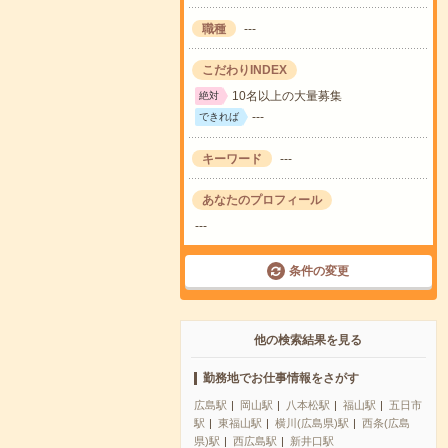
職種
---
こだわりINDEX
10名以上の大量募集
絶対
---
できれば
キーワード
---
あなたのプロフィール
---
条件の変更
他の検索結果を見る
勤務地でお仕事情報をさがす
広島駅
岡山駅
八本松駅
福山駅
五日市
駅
東福山駅
横川(広島県)駅
西条(広島
県)駅
西広島駅
新井口駅