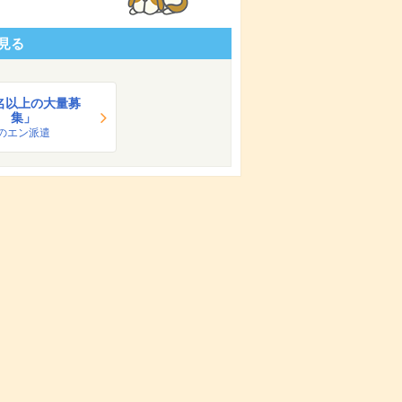
見る
0名以上の大量募
集」
のエン派遣