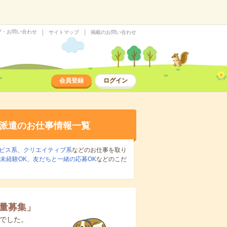
プ・お問い合わせ
サイトマップ
掲載のお問い合わせ
会員登録
ログイン
派遣のお仕事情報一覧
ビス系
、
クリエイティブ系
などのお仕事を取り
未経験OK
、
友だちと一緒の応募OK
などのこだ
大量募集
」
でした。