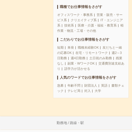
職種でお仕事情報をさがす
オフィスワーク・事務系
営業・販売・サー
ビス系
クリエイティブ系
IT・エンジニア
系
技術系
医療・介護・福祉・教育系
軽
作業・物流・工場・その他
こだわりでお仕事情報をさがす
短期
単発
職種未経験OK
友だちと一緒
の応募OK
在宅・リモートワーク
週2～3
日勤務
週4日勤務
土日祝のみ勤務
残業
なし
副業・WワークOK
交通費別途支給あ
り
語学力が活かせる
人気のワードでお仕事情報をさがす
急募
年齢不問
財団法人
英語
書類チェ
ック
テレビ局
封入
大学
勤務地 / 路線・駅