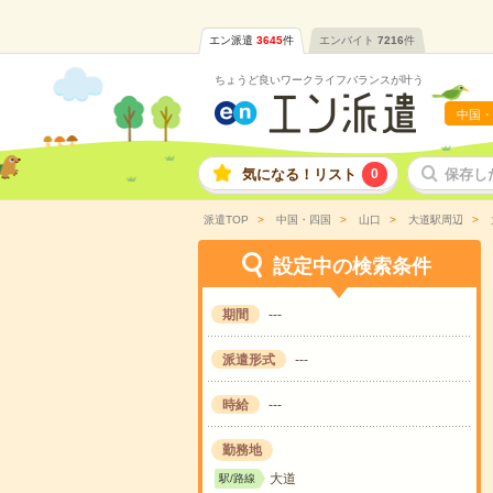
エン派遣
3645
件
エンバイト
7216
件
ちょうど良いワークライフバランスが叶う
中国・
気になる！リスト
0
保存し
派遣TOP
中国・四国
山口
大道駅周辺
設定中の検索条件
期間
---
派遣形式
---
時給
---
勤務地
大道
駅/路線