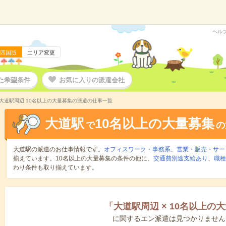
ヘル
四国版
エリア変更
た希望条件
お気に入りの派遣会社
大道駅周辺 10名以上の大量募集の派遣の仕事一覧
大道駅
10名以上の大量募集
で
の
大道駅の派遣のお仕事情報です。
オフィスワーク・事務系
、
営業・販売・サー
揃えています。10名以上の大量募集の条件の他に、
交通費別途支給あり
、
職種
わり条件も取り揃えています。
「
大道駅周辺
×
10名以上の
に関するエン派遣は見つかりません