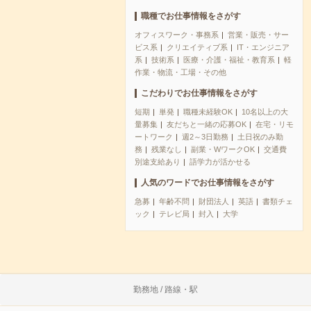
職種でお仕事情報をさがす
オフィスワーク・事務系
営業・販売・サー
ビス系
クリエイティブ系
IT・エンジニア
系
技術系
医療・介護・福祉・教育系
軽
作業・物流・工場・その他
こだわりでお仕事情報をさがす
短期
単発
職種未経験OK
10名以上の大
量募集
友だちと一緒の応募OK
在宅・リモ
ートワーク
週2～3日勤務
土日祝のみ勤
務
残業なし
副業・WワークOK
交通費
別途支給あり
語学力が活かせる
人気のワードでお仕事情報をさがす
急募
年齢不問
財団法人
英語
書類チェ
ック
テレビ局
封入
大学
勤務地 / 路線・駅