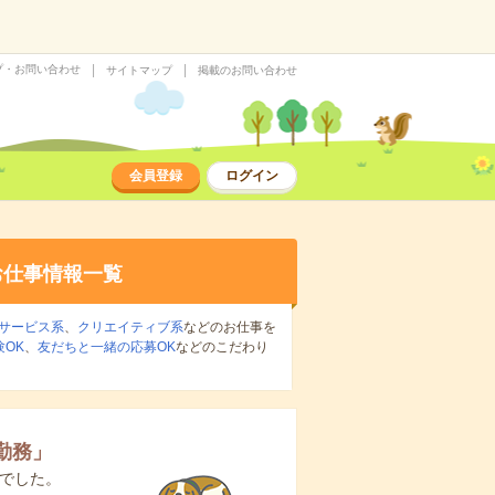
プ・お問い合わせ
サイトマップ
掲載のお問い合わせ
会員登録
ログイン
お仕事情報一覧
サービス系
、
クリエイティブ系
などのお仕事を
OK
、
友だちと一緒の応募OK
などのこだわり
勤務
」
でした。