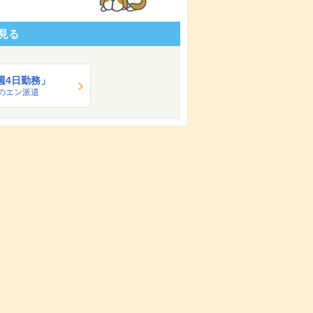
見る
週4日勤務」
のエン派遣