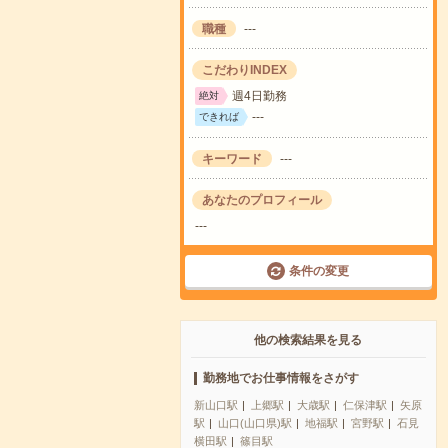
職種
---
こだわりINDEX
週4日勤務
絶対
---
できれば
キーワード
---
あなたのプロフィール
---
条件の変更
他の検索結果を見る
勤務地でお仕事情報をさがす
新山口駅
上郷駅
大歳駅
仁保津駅
矢原
駅
山口(山口県)駅
地福駅
宮野駅
石見
横田駅
篠目駅