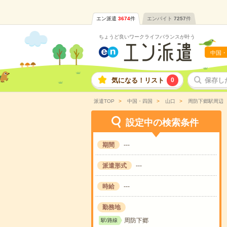
エン派遣
3674
件
エンバイト
7257
件
ちょうど良いワークライフバランスが叶う
中国・
気になる！リスト
0
保存し
派遣TOP
中国・四国
山口
周防下郷駅周辺
設定中の検索条件
期間
---
派遣形式
---
時給
---
勤務地
周防下郷
駅/路線