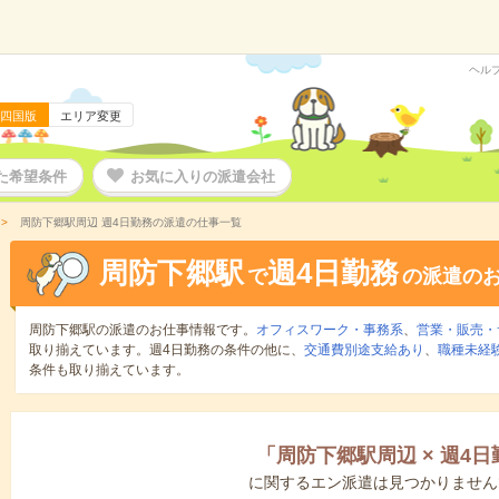
ヘル
四国版
エリア変更
た希望条件
お気に入りの派遣会社
周防下郷駅周辺 週4日勤務の派遣の仕事一覧
周防下郷駅
週4日勤務
で
の派遣の
周防下郷駅の派遣のお仕事情報です。
オフィスワーク・事務系
、
営業・販売・
取り揃えています。週4日勤務の条件の他に、
交通費別途支給あり
、
職種未経験
条件も取り揃えています。
「
周防下郷駅周辺
×
週4日
に関するエン派遣は見つかりません