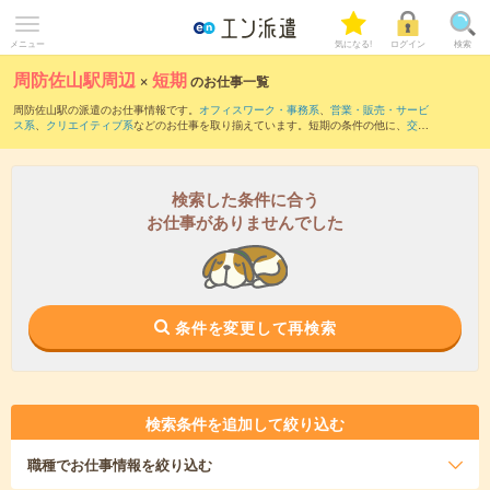
メニュー
気になる!
ログイン
検索
周防佐山駅周辺
×
短期
のお仕事一覧
周防佐山駅の派遣のお仕事情報です。
オフィスワーク・事務系
、
営業・販売・サービ
ス系
、
クリエイティブ系
などのお仕事を取り揃えています。短期の条件の他に、
交通
費別途支給あり
、
職種未経験OK
、
友だちと一緒の応募OK
などでもお探し頂けます。
検索した条件に合う
お仕事がありませんでした
条件を変更して再検索
検索条件を追加して絞り込む
職種
でお仕事情報を絞り込む