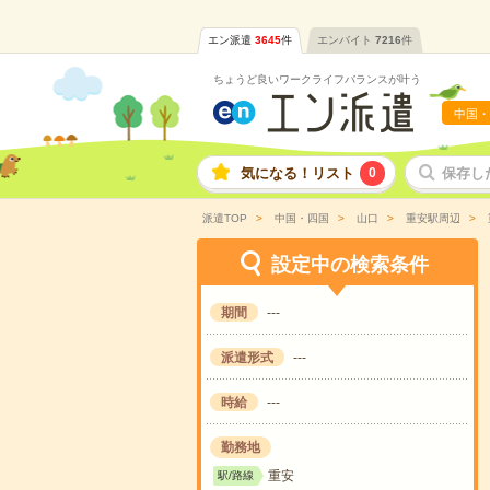
エン派遣
3645
件
エンバイト
7216
件
ちょうど良いワークライフバランスが叶う
中国・
気になる！リスト
0
保存し
派遣TOP
中国・四国
山口
重安駅周辺
設定中の検索条件
期間
---
派遣形式
---
時給
---
勤務地
重安
駅/路線