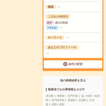
職種
---
こだわりINDEX
週4日勤務
絶対
---
できれば
キーワード
---
あなたのプロフィール
---
条件の変更
他の検索結果を見る
勤務地でお仕事情報をさがす
美祢駅
厚狭駅
長門市駅
湯ノ峠駅
板持
駅
長門湯本駅
厚保駅
於福駅
渋木
駅
四郎ケ原駅