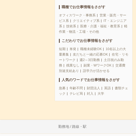
職種でお仕事情報をさがす
オフィスワーク・事務系
営業・販売・サー
ビス系
クリエイティブ系
IT・エンジニア
系
技術系
医療・介護・福祉・教育系
軽
作業・物流・工場・その他
こだわりでお仕事情報をさがす
短期
単発
職種未経験OK
10名以上の大
量募集
友だちと一緒の応募OK
在宅・リモ
ートワーク
週2～3日勤務
土日祝のみ勤
務
残業なし
副業・WワークOK
交通費
別途支給あり
語学力が活かせる
人気のワードでお仕事情報をさがす
急募
年齢不問
財団法人
英語
書類チェ
ック
テレビ局
封入
大学
勤務地 / 路線・駅