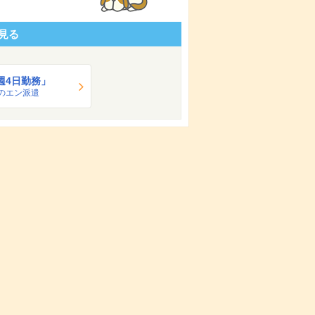
見る
週4日勤務」
のエン派遣