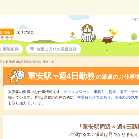
ヘル
四国版
エリア変更
た希望条件
お気に入りの派遣会社
重安駅周辺 週4日勤務の派遣の仕事一覧
重安駅
週4日勤務
で
の派遣のお仕事
重安駅の派遣のお仕事情報です。
オフィスワーク・事務系
、
営業・販売・サー
揃えています。週4日勤務の条件の他に、
交通費別途支給あり
、
職種未経験OK
も取り揃えています。
「
重安駅周辺
×
週4日勤
に関するエン派遣は見つかりません