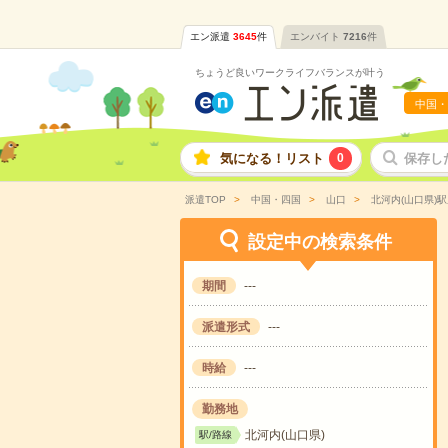
エン派遣
3645
件
エンバイト
7216
件
ちょうど良いワークライフバランスが叶う
中国・
気になる！リスト
0
保存し
派遣TOP
中国・四国
山口
北河内(山口県)
設定中の検索条件
期間
---
派遣形式
---
時給
---
勤務地
北河内(山口県)
駅/路線