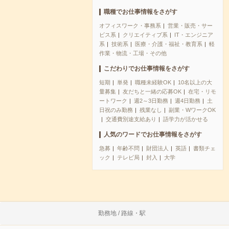
職種でお仕事情報をさがす
オフィスワーク・事務系
営業・販売・サー
ビス系
クリエイティブ系
IT・エンジニア
系
技術系
医療・介護・福祉・教育系
軽
作業・物流・工場・その他
こだわりでお仕事情報をさがす
短期
単発
職種未経験OK
10名以上の大
量募集
友だちと一緒の応募OK
在宅・リモ
ートワーク
週2～3日勤務
週4日勤務
土
日祝のみ勤務
残業なし
副業・WワークOK
交通費別途支給あり
語学力が活かせる
人気のワードでお仕事情報をさがす
急募
年齢不問
財団法人
英語
書類チェ
ック
テレビ局
封入
大学
勤務地 / 路線・駅