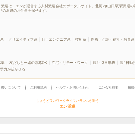
ン派遣は、エンが運営する人材派遣会社のポータルサイト。北河内(山口県)駅周辺の
リの派遣のお仕事を探せます。
系
クリエイティブ系
IT・エンジニア系
技術系
医療・介護・福祉・教育系
募集
友だちと一緒の応募OK
在宅・リモートワーク
週2～3日勤務
週4日勤
学力が活かせる
り扱いについて
ご利用規約
ヘルプ・お問い合わせ
エン会社概要
掲載
ちょうど良いワークライフバランスが叶う
エン派遣