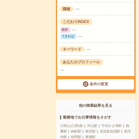
職種
---
こだわりINDEX
---
絶対
---
できれば
キーワード
---
あなたのプロフィール
---
条件の変更
他の検索結果を見る
勤務地でお仕事情報をさがす
川西(山口県)駅
河山駅
守内かさ神駅
南
桑駅
錦町駅
根笠駅
清流新岩国駅
南河
内駅
椋野駅
柳瀬駅