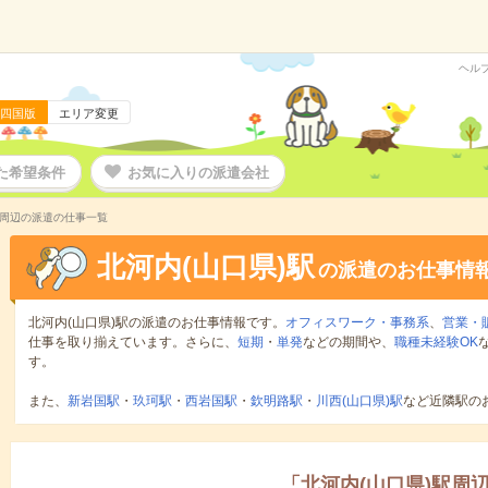
ヘル
四国版
エリア変更
た希望条件
お気に入りの派遣会社
駅周辺の派遣の仕事一覧
北河内(山口県)駅
の派遣のお仕事情
北河内(山口県)駅の派遣のお仕事情報です。
オフィスワーク・事務系
、
営業・
仕事を取り揃えています。さらに、
短期
・
単発
などの期間や、
職種未経験OK
す。
また、
新岩国駅
・
玖珂駅
・
西岩国駅
・
欽明路駅
・
川西(山口県)駅
など近隣駅の
「
北河内(山口県)駅周