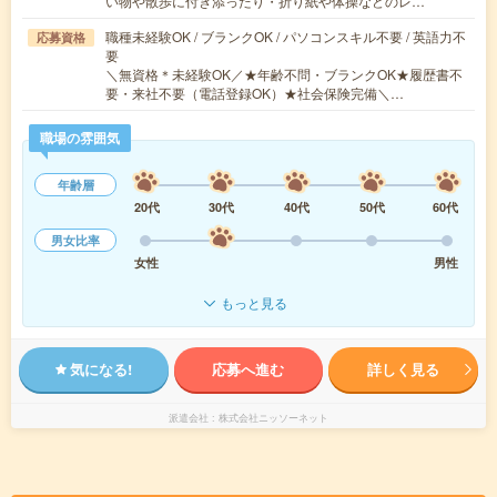
い物や散歩に付き添ったり・折り紙や体操などのレ…
職種未経験OK / ブランクOK / パソコンスキル不要 / 英語力不
応募資格
要
＼無資格＊未経験OK／★年齢不問・ブランクOK★履歴書不
要・来社不要（電話登録OK）★社会保険完備＼…
職場の雰囲気
年齢層
20代
30代
40代
50代
60代
男女比率
女性
男性
もっと見る
気になる!
応募へ進む
詳しく見る
派遣会社
株式会社ニッソーネット