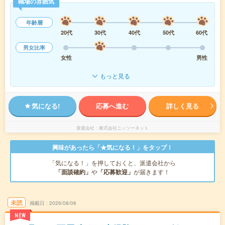
職場の雰囲気
年齢層
20代
30代
40代
50代
60代
男女比率
女性
男性
もっと見る
気になる!
応募へ進む
詳しく見る
派遣会社
株式会社ニッソーネット
興味があったら「★気になる！」をタップ！
「気になる！」を押しておくと、派遣会社から
「面談確約」
や
「応募歓迎」
が届きます！
未読
掲載日
2026/08/06
NEW