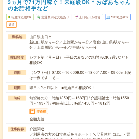
3ヵ月で71万円稼ぐ！未経験OK＊おばあちゃん
のお話相手など
職種未経験OK
交通費別途支給あり
土日祝日が休み
WEB登録OK
派遣
山口県山口市
勤務地
新山口駅から---分／上郷駅から---分／岩倉(山口県)駅から---
分／上嘉川駅から---分／地福駅から---分
シフト制（月～日） ※平日のみなどの相談もOK ※週3なども
曜日頻度
相談OK
【シフト例】07:00～16:0009:00～18:0017:00～09:00※ 上記
時間
は一例です！そ…
即日～2ヶ月以上 ■開始日の相談OK！
期間
無資格の方：時給1350円～1687円 / 介護福祉士：時給1550
時給
円～1937円 / 初任者以上：時給1450円～1812円
交通費
全額支給
介護関連
仕事内容
／利用者の方の日常生活をサポート！＼▽具体的には…・買