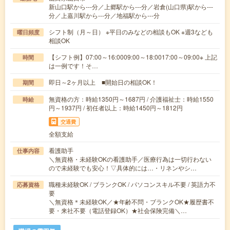
新山口駅から---分／上郷駅から---分／岩倉(山口県)駅から---
分／上嘉川駅から---分／地福駅から---分
シフト制（月～日） ※平日のみなどの相談もOK ※週3なども
曜日頻度
相談OK
【シフト例】07:00～16:0009:00～18:0017:00～09:00※ 上記
時間
は一例です！そ…
即日～2ヶ月以上 ■開始日の相談OK！
期間
無資格の方：時給1350円～1687円 / 介護福祉士：時給1550
時給
円～1937円 / 初任者以上：時給1450円～1812円
交通費
全額支給
看護助手
仕事内容
＼無資格・未経験OKの看護助手／医療行為は一切行わない
ので未経験でも安心！▽具体的には…・リネンやシ…
職種未経験OK / ブランクOK / パソコンスキル不要 / 英語力不
応募資格
要
＼無資格＊未経験OK／★年齢不問・ブランクOK★履歴書不
要・来社不要（電話登録OK）★社会保険完備＼…