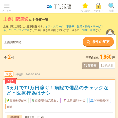
メニュー
気になる!
ログイン
検索
上嘉川駅周辺
のお仕事一覧
上嘉川駅の派遣のお仕事情報です。
オフィスワーク・事務系
、
営業・販売・サービス
系
、
クリエイティブ系
などのお仕事を取り揃えています。さらに、
短期
・
単発
などの
期間や、
職種未経験OK
などのこだわり条件で絞り込んでいただけます。
条件の変更
また、
本由良駅
・
新山口駅
・
厚東駅
・
上郷駅
・
仁保津駅
など近隣駅のお仕事もご確認
上嘉川駅周辺
いただけます。
2
1,350
全
件
平均時給:
円
時給順
新着順
未読
掲載日
2026/08/06
NEW
3ヵ月で71万円稼ぐ！病院で備品のチェックな
ど＊医療行為はナシ
職種未経験OK
交通費別途支給あり
土日祝日が休み
WEB登録OK
派遣
山口県山口市
勤務地