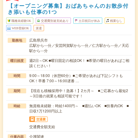
【オープニング募集】おばあちゃんのお散歩付
き添いも仕事の1つ
職種未経験OK
交通費別途支給あり
土日祝日が休み
残業なし
WEB登録OK
派遣
広島県呉市
勤務地
広駅から---分／安芸阿賀駅から---分／仁方駅から---分／天応
駅から---分
週2日～OK ■曜日固定の相談OK！ ■希望の曜日があればご相
曜日頻度
談ください！
9:00～18:00（休憩60分）■ご希望があれば下記シフトも
時間
OK！早番 7:00～16:00遅番 …
【現在も積極採用中！急募！】2カ月～ ■ご応募から最短2
期間
～3日後の就業も相談可能です！
無資格未経験：時給1400円～ ■週払いOK ■扶養内OK ■
時給
日収1万1200円以上
交通費
交通費全額支給
介護関連
仕事内容