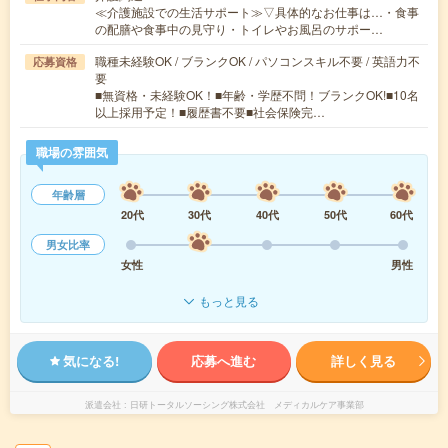
≪介護施設での生活サポート≫▽具体的なお仕事は…・食事
の配膳や食事中の見守り・トイレやお風呂のサポー…
職種未経験OK / ブランクOK / パソコンスキル不要 / 英語力不
応募資格
要
■無資格・未経験OK！■年齢・学歴不問！ブランクOK!■10名
以上採用予定！■履歴書不要■社会保険完…
職場の雰囲気
年齢層
20代
30代
40代
50代
60代
男女比率
女性
男性
もっと見る
気になる!
応募へ進む
詳しく見る
派遣会社
日研トータルソーシング株式会社 メディカルケア事業部