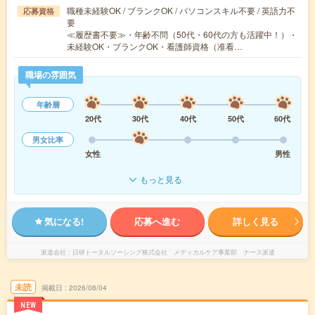
職種未経験OK / ブランクOK / パソコンスキル不要 / 英語力不
応募資格
要
≪履歴書不要≫・年齢不問（50代・60代の方も活躍中！）・
未経験OK・ブランクOK・看護師資格（准看…
職場の雰囲気
年齢層
20代
30代
40代
50代
60代
男女比率
女性
男性
もっと見る
気になる!
応募へ進む
詳しく見る
派遣会社
日研トータルソーシング株式会社 メディカルケア事業部 ナース派遣
未読
掲載日
2026/08/04
NEW