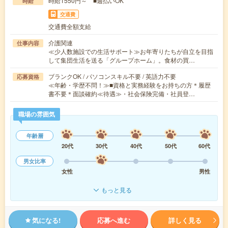
時給1550円～ ■週払いOK
時給
交通費
交通費全額支給
介護関連
仕事内容
≪少人数施設での生活サポート≫お年寄りたちが自立を目指
して集団生活を送る「グループホーム」。食材の買…
ブランクOK / パソコンスキル不要 / 英語力不要
応募資格
≪年齢・学歴不問！≫■資格と実務経験をお持ちの方＊履歴
書不要＊面談確約≪待遇≫・社会保険完備・社員登…
職場の雰囲気
年齢層
20代
30代
40代
50代
60代
男女比率
女性
男性
もっと見る
気になる!
応募へ進む
詳しく見る