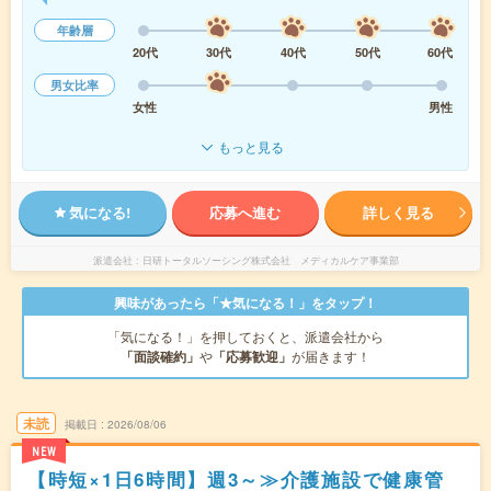
年齢層
20代
30代
40代
50代
60代
男女比率
女性
男性
もっと見る
気になる!
応募へ進む
詳しく見る
派遣会社
日研トータルソーシング株式会社 メディカルケア事業部
興味があったら「★気になる！」をタップ！
「気になる！」を押しておくと、派遣会社から
「面談確約」
や
「応募歓迎」
が届きます！
未読
掲載日
2026/08/06
NEW
【時短×1日6時間】週3～≫介護施設で健康管