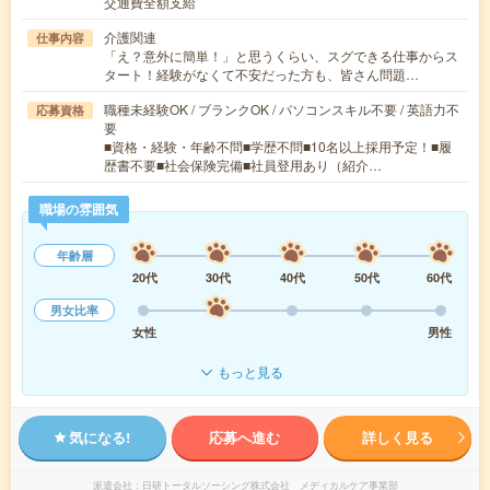
交通費全額支給
介護関連
仕事内容
「え？意外に簡単！」と思うくらい、スグできる仕事からス
タート！経験がなくて不安だった方も、皆さん問題…
職種未経験OK / ブランクOK / パソコンスキル不要 / 英語力不
応募資格
要
■資格・経験・年齢不問■学歴不問■10名以上採用予定！■履
歴書不要■社会保険完備■社員登用あり（紹介…
職場の雰囲気
年齢層
20代
30代
40代
50代
60代
男女比率
女性
男性
もっと見る
気になる!
応募へ進む
詳しく見る
派遣会社
日研トータルソーシング株式会社 メディカルケア事業部