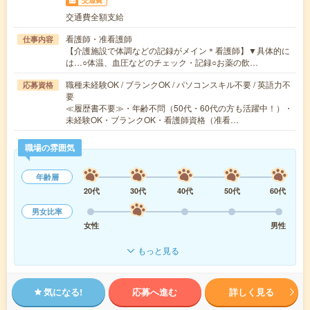
交通費
交通費全額支給
看護師・准看護師
仕事内容
【介護施設で体調などの記録がメイン＊看護師】▼具体的に
は…○体温、血圧などのチェック・記録○お薬の飲…
職種未経験OK / ブランクOK / パソコンスキル不要 / 英語力不
応募資格
要
≪履歴書不要≫・年齢不問（50代・60代の方も活躍中！）・
未経験OK・ブランクOK・看護師資格（准看…
職場の雰囲気
年齢層
20代
30代
40代
50代
60代
男女比率
女性
男性
もっと見る
気になる!
応募へ進む
詳しく見る