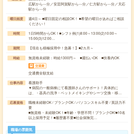
広駅から---分／安芸阿賀駅から---分／仁方駅から---分／天応
駅から---分
週4日～ ■曜日固定の相談OK！ ■希望の曜日があればご相談
曜日頻度
ください！
1日5時間からOK！■シフト例(1)8:00～13:00(2)10:00～
時間
15:00(3)12:00…
【現在も積極採用中！急募！】■2カ月～
期間
無資格未経験：時給1300円～ ■週払いOK ■扶養内OK
時給
交通費
交通費全額支給
看護助手
仕事内容
▼病院の一般病棟にて看護師さんのサポート！具体的に
は、・器具の洗浄・ベットメイキングやシーツ交換・移…
職種未経験OK / ブランクOK / パソコンスキル不要 / 英語力不
応募資格
要
■無資格・未経験OK！■年齢・学歴不問！ブランクOK!■10名
以上採用予定！■履歴書不要■社会保険完…
職場の雰囲気