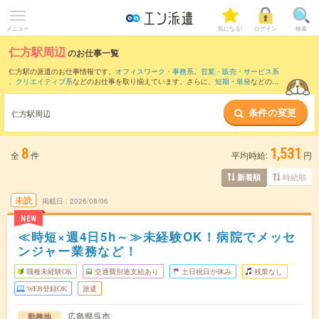
メニュー
気になる!
ログイン
検索
仁方駅周辺
のお仕事一覧
仁方駅の派遣のお仕事情報です。
オフィスワーク・事務系
、
営業・販売・サービス系
、
クリエイティブ系
などのお仕事を取り揃えています。さらに、
短期
・
単発
などの期
間や、
職種未経験OK
などのこだわり条件で絞り込んでいただけます。
条件の変更
また、
呉駅
・
安芸阿賀駅
・
広駅
・
新広駅
・
安登駅
など近隣駅のお仕事もご確認いただ
仁方駅周辺
けます。
8
1,531
全
件
平均時給:
円
時給順
新着順
未読
掲載日
2026/08/06
NEW
≪時短×週4日5h～≫未経験OK！病院でメッセ
ンジャー業務など！
職種未経験OK
交通費別途支給あり
土日祝日が休み
残業なし
WEB登録OK
派遣
広島県呉市
勤務地