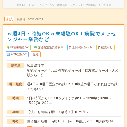
派遣会社
日研トータルソーシング株式会社 メディカルケア事業部 ナース派遣
未読
掲載日
2026/08/02
≪週4日・時短OK≫未経験OK！病院でメッセ
ンジャー業務など！
職種未経験OK
交通費別途支給あり
土日祝日が休み
残業なし
WEB登録OK
派遣
広島県呉市
勤務地
広駅から---分／安芸阿賀駅から---分／仁方駅から---分／天応
駅から---分
週4日～ ■曜日固定の相談OK！ ■希望の曜日があればご相談
曜日頻度
ください！
1日5時間からOK！■シフト例(1)8:00～13:00(2)10:00～
時間
15:00(3)12:00…
【現在も積極採用中！急募！】■2カ月～
期間
無資格未経験：時給1300円～ ■週払いOK ■扶養内OK
時給