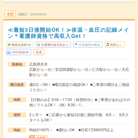
未読
掲載日
2026/08/02
≪最短3日後開始OK！≫体温・血圧の記録メイ
ン＊看護師資格で高収入Get！
職種未経験OK
交通費別途支給あり
土日祝日が休み
残業なし
WEB登録OK
派遣
広島県呉市
勤務地
広駅から---分／安芸阿賀駅から---分／仁方駅から---分／天応
駅から---分
週2日～OK！ ■曜日固定の相談OK！ ■ご希望の曜日をご相談
曜日頻度
ください！
【日勤のみ】9:00～17:00（休憩60分）■ご希望があればその
時間
他シフトもOK！（例）8:30～1…
2ヶ月～ ■ご応募から最短3日後に開始可能 8月～、9月ス
期間
タートもOK！
時給2100円～ ■週払いOK ■日収1万6800円以上
時給