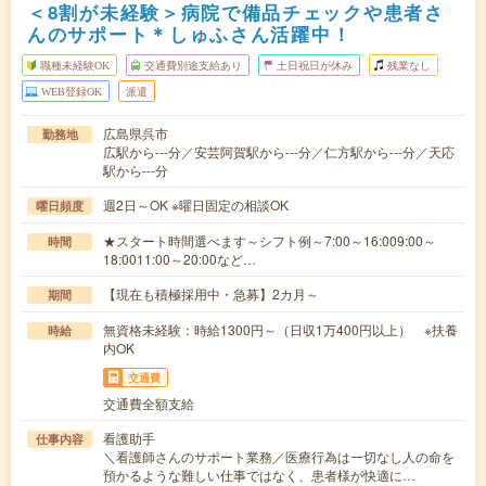
＜8割が未経験＞病院で備品チェックや患者さ
んのサポート＊しゅふさん活躍中！
職種未経験OK
交通費別途支給あり
土日祝日が休み
残業なし
WEB登録OK
派遣
広島県呉市
勤務地
広駅から---分／安芸阿賀駅から---分／仁方駅から---分／天応
駅から---分
週2日～OK ※曜日固定の相談OK
曜日頻度
★スタート時間選べます～シフト例～7:00～16:009:00～
時間
18:0011:00～20:00など…
【現在も積極採用中・急募】2カ月～
期間
無資格未経験：時給1300円～（日収1万400円以上） ※扶養
時給
内OK
交通費
交通費全額支給
看護助手
仕事内容
＼看護師さんのサポート業務／医療行為は一切なし人の命を
預かるような難しい仕事ではなく、患者様が快適に…