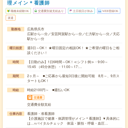
理メイン＊看護師
職種未経験OK
交通費別途支給あり
土日祝日が休み
WEB登録OK
派遣
広島県呉市
勤務地
広駅から---分／安芸阿賀駅から---分／仁方駅から---分／天応
駅から---分
週3日～OK！ ★曜日固定の相談OK！ ★ご希望の曜日をご相
曜日頻度
談ください！
【日勤のみ】1日6時間～OK！≪シフト例≫・9:00～
時間
15:45 （45分休憩）・11:00～17:…
2ヶ月～ ■ご応募から最短3日後に開始可能 8月～、9月ス
期間
タートもOK！
時給2100円～ ■週払いOK
時給
交通費
交通費全額支給
看護師・准看護師
仕事内容
【介護施設で健康・体調管理がメイン＊看護師】▼具体的に
は…○バイタルチェック 体温・脈拍・呼吸・血圧…