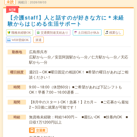
未読
掲載日
2026/08/03
NEW
【介護staff】人と話すのが好きな方に＊未経
験からはじめる生活サポート
職種未経験OK
交通費別途支給あり
土日祝日が休み
残業なし
WEB登録OK
派遣
広島県呉市
勤務地
広駅から---分／安芸阿賀駅から---分／仁方駅から---分／天応
駅から---分
週2日～OK ■曜日固定の相談OK！ ■希望の曜日があればご相
曜日頻度
談ください！
9:00～18:00（休憩60分）■ご希望があれば下記シフトも
時間
OK！早番 7:00～16:00遅番 …
【8月中のスタートOK！急募！】2カ月～ ■ご応募から最短
期間
2～3日後に就業が可能です！
無資格未経験：時給1400円～ ■週払いOK ■扶養内OK ■
時給
日収1万1200円以上
交通費