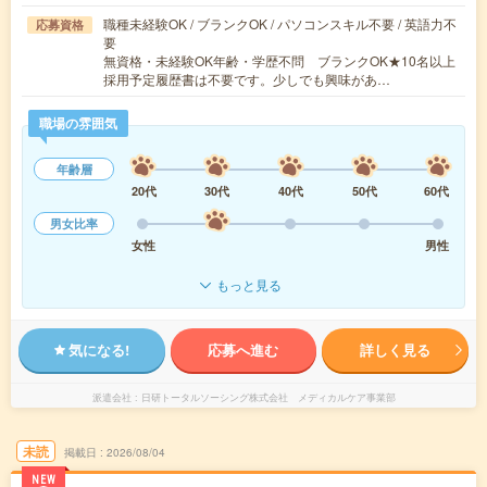
職種未経験OK / ブランクOK / パソコンスキル不要 / 英語力不
応募資格
要
無資格・未経験OK年齢・学歴不問 ブランクOK★10名以上
採用予定履歴書は不要です。少しでも興味があ…
職場の雰囲気
年齢層
20代
30代
40代
50代
60代
男女比率
女性
男性
もっと見る
気になる!
応募へ進む
詳しく見る
派遣会社
日研トータルソーシング株式会社 メディカルケア事業部
未読
掲載日
2026/08/04
NEW