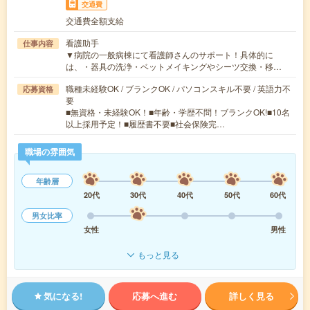
交通費
交通費全額支給
看護助手
仕事内容
▼病院の一般病棟にて看護師さんのサポート！具体的に
は、・器具の洗浄・ベットメイキングやシーツ交換・移…
職種未経験OK / ブランクOK / パソコンスキル不要 / 英語力不
応募資格
要
■無資格・未経験OK！■年齢・学歴不問！ブランクOK!■10名
以上採用予定！■履歴書不要■社会保険完…
職場の雰囲気
年齢層
20代
30代
40代
50代
60代
男女比率
女性
男性
もっと見る
気になる!
応募へ進む
詳しく見る