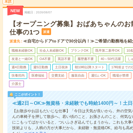
未読
NEW
掲載日
2026/08/07
【オープニング募集】おばあちゃんのお
仕事の1つ
派遣
≪自宅からドアtoドアで30分以内！≫ご希望の勤務地を紹
派遣先
職種未経験OK
社会人未経験OK
ブランクOK
既卒第二新卒OK
10
友達と一緒OK
OA不要
英語不要
履歴書不要
40～50代活躍
し
週4日勤務
週5日勤務
土日祝休
朝10時以降スタート
17時前までの
扶養控内
医療福祉
交費支給
服装自由
週払いOK
職場が禁煙
介護士
ここがポイント！
≪週2日～OK≫無資格・未経験でも時給1400円～！土
【お散歩やお話もだいじな仕事】「今日は天気が良いから、外の空気
んの車椅子を押して散歩へ。若い頃のこと、お孫さんのこと、何気な
にこもってばかりいると、ついふさぎ込んでしまうから。これも大事
技術よりも、人柄の方が大事だから、未経験・無資格OK。給与も高