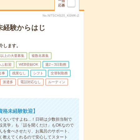
一括
応募
No.NITSCHS20_KGMK-2
＊未経験からはじ
介します。
名以上の大量募集
複数名募集
ゅふ歓迎
WEB登録OK
週2～3日勤務
仕事
残業なし
シフト
交替制勤務
派遣多
電話対応なし
ルーティン
資格未経験歓迎】
ないですよね...！日研は少数担当制で
設見学」も「話を聞くだけ」もOKなので
んを食べさせたり、お風呂のサポート、
く教えてくれるので安心してスタート