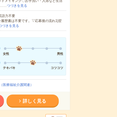
ッドメイキング〇お手洗い・入浴など生活
ど……
つづきを見る
 英語力不要
★履歴書は不要です。▽応募後の流れ1)翌
つづきを見る
女性
男性
テキパキ
コツコツ
（医療福祉介護関連）
詳しく見る