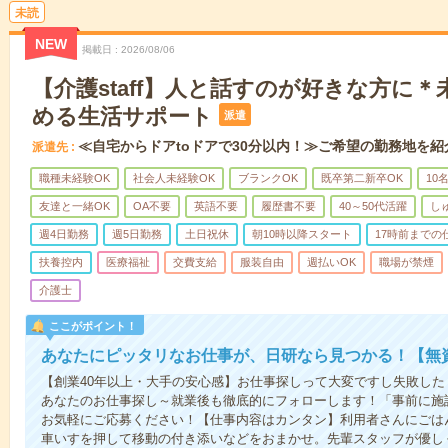
未読
NEW
掲載日
2026/08/06
【介護staff】人と話すのが好きな方に
める生活サポート
派遣
≪自宅からドアtoドアで30分以内！≫ご希望の勤務地を紹
派遣先
職種未経験OK
社会人未経験OK
ブランクOK
既卒第二新卒OK
10
友達と一緒OK
OA不要
英語不要
履歴書不要
40～50代活躍
し
週4日勤務
週5日勤務
土日祝休
朝10時以降スタート
17時前までの
扶養控内
医療福祉
交費支給
服装自由
週払いOK
職場が禁煙
介護士
ここがポイント！
あなたにピッタリなお仕事が、日研なら見つかる！【無
【創業40年以上・大手の安心感】お仕事探しって大変ですし失敗したく
あなたのお仕事探し～就業後も徹底的にフォローします！「事前に施
お気軽にご応募ください！【仕事内容はカンタン】利用者さんにごは
車いすを押して移動の付き添いなどをおまかせ。先輩スタッフが優し