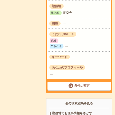
勤務地
長楽寺
駅/路線
職種
---
こだわりINDEX
---
絶対
---
できれば
キーワード
---
あなたのプロフィール
---
条件の変更
他の検索結果を見る
勤務地でお仕事情報をさがす