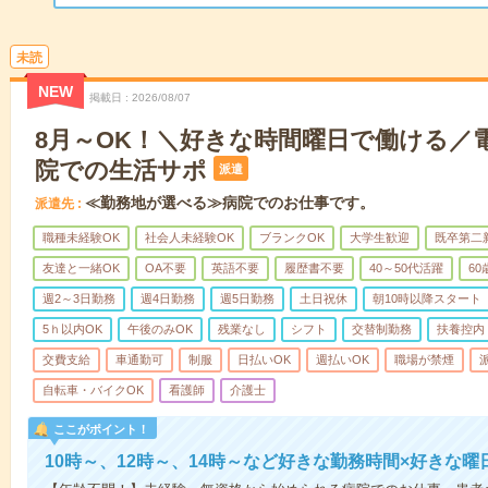
未読
NEW
掲載日
2026/08/07
8月～OK！＼好きな時間曜日で働ける／
院での生活サポ
派遣
≪勤務地が選べる≫病院でのお仕事です。
派遣先
職種未経験OK
社会人未経験OK
ブランクOK
大学生歓迎
既卒第二
友達と一緒OK
OA不要
英語不要
履歴書不要
40～50代活躍
6
週2～3日勤務
週4日勤務
週5日勤務
土日祝休
朝10時以降スタート
5ｈ以内OK
午後のみOK
残業なし
シフト
交替制勤務
扶養控内
交費支給
車通勤可
制服
日払いOK
週払いOK
職場が禁煙
自転車・バイクOK
看護師
介護士
ここがポイント！
10時～、12時～、14時～など好きな勤務時間×好きな曜