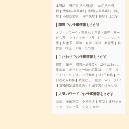
本通駅
県庁前(広島県)駅
大町(広島県)
駅
大塚(広島県)駅
牛田(広島県)駅
中筋
駅
不動院前駅
伴中央駅
伴駅
上安駅
職種でお仕事情報をさがす
オフィスワーク・事務系
営業・販売・サー
ビス系
クリエイティブ系
IT・エンジニア
系
技術系
医療・介護・福祉・教育系
軽
作業・物流・工場・その他
こだわりでお仕事情報をさがす
短期
単発
職種未経験OK
10名以上の大
量募集
友だちと一緒の応募OK
在宅・リモ
ートワーク
週2～3日勤務
週4日勤務
土
日祝のみ勤務
残業なし
副業・WワークOK
交通費別途支給あり
語学力が活かせる
人気のワードでお仕事情報をさがす
急募
年齢不問
財団法人
英語
書類チェ
ック
テレビ局
封入
大学