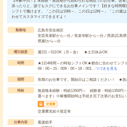
【年齢不問！】未経験・無資格から始められる病院でのお仕事。患者
添ったりと、誰でもスグにできるお仕事メインです！【好きな時間曜日
シフトで働けます。「この日は10時～、この日は12時～」「この週
わせてカスタマイズできますよ！
勤務地
広島市安佐南区
安芸長束駅から---分／長楽寺駅から---分／西原(広島県)
県)駅から---分
曜日頻度
週2日～5日OK（月～金） ★土日休みOK
時間
★1日4時間～の時短シフトOK★都合に合わせてシフト
09：00～15：009：00～18：001…
つづきを見る
期間
長期のお仕事です。開始日はご相談ください！ ★急
時給
無資格未経験：時給1350円～ 経験者：時給1350
選べます）※稼働開始時は手続き完了次第のお支払い
交通費
交通費支給※規定有
仕事内容
看護助手