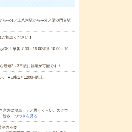
から---分／上八木駅から---分／毘沙門台駅
ればご相談ください！
！早番 7:00～16:00遅番 10:00～19:
から最短2～3日後に就業が可能です！
K ■日収1万1200円以上
？意外に簡単！」と思うくらい、スグで
、皆さ…
つづきを見る
 英語力不要