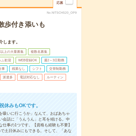
応募
No.NITSCHS20_OP9
散歩付き添いも
介します。
名以上の大量募集
複数名募集
ゅふ歓迎
WEB登録OK
週2～3日勤務
仕事
残業なし
シフト
交替制勤務
派遣多
電話対応なし
ルーティン
日祝休みもOKです。
を吸いに行こうか」なんて、おばあちゃ
い会話に「うんうん」と耳を傾ける。中
な仕事の1つです。【資格も経験も不要】
めで土日休みにもできる。そして、「あな