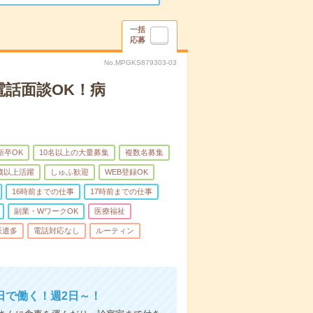
一括
応募
No.MPGKS879303-03
電話面談OK！病
新卒OK
10名以上の大量募集
複数名募集
0歳以上活躍
しゅふ歓迎
WEB登録OK
16時前までの仕事
17時前までの仕事
副業・WワークOK
医療福祉
派遣多
電話対応なし
ルーティン
日で働く！週2日～！