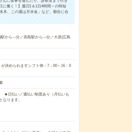
さんに食事を運んだり、診察室まで付き
に働く！】週2日＆1日4時間～の時短
は水木、この週は月水金」など、都合に合
駅から---分／高取駅から---分／大原(広島
が決められますシフト例：7：00～16：0
募
円～ ★日払い／週払い制度あり（月払いも
となります。