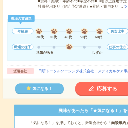
■資格・経験・年齢不問■学歴不問■10名以上採用予定
社員登用あり（紹介予定派遣）■昇給・賞与あり …
つ
職場の雰囲気
年齢層
男女比率
20代
30代
40代
50代
60代
職場の様子
仕事の仕方
活気がある
しずか
日研トータルソーシング株式会社 メディカルケア事
派遣会社
応募する
気になる！
興味があったら「★気になる！」を
「気になる！」を押しておくと、派遣会社から
「面談確約