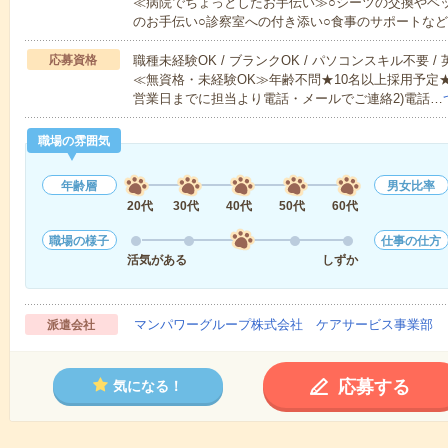
≪病院でちょっとしたお手伝い≫○シーツの交換やベ
のお手伝い○診察室への付き添い○食事のサポートな
応募資格
職種未経験OK / ブランクOK / パソコンスキル不要 /
≪無資格・未経験OK≫年齢不問★10名以上採用予定
営業日までに担当より電話・メールでご連絡2)電話…
職場の雰囲気
年齢層
男女比率
20代
30代
40代
50代
60代
職場の様子
仕事の仕方
活気がある
しずか
マンパワーグループ株式会社 ケアサービス事業部 
派遣会社
応募する
気になる！