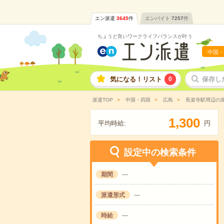
エン派遣
3645
件
エンバイト
7257
件
ちょうど良いワークライフバランスが叶う
中国・
気になる！リスト
0
保存し
派遣TOP
中国・四国
広島
長楽寺駅周辺の
,
1
3
0
0
平均時給:
円
設定中の検索条件
期間
---
派遣形式
---
時給
---