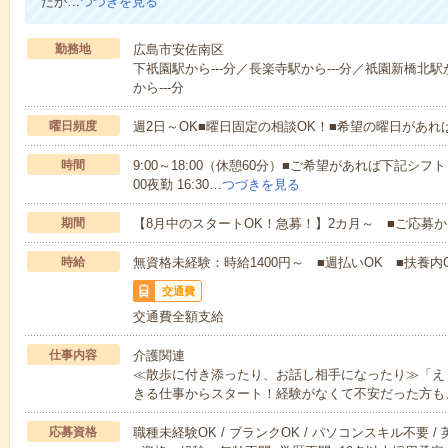
たが…
つづきを見る
勤務地
広島市安佐南区
下祇園駅から---分／長楽寺駅から---分／祇園新橋北駅
から---分
曜日頻度
週2日～OK■曜日固定の相談OK！■希望の曜日があ
時間
9:00～18:00（休憩60分）■ご希望があれば下記シフトもOK
00夜勤 16:30…
つづきを見る
期間
【8月中のスタートOK！急募！】2カ月～ ■ご応募
時給
無資格未経験：時給1400円～ ■週払いOK ■扶養内O
交通費
交通費全額支給
仕事内容
介護関連
≪散歩に付き添ったり、お話し相手になったり≫「え
きる仕事からスタート！経験がなくて不安だった方も
応募資格
職種未経験OK / ブランクOK / パソコンスキル不要 /