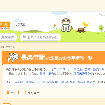
ヘル
四国版
エリア変更
た希望条件
お気に入りの派遣会社
派遣の仕事一覧
長楽寺駅
の派遣のお仕事情報一覧
長楽寺駅の派遣のお仕事情報です。
オフィスワーク・事務系
、
営業・販売・サ
り揃えています。さらに、
短期
・
単発
などの期間や、
職種未経験OK
などのこ
また、
広島駅
・
本通駅
・
八丁堀(広島県)駅
・
紙屋町東駅
・
紙屋町西駅
など近隣
9
1
9
件中
～
件を表示中