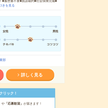
！■履歴書不要■面談確約■社会保険完備■
づきを見る
女性
男性
テキパキ
コツコツ
業部
詳しく見る
クリック！
」
や
「応募歓迎」
が届きます！