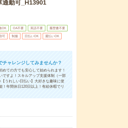
勤可_H13901
緒OK
OA不要
英語不要
履歴書不要
勤可
制服
日払いOK
週払いOK
でチャレンジしてみませんか？
初めての方でも安心して始められます！
いですよ！スキルアップ支援体制（一部
○【うれしい日払い】大好きな趣味に使
！年間休日120日以上！有給休暇でリ