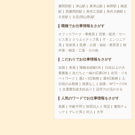
勝間田駅
津山駅
東津山駅
林野駅
楢原
駅
西勝間田駅
美作江見駅
美作大崎駅
久世駅
古見(岡山県)駅
職種でお仕事情報をさがす
オフィスワーク・事務系
営業・販売・サー
ビス系
クリエイティブ系
IT・エンジニア
系
技術系
医療・介護・福祉・教育系
軽
作業・物流・工場・その他
こだわりでお仕事情報をさがす
短期
単発
職種未経験OK
10名以上の大
量募集
友だちと一緒の応募OK
在宅・リモ
ートワーク
週2～3日勤務
週4日勤務
土
日祝のみ勤務
残業なし
副業・WワークOK
交通費別途支給あり
語学力が活かせる
人気のワードでお仕事情報をさがす
急募
年齢不問
財団法人
英語
書類チェ
ック
テレビ局
封入
大学