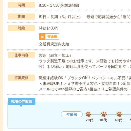
時間
8:30～17:30(休憩1時間)
期間
即日～長期（3ヶ月以上） 最短で応募開始から1週間
時給
時給1400円
交通費
交通費規定内支給
仕事内容
製造（組立・加工）
ラック製造工場でのお仕事です。未経験でも始めやす
容】ネジ締め：電動工具を使ってパーツを固定組立：
応募資格
職種未経験OK / ブランクOK / パソコンスキル不要 /
＜未経験OK！＞＃学歴不問＃髪色・髪型自由！○応募
メールにてweb登録のご案内↓担当よりご希望条件の
職場の雰囲気
年齢層
20代
30代
40代