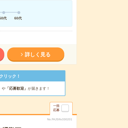
50代
60代
詳しく見る
クリック！
」
や
「応募歓迎」
が届きます！
一括
応募
No.FAJSIfo330201