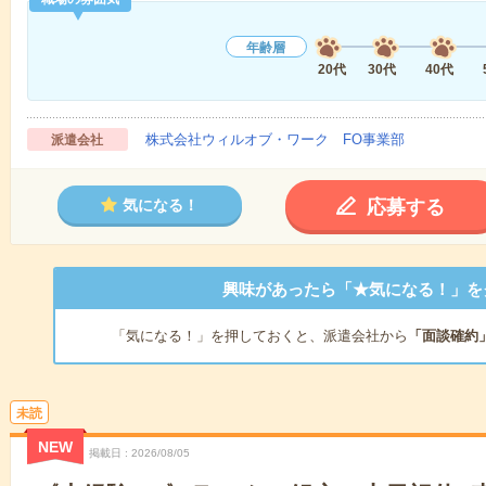
年齢層
20代
30代
40代
株式会社ウィルオブ・ワーク FO事業部
派遣会社
応募する
気になる！
興味があったら「★気になる！」を
「気になる！」を押しておくと、派遣会社から
「面談確約
未読
NEW
掲載日
2026/08/05