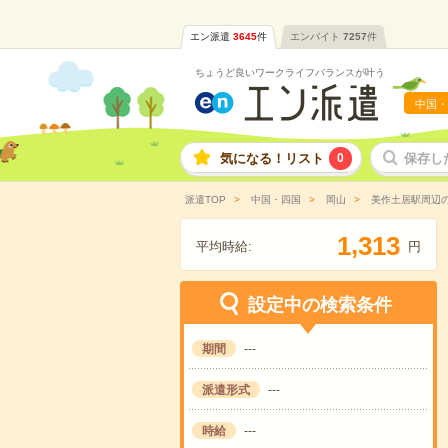
エン派遣
3645
件
エンバイト
7257
件
ちょうど良いワークライフバランスが叶う
中国・
気になる！リスト
0
保存し
派遣TOP
中国・四国
岡山
美作土居駅周辺
,
1
3
1
3
平均時給:
円
設定中の検索条件
期間
---
派遣形式
---
時給
---