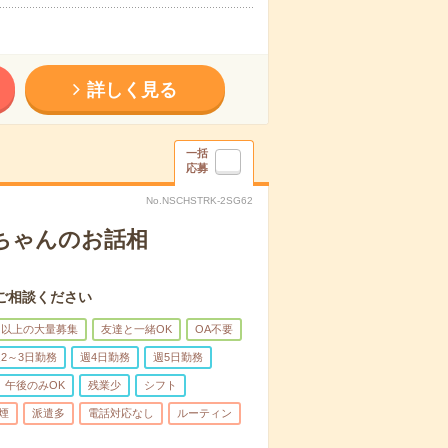
詳しく見る
一括
応募
No.NSCHSTRK-2SG62
あちゃんのお話相
ご相談ください
名以上の大量募集
友達と一緒OK
OA不要
2～3日勤務
週4日勤務
週5日勤務
午後のみOK
残業少
シフト
煙
派遣多
電話対応なし
ルーティン