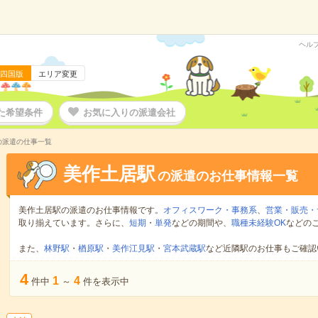
ヘル
四国版
エリア変更
た希望条件
お気に入りの派遣会社
の派遣の仕事一覧
美作土居駅
の派遣のお仕事情報一覧
美作土居駅の派遣のお仕事情報です。
オフィスワーク・事務系
、
営業・販売・
取り揃えています。さらに、
短期
・
単発
などの期間や、
職種未経験OK
などの
また、
林野駅
・
楢原駅
・
美作江見駅
・
宮本武蔵駅
など近隣駅のお仕事もご確認
4
1
4
件中
～
件を表示中