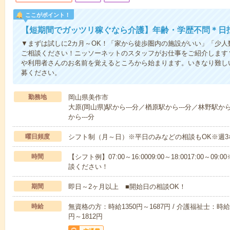
ここがポイント！
【短期間でガッツリ稼ぐなら介護】年齢・学歴不問＊日払
▼まずは試しに2カ月～OK！「家から徒歩圏内の施設がいい」「少
ご相談ください！ニッソーネットのスタッフがお仕事をご紹介します
や利用者さんのお名前を覚えるところから始まります。いきなり難し
募ください。
勤務地
岡山県美作市
大原(岡山県)駅から---分／楢原駅から---分／林野駅か
から---分
曜日頻度
シフト制（月～日）※平日のみなどの相談もOK※週3
時間
【シフト例】07:00～16:0009:00～18:0017:00
談ください！
期間
即日～2ヶ月以上 ■開始日の相談OK！
時給
無資格の方：時給1350円～1687円 / 介護福祉士：時給1
円～1812円