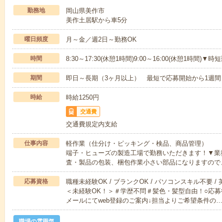
勤務地
岡山県美作市
美作土居駅から車5分
曜日頻度
月～金／週2日～勤務OK
時間
8:30～17:30(休憩1時間)9:00～16:00(休憩1時
期間
即日～長期（3ヶ月以上） 最短で応募開始から1週間
時給
時給1250円
交通費
交通費規定内支給
仕事内容
軽作業（仕分け・ピッキング・検品、商品管理）
端子・ヒューズの製造工場で勤務いただきます！▼業
査・製品の包装、梱包作業小さい部品になりますので
応募資格
職種未経験OK / ブランクOK / パソコンスキル不要 /
＜未経験OK！＞＃学歴不問＃髪色・髪型自由！○応募
メールにてweb登録のご案内↓担当よりご希望条件の
職場の雰囲気