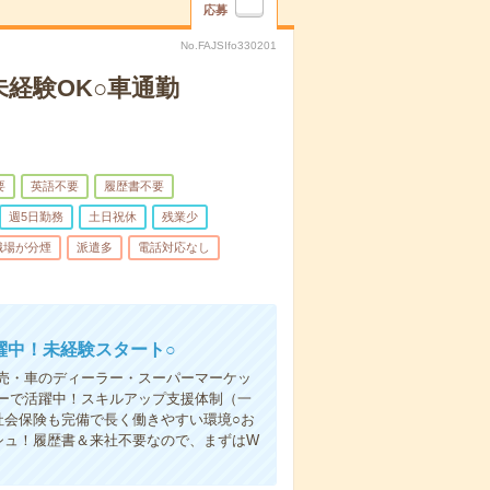
応募
No.FAJSIfo330201
経験OK○車通勤
要
英語不要
履歴書不要
週5日勤務
土日祝休
残業少
職場が分煙
派遣多
電話対応なし
躍中！未経験スタート○
売・車のディーラー・スーパーマーケッ
ーで活躍中！スキルアップ支援体制（一
社会保険も完備で長く働きやすい環境○お
シュ！履歴書＆来社不要なので、まずはW