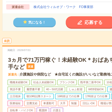
株式会社ウィルオブ・ワーク FO事業部
派遣会社
応募する
気になる！
未読
掲載日
2026/07/31
3ヵ月で71万円稼ぐ！未経験OK＊おば
手など
派遣
介護施設や病院など ★自宅近くの施設がいいなど勤務地
派遣先
職種未経験OK
社会人未経験OK
ブランクOK
既卒第二新卒OK
10
英語不要
履歴書不要
40～50代活躍
しゅふ歓迎
WEB登録OK
週
土日祝休
朝10時以降スタート
16時前までの仕事
17時前までの仕事
医療福祉
交費支給
車通勤可
大手
制服
日払いOK
職場が禁
自転車・バイクOK
看護師
介護士