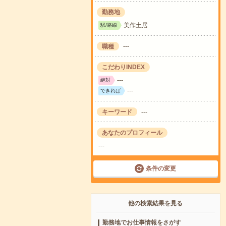
勤務地
美作土居
駅/路線
職種
---
こだわりINDEX
---
絶対
---
できれば
キーワード
---
あなたのプロフィール
---
条件の変更
他の検索結果を見る
勤務地でお仕事情報をさがす