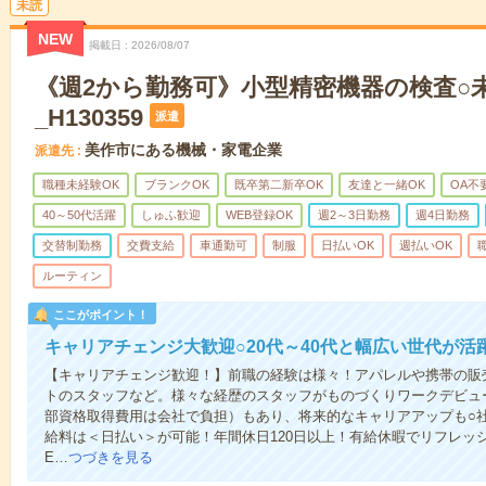
未読
NEW
掲載日
2026/08/07
《週2から勤務可》小型精密機器の検査○未
_H130359
派遣
美作市にある機械・家電企業
派遣先
職種未経験OK
ブランクOK
既卒第二新卒OK
友達と一緒OK
OA不
40～50代活躍
しゅふ歓迎
WEB登録OK
週2～3日勤務
週4日勤務
交替制勤務
交費支給
車通勤可
制服
日払いOK
週払いOK
ルーティン
ここがポイント！
キャリアチェンジ大歓迎○20代～40代と幅広い世代が活
【キャリアチェンジ歓迎！】前職の経験は様々！アパレルや携帯の販
トのスタッフなど。様々な経歴のスタッフがものづくりワークデビュ
部資格取得費用は会社で負担）もあり、将来的なキャリアアップも○
給料は＜日払い＞が可能！年間休日120日以上！有給休暇でリフレッ
E…
つづきを見る