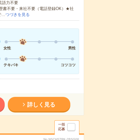
 英語力不要
歴書不要・来社不要（電話登録OK）★社
で…
つづきを見る
女性
男性
テキパキ
コツコツ
詳しく見る
一括
応募
No.NSCHSTRK-2BSG06