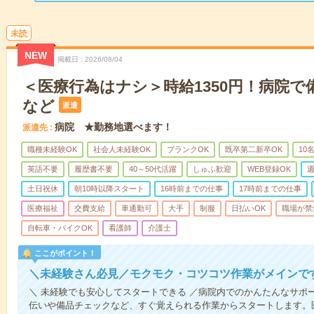
未読
NEW
掲載日
2026/08/04
＜医療行為はナシ＞時給1350円！病院
など
派遣
病院 ★勤務地選べます！
派遣先
職種未経験OK
社会人未経験OK
ブランクOK
既卒第二新卒OK
10
英語不要
履歴書不要
40～50代活躍
しゅふ歓迎
WEB登録OK
週
土日祝休
朝10時以降スタート
16時前までの仕事
17時前までの仕事
医療福祉
交費支給
車通勤可
大手
制服
日払いOK
職場が禁
自転車・バイクOK
看護師
介護士
ここがポイント！
＼未経験さん必見／モクモク・コツコツ作業がメインで
＼ 未経験でも安心してスタートできる ／病院内でのかんたんなサポ
伝いや備品チェックなど、すぐ覚えられる作業からスタートします。