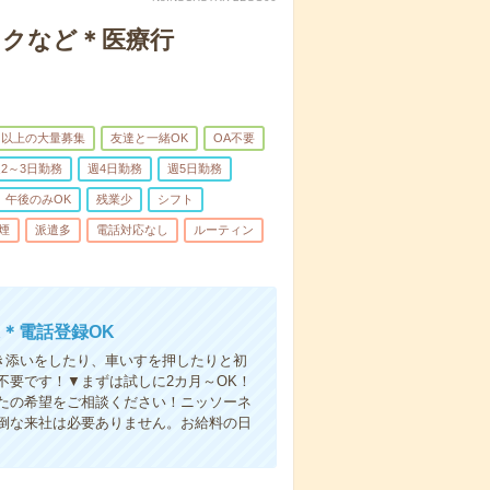
ックなど＊医療行
名以上の大量募集
友達と一緒OK
OA不要
2～3日勤務
週4日勤務
週5日勤務
午後のみOK
残業少
シフト
煙
派遣多
電話対応なし
ルーティン
＊電話登録OK
付き添いをしたり、車いすを押したりと初
不要です！▼まずは試しに2カ月～OK！
たの希望をご相談ください！ニッソーネ
倒な来社は必要ありません。お給料の日