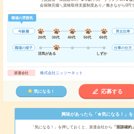
会保険完備＼資格取得支援制度あり／働きながら0円
職場の雰囲気
年齢層
男女比率
20代
30代
40代
50代
60代
職場の様子
仕事の仕方
活気がある
しずか
株式会社ニッソーネット
派遣会社
応募する
気になる！
興味があったら「★気になる！」を
「気になる！」を押しておくと、派遣会社から
「面談確約