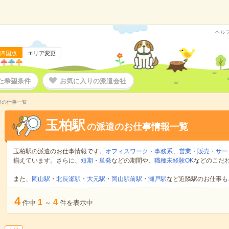
ヘル
四国版
エリア変更
た希望条件
お気に入りの派遣会社
遣の仕事一覧
玉柏駅
の派遣のお仕事情報一覧
玉柏駅の派遣のお仕事情報です。
オフィスワーク・事務系
、
営業・販売・サー
揃えています。さらに、
短期
・
単発
などの期間や、
職種未経験OK
などのこだ
また、
岡山駅
・
北長瀬駅
・
大元駅
・
岡山駅前駅
・
瀬戸駅
など近隣駅のお仕事も
4
1
4
件中
～
件を表示中