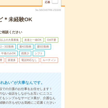
応募
No.NSCHSTRK-2SS06
ど＊未経験OK
ご相談ください
名以上の大量募集
友達と一緒OK
OA不要
2～3日勤務
週4日勤務
週5日勤務
午後のみOK
残業少
シフト
煙
派遣多
電話対応なし
ルーティン
ふれあい”が大事なんです。
設での介護のお仕事をお任せします！
のない会話をしながらお互いにニコニ
てもシンプルなサービス業が、介護なん
未経験の方もぜひお気軽にご応募ください