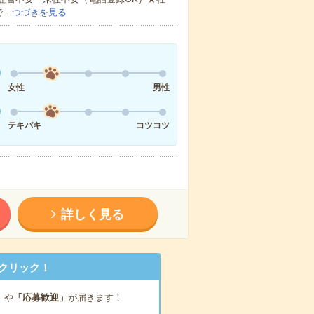
で…
つづきを見る
女性
男性
テキパキ
コツコツ
詳しく見る
クリック！
」
や
「応募歓迎」
が届きます！