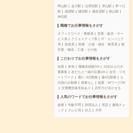
岡山駅
金川駅
法界院駅
津山駅
野々口
駅
福渡駅
建部駅
備前原駅
牧山駅
神目駅
職種でお仕事情報をさがす
オフィスワーク・事務系
営業・販売・サー
ビス系
クリエイティブ系
IT・エンジニア
系
技術系
医療・介護・福祉・教育系
軽
作業・物流・工場・その他
こだわりでお仕事情報をさがす
短期
単発
職種未経験OK
10名以上の大
量募集
友だちと一緒の応募OK
在宅・リモ
ートワーク
週2～3日勤務
週4日勤務
土
日祝のみ勤務
残業なし
副業・WワークOK
交通費別途支給あり
語学力が活かせる
人気のワードでお仕事情報をさがす
急募
年齢不問
財団法人
英語
書類チェ
ック
テレビ局
封入
大学