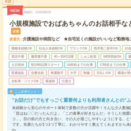
未読
NEW
掲載日
2026/08/05
小規模施設でおばあちゃんのお話相手な
派遣
介護施設や病院など ★自宅近くの施設がいいなど勤務地
派遣先
職種未経験OK
社会人未経験OK
ブランクOK
既卒第二新卒OK
10
英語不要
履歴書不要
40～50代活躍
しゅふ歓迎
WEB登録OK
週
土日祝休
朝10時以降スタート
16時前までの仕事
17時前までの仕事
医療福祉
交費支給
車通勤可
大手
制服
日払いOK
職場が禁
自転車・バイクOK
看護師
介護士
ここがポイント！
“お話だけ”でもすっごく重要何よりも利用者さんとの“
未経験から安心のサポート体制で多数の方が活躍中！そんな少人数施
「昔はね〇〇だったんだよ」「この食事が好きなんだ」そうした他愛
コ…。目の前の方と向き合い、その人が過ごしやすいようにする。と
です。先輩たちが1つ1つ丁寧に、わかりやすく教えてくれますから
ね