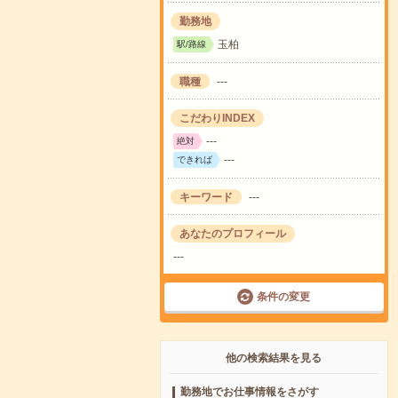
勤務地
玉柏
駅/路線
職種
---
こだわりINDEX
---
絶対
---
できれば
キーワード
---
あなたのプロフィール
---
条件の変更
他の検索結果を見る
勤務地でお仕事情報をさがす