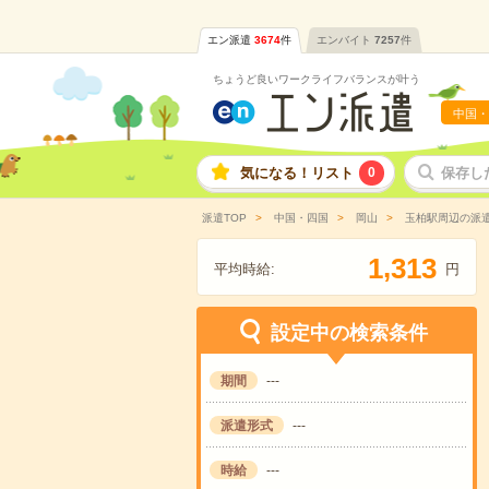
エン派遣
3674
件
エンバイト
7257
件
ちょうど良いワークライフバランスが叶う
中国・
気になる！リスト
0
保存し
派遣TOP
中国・四国
岡山
玉柏駅周辺の派
,
1
3
1
3
平均時給:
円
設定中の検索条件
期間
---
派遣形式
---
時給
---