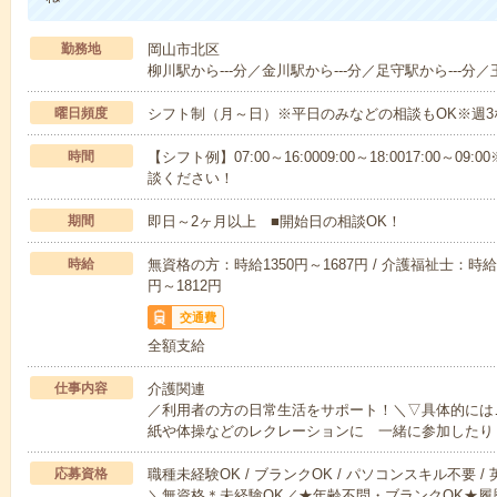
勤務地
岡山市北区
柳川駅から---分／金川駅から---分／足守駅から---分／
曜日頻度
シフト制（月～日）※平日のみなどの相談もOK※週3
時間
【シフト例】07:00～16:0009:00～18:0017:00
談ください！
期間
即日～2ヶ月以上 ■開始日の相談OK！
時給
無資格の方：時給1350円～1687円 / 介護福祉士：時給1
円～1812円
交通費
全額支給
仕事内容
介護関連
／利用者の方の日常生活をサポート！＼▽具体的には
紙や体操などのレクレーションに 一緒に参加したり
応募資格
職種未経験OK / ブランクOK / パソコンスキル不要 /
＼無資格＊未経験OK／★年齢不問・ブランクOK★履