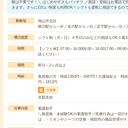
験は不要です！＼ はじめやすさもバッチリ ／面談・登録はお電話で
きます。さらに日払い制度も利用OK！シフトも柔軟に相談できるの
勤務地
岡山市北区
柳川駅から---分／金川駅から---分／足守駅から---分／
曜日頻度
シフト制（月～日）※平日のみなどの相談もOK※週3
時間
【シフト例】07:00～16:0009:00～18:0017:00
談ください！
期間
即日～2ヶ月以上
時給
無資格の方：時給1350円～1687円 / 介護福祉士：時給1
円～1812円
交通費
全額支給
仕事内容
看護助手
＼無資格・未経験OKの看護助手／医療行為は一切行
は…・リネンやシーツの交換・病院内の備品管理やチ