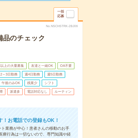
一括
応募
No.NSCHSTRK-2BJ06
で備品のチェック
名以上の大量募集
友達と一緒OK
OA不要
2～3日勤務
週4日勤務
週5日勤務
午後のみOK
残業少
シフト
煙
派遣多
電話対応なし
ルーティン
す！お電話での登録もOK！
ート業務が中心！患者さんの移動のお手
医療行為は一切ないので、専門知識や経