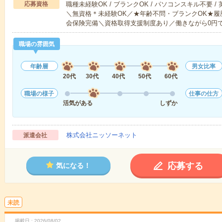
応募資格
職種未経験OK / ブランクOK / パソコンスキル不要 /
＼無資格＊未経験OK／★年齢不問・ブランクOK★履
会保険完備＼資格取得支援制度あり／働きながら0円
職場の雰囲気
年齢層
男女比率
20代
30代
40代
50代
60代
職場の様子
仕事の仕方
活気がある
しずか
株式会社ニッソーネット
派遣会社
応募する
気になる！
未読
掲載日
2026/08/02