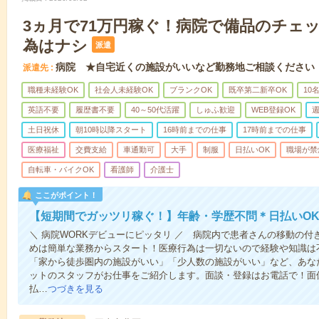
3ヵ月で71万円稼ぐ！病院で備品のチェ
為はナシ
派遣
病院 ★自宅近くの施設がいいなど勤務地ご相談ください
派遣先
職種未経験OK
社会人未経験OK
ブランクOK
既卒第二新卒OK
10
英語不要
履歴書不要
40～50代活躍
しゅふ歓迎
WEB登録OK
週
土日祝休
朝10時以降スタート
16時前までの仕事
17時前までの仕事
医療福祉
交費支給
車通勤可
大手
制服
日払いOK
職場が禁
自転車・バイクOK
看護師
介護士
ここがポイント！
【短期間でガッツリ稼ぐ！】年齢・学歴不問＊日払いOK
＼ 病院WORKデビューにピッタリ ／ 病院内で患者さんの移動の
めは簡単な業務からスタート！医療行為は一切ないので経験や知識は
「家から徒歩圏内の施設がいい」「少人数の施設がいい」など、あな
ットのスタッフがお仕事をご紹介します。面談・登録はお電話で！面
払…
つづきを見る