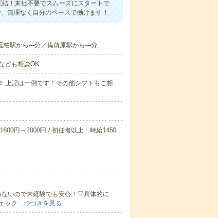
完結！来社不要でスムーズにスタートで
で、無理なく自分のペースで働けます！
玉柏駅から---分／備前原駅から---分
なども相談OK
～09:00※ 上記は一例です！その他シフトもご相
600円～2000円 / 初任者以上：時給1450
わないので未経験でも安心！▽具体的に
ェック…
つづきを見る