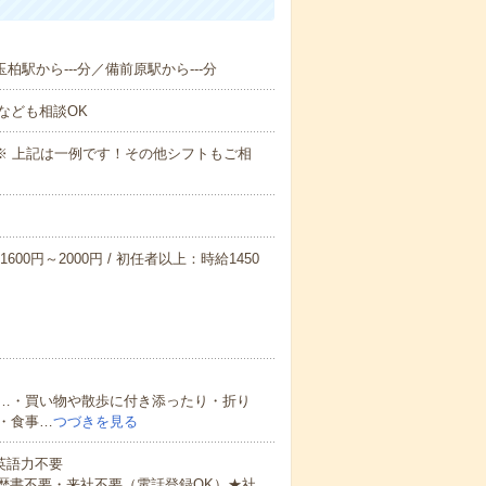
玉柏駅から---分／備前原駅から---分
なども相談OK
～09:00※ 上記は一例です！その他シフトもご相
600円～2000円 / 初任者以上：時給1450
…・買い物や散歩に付き添ったり・折り
・食事…
つづきを見る
 英語力不要
歴書不要・来社不要（電話登録OK）★社