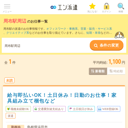
メニュー
気になる!
ログイン
検索
周布駅周辺
のお仕事一覧
周布駅の派遣のお仕事情報です。
オフィスワーク・事務系
、
営業・販売・サービス系
、
クリエイティブ系
などのお仕事を取り揃えています。さらに、
短期
・
単発
などの期
間や、
職種未経験OK
などのこだわり条件で絞り込んでいただけます。
条件の変更
また、
浜田駅
・
折居駅
・
下府駅
・
西浜田駅
・
三保三隅駅
など近隣駅のお仕事もご確認
周布駅周辺
いただけます。
1
1,100
全
件
平均時給:
円
時給順
新着順
未読
給与即払いOK！土日休み！日勤のお仕事！家
具組み立て梱包など
職種未経験OK
交通費別途支給あり
土日祝日が休み
WEB登録OK
派遣
島根県浜田市
勤務地