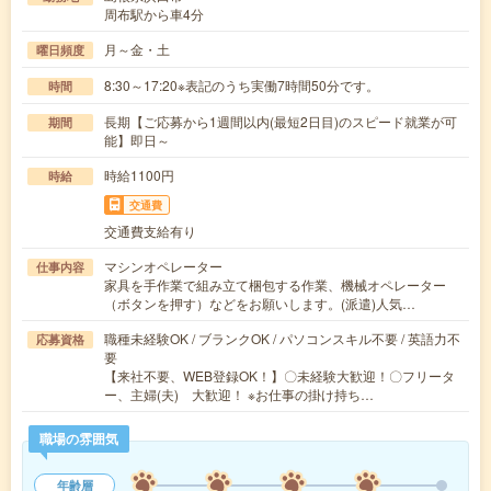
周布駅から車4分
月～金・土
曜日頻度
8:30～17:20※表記のうち実働7時間50分です。
時間
長期【ご応募から1週間以内(最短2日目)のスピード就業が可
期間
能】即日～
時給1100円
時給
交通費
交通費支給有り
マシンオペレーター
仕事内容
家具を手作業で組み立て梱包する作業、機械オペレーター
（ボタンを押す）などをお願いします。(派遣)人気…
職種未経験OK / ブランクOK / パソコンスキル不要 / 英語力不
応募資格
要
【来社不要、WEB登録OK！】〇未経験大歓迎！〇フリータ
ー、主婦(夫) 大歓迎！ ※お仕事の掛け持ち…
職場の雰囲気
年齢層