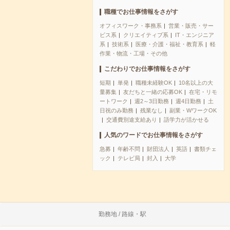
職種でお仕事情報をさがす
オフィスワーク・事務系
営業・販売・サー
ビス系
クリエイティブ系
IT・エンジニア
系
技術系
医療・介護・福祉・教育系
軽
作業・物流・工場・その他
こだわりでお仕事情報をさがす
短期
単発
職種未経験OK
10名以上の大
量募集
友だちと一緒の応募OK
在宅・リモ
ートワーク
週2～3日勤務
週4日勤務
土
日祝のみ勤務
残業なし
副業・WワークOK
交通費別途支給あり
語学力が活かせる
人気のワードでお仕事情報をさがす
急募
年齢不問
財団法人
英語
書類チェ
ック
テレビ局
封入
大学
勤務地 / 路線・駅