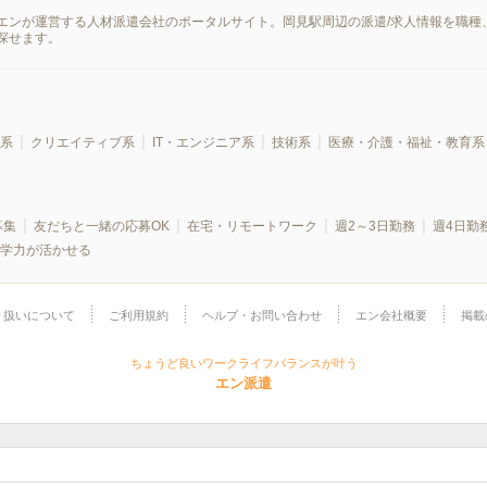
エンが運営する人材派遣会社のポータルサイト。岡見駅周辺の派遣/求人情報を職種
探せます。
系
クリエイティブ系
IT・エンジニア系
技術系
医療・介護・福祉・教育系
募集
友だちと一緒の応募OK
在宅・リモートワーク
週2～3日勤務
週4日勤
学力が活かせる
り扱いについて
ご利用規約
ヘルプ・お問い合わせ
エン会社概要
掲載
ちょうど良いワークライフバランスが叶う
エン派遣