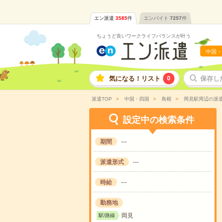
エン派遣
3585
件
エンバイト
7257
件
ちょうど良いワークライフバランスが叶う
中国・
気になる！リスト
0
保存し
派遣TOP
中国・四国
島根
岡見駅周辺の派
設定中の検索条件
期間
---
派遣形式
---
時給
---
勤務地
岡見
駅/路線