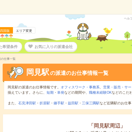
ヘル
四国版
エリア変更
た希望条件
お気に入りの派遣会社
遣の仕事一覧
岡見駅
の派遣のお仕事情報一覧
岡見駅の派遣のお仕事情報です。
オフィスワーク・事務系
、
営業・販売・サー
揃えています。さらに、
短期
・
単発
などの期間や、
職種未経験OK
などのこだ
また、
石見津田駅
・
折居駅
・
鎌手駅
・
益田駅
・
三保三隅駅
など近隣駅のお仕事
「
岡見駅周辺
」