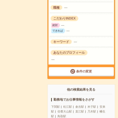
職種
---
こだわりINDEX
---
絶対
---
できれば
キーワード
---
あなたのプロフィール
---
条件の変更
他の検索結果を見る
勤務地でお仕事情報をさがす
下関駅
松江駅
倉吉駅
米子駅
安来
駅
伯耆大山駅
直江駅
乃木駅
幡生
駅
鳥取駅