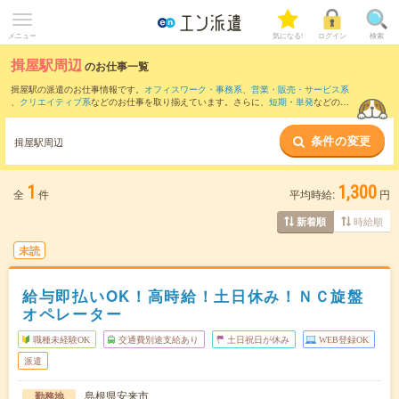
メニュー
気になる!
ログイン
検索
揖屋駅周辺
のお仕事一覧
揖屋駅の派遣のお仕事情報です。
オフィスワーク・事務系
、
営業・販売・サービス系
、
クリエイティブ系
などのお仕事を取り揃えています。さらに、
短期
・
単発
などの期
間や、
職種未経験OK
などのこだわり条件で絞り込んでいただけます。
条件の変更
また、
松江駅
・
安来駅
・
乃木駅
・
東松江(島根県)駅
・
余子駅
など近隣駅のお仕事もご確
揖屋駅周辺
認いただけます。
1
1,300
全
件
平均時給:
円
時給順
新着順
未読
給与即払いOK！高時給！土日休み！ＮＣ旋盤
オペレーター
職種未経験OK
交通費別途支給あり
土日祝日が休み
WEB登録OK
派遣
島根県安来市
勤務地