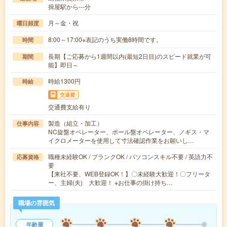
揖屋駅から---分
月～金・祝
曜日頻度
8:00～17:00※表記のうち実働8時間です。
時間
長期【ご応募から1週間以内(最短2日目)のスピード就業が可
期間
能】即日～
時給1300円
時給
交通費
交通費支給有り
製造（組立・加工）
仕事内容
NC旋盤オペレーター、ボール盤オペレーター、ノギス・マ
イクロメーターを使用して寸法確認作業をお願いし…
職種未経験OK / ブランクOK / パソコンスキル不要 / 英語力不
応募資格
要
【来社不要、WEB登録OK！】〇未経験大歓迎！〇フリータ
ー、主婦(夫) 大歓迎！ ※お仕事の掛け持ち…
職場の雰囲気
年齢層