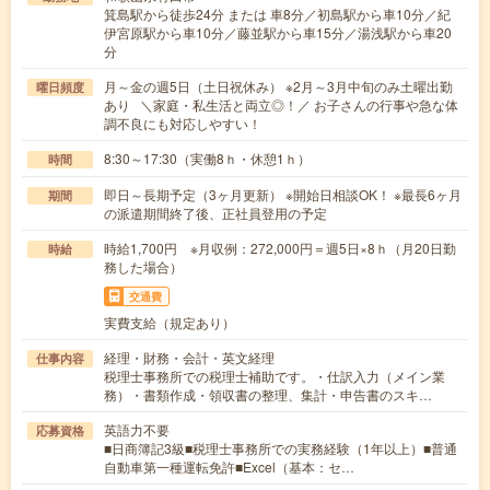
箕島駅から徒歩24分 または 車8分／初島駅から車10分／紀
伊宮原駅から車10分／藤並駅から車15分／湯浅駅から車20
分
月～金の週5日（土日祝休み） ※2月～3月中旬のみ土曜出勤
曜日頻度
あり ＼家庭・私生活と両立◎！／ お子さんの行事や急な体
調不良にも対応しやすい！
8:30～17:30（実働8ｈ・休憩1ｈ）
時間
即日～長期予定（3ヶ月更新） ※開始日相談OK！ ※最長6ヶ月
期間
の派遣期間終了後、正社員登用の予定
時給1,700円 ※月収例：272,000円＝週5日×8ｈ（月20日勤
時給
務した場合）
交通費
実費支給（規定あり）
経理・財務・会計・英文経理
仕事内容
税理士事務所での税理士補助です。・仕訳入力（メイン業
務）・書類作成・領収書の整理、集計・申告書のスキ…
英語力不要
応募資格
■日商簿記3級■税理士事務所での実務経験（1年以上）■普通
自動車第一種運転免許■Excel（基本：セ…