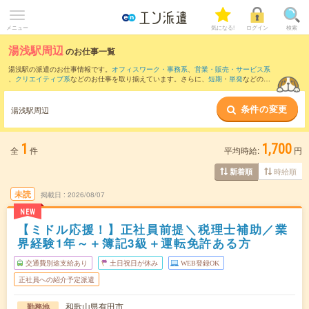
メニュー
気になる!
ログイン
検索
湯浅駅周辺
のお仕事一覧
湯浅駅の派遣のお仕事情報です。
オフィスワーク・事務系
、
営業・販売・サービス系
、
クリエイティブ系
などのお仕事を取り揃えています。さらに、
短期
・
単発
などの期
間や、
職種未経験OK
などのこだわり条件で絞り込んでいただけます。
条件の変更
また、
箕島駅
・
紀伊由良駅
・
御坊駅
・
藤並駅
・
下津駅
など近隣駅のお仕事もご確認い
湯浅駅周辺
ただけます。
1
1,700
全
件
平均時給:
円
時給順
新着順
未読
掲載日
2026/08/07
NEW
【ミドル応援！】正社員前提＼税理士補助／業
界経験1年～＋簿記3級＋運転免許ある方
交通費別途支給あり
土日祝日が休み
WEB登録OK
正社員への紹介予定派遣
和歌山県有田市
勤務地