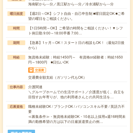
海南駅から---分／黒江駅から---分／冷水浦駅から---分
【週2日～OK】シフト自由・自己申告制 ■曜日固定OK ■ご希
曜日頻度
望の曜日をご相談ください。
【1日5時間～OK】ご希望の時間をご相談ください！▼シフ
時間
ト例日勤 9:00～18:00早番 7:00…
【急募】1ヶ月～OK！スタート日の相談もOK！（最短2日後
期間
から）
無資格未経験：時給1450円～ 有資格or経験者：時給1650
時給
円～1800円 ■日払いOK
交通費
交通費全額支給（ガソリン代もOK）
介護関連
仕事内容
＼グループホームでの生活サポート／介護度が低く、自立を
目指すお年寄りが、他の利用者さんとの共同生活を…
職種未経験OK / ブランクOK / パソコンスキル不要 / 英語力不
応募資格
要
≪募集条件≫・無資格未経験OK・10名以上採用※週16時間未
満の勤務希望の方は以下の日雇派遣禁止の例…