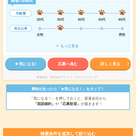
職場の雰囲気
年齢層
20代
30代
40代
50代
60代
男女比率
女性
男性
もっと見る
気になる!
応募へ進む
詳しく見る
派遣会社
株式会社ブレイブ（マイナビグループ）
興味があったら「★気になる！」をタップ！
「気になる！」を押しておくと、派遣会社から
「面談確約」
や
「応募歓迎」
が届きます！
検索条件を追加して絞り込む