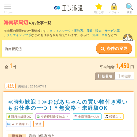
メニュー
気になる!
ログイン
検索
海南駅周辺
のお仕事一覧
海南駅の派遣のお仕事情報です。
オフィスワーク・事務系
、
営業・販売・サービス系
、
クリエイティブ系
などのお仕事を取り揃えています。さらに、
短期
・
単発
などの期
間や、
職種未経験OK
などのこだわり条件で絞り込んでいただけます。
条件の変更
また、
和歌山駅
・
和歌山港駅
・
和歌山市駅
・
岡崎前駅
・
宮前駅
など近隣駅のお仕事も
海南駅周辺
ご確認いただけます。
1
1,450
全
件
平均時給:
円
時給順
新着順
未読
掲載日
2026/07/18
≪時短歓迎！≫おばあちゃんの買い物付き添い
もお仕事の一つ！＊無資格・未経験OK
職種未経験OK
交通費別途支給あり
土日祝日が休み
残業なし
WEB登録OK
派遣
和歌山県海南市
勤務地