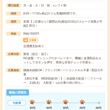
月～金・土・日・祝 ※シフト制
曜日頻度
8:00～17:00※表記のうち実働8時間です。
時間
長期【ご応募から1週間以内(最短2日目)のスピード就業が可
期間
能】即日～
時給1500円
時給
交通費
交通費支給有り
製造（組立・加工）
仕事内容
NC旋盤・マシニングのオペレーター、機械に金属部品をセ
ットしてボタンを押す、簡単な目視チェック作業を…
職種未経験OK / ブランクOK / パソコンスキル不要 / 英語力不
応募資格
要
【来社不要、WEB登録OK！】〇未経験大歓迎！〇フリータ
ー、主婦(夫) 大歓迎！ ※お仕事の掛け持ち…
職場の雰囲気
年齢層
20代
30代
40代
50代
60代