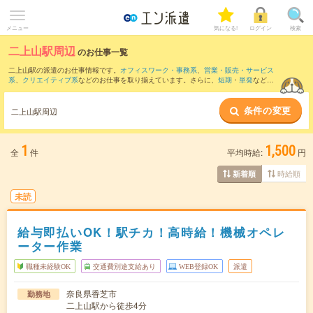
メニュー
気になる!
ログイン
検索
二上山駅周辺
のお仕事一覧
二上山駅の派遣のお仕事情報です。
オフィスワーク・事務系
、
営業・販売・サービス
系
、
クリエイティブ系
などのお仕事を取り揃えています。さらに、
短期
・
単発
などの
期間や、
職種未経験OK
などのこだわり条件で絞り込んでいただけます。
条件の変更
また、
久宝寺駅
・
近鉄八尾駅
・
八尾駅
・
河内国分駅
・
八尾南駅
など近隣駅のお仕事も
二上山駅周辺
ご確認いただけます。
1
1,500
全
件
平均時給:
円
時給順
新着順
未読
給与即払いOK！駅チカ！高時給！機械オペレ
ーター作業
職種未経験OK
交通費別途支給あり
WEB登録OK
派遣
奈良県香芝市
勤務地
二上山駅から徒歩4分