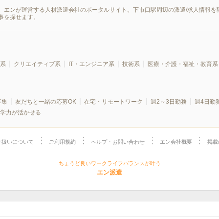
、エンが運営する人材派遣会社のポータルサイト。下市口駅周辺の派遣/求人情報を
事を探せます。
系
クリエイティブ系
IT・エンジニア系
技術系
医療・介護・福祉・教育系
募集
友だちと一緒の応募OK
在宅・リモートワーク
週2～3日勤務
週4日勤
学力が活かせる
り扱いについて
ご利用規約
ヘルプ・お問い合わせ
エン会社概要
掲載
ちょうど良いワークライフバランスが叶う
エン派遣