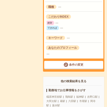
職種
---
こだわりINDEX
---
絶対
---
できれば
キーワード
---
あなたのプロフィール
---
条件の変更
他の検索結果を見る
勤務地でお仕事情報をさがす
橿原神宮前駅
飛鳥駅
福神駅
吉野口駅
大阿太駅
葛駅
六田駅
市尾駅
岡寺
駅
薬水駅