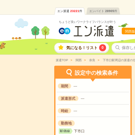
エン派遣
23221
件
エンバイト
28905
件
ちょうど良いワークライフバランスが叶う
関西版
気になる！リスト
0
保存し
派遣TOP
関西
奈良
下市口駅周辺の派遣の
設定中の検索条件
期間
---
派遣形式
---
時給
---
勤務地
下市口
駅/路線