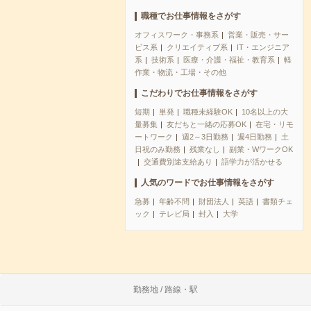
職種でお仕事情報をさがす
オフィスワーク・事務系
営業・販売・サー
ビス系
クリエイティブ系
IT・エンジニア
系
技術系
医療・介護・福祉・教育系
軽
作業・物流・工場・その他
こだわりでお仕事情報をさがす
短期
単発
職種未経験OK
10名以上の大
量募集
友だちと一緒の応募OK
在宅・リモ
ートワーク
週2～3日勤務
週4日勤務
土
日祝のみ勤務
残業なし
副業・WワークOK
交通費別途支給あり
語学力が活かせる
人気のワードでお仕事情報をさがす
急募
年齢不問
財団法人
英語
書類チェ
ック
テレビ局
封入
大学
勤務地 / 路線・駅