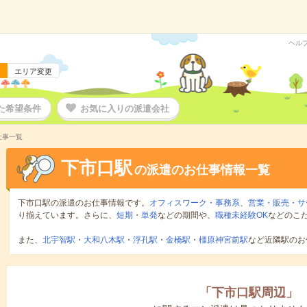
ヘル
エリア変更
た希望条件
お気に入りの派遣会社
仕事一覧
下市口駅
の派遣のお仕事情報一覧
下市口駅の派遣のお仕事情報です。
オフィスワーク・事務系
、
営業・販売・サ
り揃えています。さらに、
短期
・
単発
などの期間や、
職種未経験OK
などのこ
また、
北宇智駅
・
大和八木駅
・
浮孔駅
・
金橋駅
・
橿原神宮前駅
など近隣駅のお
「
下市口駅周辺
」